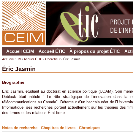
Accueil CEIM
Accueil ÉTIC
À propos du projet ÉTIC
Acti
Accueil CEIM
/
Accueil ÉTIC
/
Chercheur
/ Éric Jasmin
Éric Jasmin
Biographie
Éric Jasmin, étudiant au doctorat en science politique (UQAM). Son mémoi
Deblock était intitulé " Le rôle stratégique de l’innovation dans la
télécommunications au Canada". Détenteur d’un baccalauréat de l’Universi
Informatique, ses recherches portent actuellement sur les théories des firm
des firmes et les relations État-firme.
Notes de recherche
Chapitres de livres
Chroniques