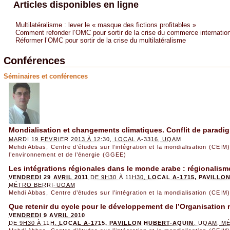
Articles disponibles en ligne
Multilatéralisme : lever le « masque des fictions profitables »
Comment refonder l’OMC pour sortir de la crise du commerce internation
Réformer l’OMC pour sortir de la crise du multilatéralisme
Conférences
Séminaires et conférences
Mondialisation et changements climatiques. Conflit de paradi
MARDI 19 FEVRIER 2013 À 12:30, LOCAL A-3316, UQAM
Mehdi Abbas
,
Centre d’études sur l’intégration et la mondialisation (CEIM)
l’environnement et de l’énergie (GGEE)
Les intégrations régionales dans le monde arabe : régionalism
VENDREDI 29 AVRIL 2011
DE 9H30 À 11H30,
LOCAL A-1715, PAVILLO
MÉTRO BERRI-UQAM
Mehdi Abbas
,
Centre d’études sur l’intégration et la mondialisation (CEIM)
Que retenir du cycle pour le développement de l’Organisatio
VENDREDI 9 AVRIL 2010
DE 9H30 À 11H,
LOCAL A-1715, PAVILLON HUBERT-AQUIN
, UQAM, M