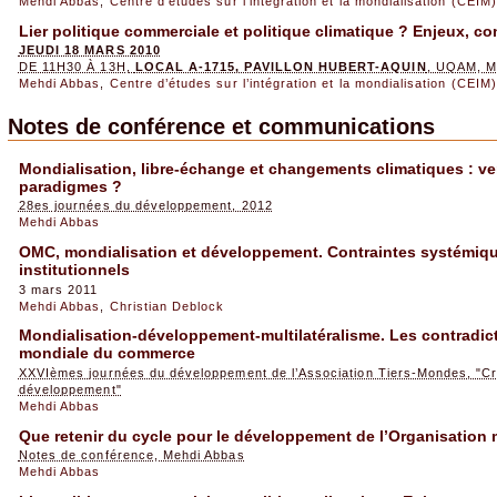
Mehdi Abbas
,
Centre d’études sur l’intégration et la mondialisation (CEIM)
Lier politique commerciale et politique climatique ? Enjeux, co
JEUDI 18 MARS 2010
DE 11H30 À 13H,
LOCAL A-1715, PAVILLON HUBERT-AQUIN
, UQAM, 
Mehdi Abbas
,
Centre d’études sur l’intégration et la mondialisation (CEIM)
Notes de conférence et
communications
Mondialisation, libre-échange et changements climatiques : ver
paradigmes ?
28es journées du développement, 2012
Mehdi Abbas
OMC, mondialisation et développement. Contraintes systémiq
institutionnels
3 mars 2011
Mehdi Abbas
,
Christian Deblock
Mondialisation-développement-multilatéralisme. Les contradict
mondiale du commerce
XXVIèmes journées du développement de l’Association Tiers-Mondes, "Cri
développement"
Mehdi Abbas
Que retenir du cycle pour le développement de l’Organisatio
Notes de conférence, Mehdi Abbas
Mehdi Abbas