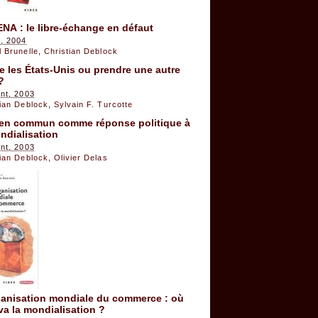
NA : le libre-échange en défaut
, 2004
 Brunelle
,
Christian Deblock
e les États-Unis ou prendre une autre
?
ant, 2003
tian Deblock
,
Sylvain F. Turcotte
ien commun comme réponse politique à
ndialisation
ant, 2003
tian Deblock
,
Olivier Delas
ganisation mondiale du commerce : où
va la mondialisation ?