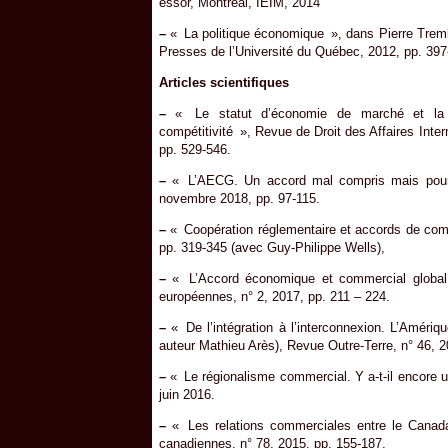
essor, Montréal, IEIM, 2014
–
« La politique économique », dans Pierre Trembl
Presses de l’Université du Québec, 2012, pp. 397-
Articles scientifiques
–
« Le statut d’économie de marché et la C
compétitivité », Revue de Droit des Affaires Inter
pp. 529-546.
–
« L’AECG. Un accord mal compris mais pourta
novembre 2018, pp. 97-115.
–
« Coopération réglementaire et accords de comme
pp. 319-345 (avec Guy-Philippe Wells),
–
« L’Accord économique et commercial global
européennes, n° 2, 2017, pp. 211 – 224.
–
« De l’intégration à l’interconnexion. L’Améri
auteur Mathieu Arès), Revue Outre-Terre, n° 46, 2
–
« Le régionalisme commercial. Y a-t-il encore u
juin 2016.
–
« Les relations commerciales entre le Canad
canadiennes, n° 78, 2015, pp. 155-187.