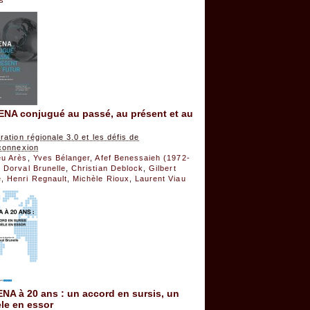
ENA conjugué au passé, au présent et au
gration régionale 3.0 et les défis de
rconnexion
eu Arès
,
Yves Bélanger
,
Afef Benessaieh (1972-
,
Dorval Brunelle
,
Christian Deblock
,
Gilbert
é
,
Henri Regnault
,
Michèle Rioux
,
Laurent Viau
NA à 20 ans : un accord en sursis, un
le en essor