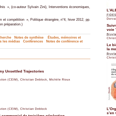
is », (co-auteur Sylvain Zini), Interventions économiques,
L’ALE
FIDES
Dorval
t compétition », Politique étrangère, n°4, hiver 2012, pp.
n préparation.)
Suivr
voie 
Bruyl
cherche
Notes de synthèse
Études, mémoires et
Chris
s les médias
Conférences
Notes de conférence
et
Le b
la mo
Bruyl
Chris
y Unsettled Trajectories
sation (CEIM)
,
Christian Deblock
,
Michèle Rioux
L’Or
sation (CEIM)
,
Christian Deblock
s’en 
d commercial de troisième génération