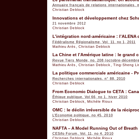
Annuaire français de relations internationales,
Christian Deblock
Innovations et développement chez Sch
21 novembre 2012
Christian Deblock
L’intégration nord-américaine : l’ALENA 
Fédéralisme Régionalisme, Vol. 11, no 1, 2011
Mathieu Arès
,
Christian Deblock
La Chine et l’Amérique latine : le gran
Revue Tiers Monde, no. 208 (octobre-décembre
Mathieu Arès
,
Christian Deblock
,
Ting-Sheng Li
La politique commerciale américaine - P
Recherches internationales, n° 88, 2010
Christian Deblock
From Economic Dialogue to CETA : Canad
Éthique publique, Vol 66, no 1, hiver 2010
Christian Deblock
,
Michèle Rioux
OMC : le déclin irréversible de la récipro
L’Economie politique, no 45, 2010
Christian Deblock
NAFTA – A Model Running Out of Breath
CESifo Forum, Vol. 11, no 4, 2010
Christian Deblock
,
Michèle Rioux