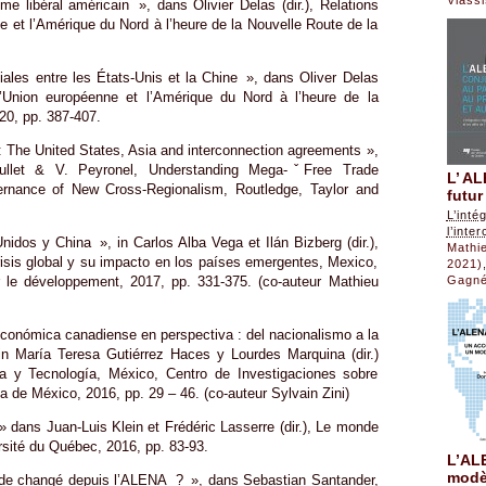
e libéral américain », dans Olivier Delas (dir.), Relations
 et l’Amérique du Nord à l’heure de la Nouvelle Route de la
ales entre les États-Unis et la Chine », dans Oliver Delas
 l’Union européenne et l’Amérique du Nord à l’heure de la
20, pp. 387-407.
 The United States, Asia and interconnection agreements »,
Boullet & V. Peyronel, Understanding Mega-ˇFree Trade
L’ AL
rnance of New Cross-Regionalism, Routledge, Taylor and
futur
L’inté
l’inte
dos y China », in Carlos Alba Vega et Ilán Bizberg (dir.),
Mathi
isis global y su impacto en los países emergentes, Mexico,
2021)
Gagn
r le développement, 2017, pp. 331-375. (co-auteur Mathieu
 económica canadiense en perspectiva : del nacionalismo a la
in María Teresa Gutiérrez Haces y Lourdes Marquina (dir.)
a y Tecnología, México, Centro de Investigaciones sobre
 de México, 2016, pp. 29 – 46. (co-auteur Sylvain Zini)
 dans Juan-Luis Klein et Frédéric Lasserre (dir.), Le monde
sité du Québec, 2016, pp. 83-93.
L’ALE
modè
-il de changé depuis l’ALENA ? », dans Sebastian Santander,