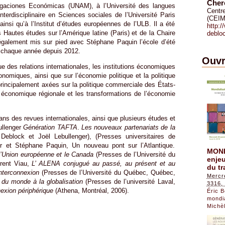
Cher
estigaciones Económicas (UNAM), à l’Université des langues
Centre
interdisciplinaire en Sciences sociales de l’Université Paris
(CEIM
insi qu’à l’Institut d’études européennes de l’ULB. Il a été
http:
es Hautes études sur l’Amérique latine (Paris) et de la Chaire
deblo
également mis sur pied avec Stéphane Paquin l’école d’été
nt chaque année depuis 2012.
Ouvr
e des relations internationales, les institutions économiques
conomiques, ainsi que sur l’économie politique et la politique
rincipalement axées sur la politique commerciale des États-
n économique régionale et les transformations de l’économie
ans des revues internationales, ainsi que plusieurs études et
ullenger
Génération TAFTA
.
Les nouveaux partenariats de la
 Deblock et Joël Lebullenger), (Presses universitaires de
r et Stéphane Paquin, Un nouveau pont sur l’Atlantique.
MOND
l’Union européenne et le Canada
(Presses de l’Université du
enjeu
rent Viau,
L’ ALENA conjugué au passé, au présent et au
du tr
’interconnexion
(Presses de l’Université du Québec, Québec,
Mercre
n du monde à la globalisation
(Presses de l’université Laval,
3316,
nexion périphérique
(Athena, Montréal, 2006).
Éric 
mondi
Michè