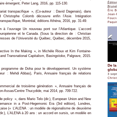
Éditio
ire émergent, Peter Lang, 2016, pp. 115-130.
Brunel
Éric 
nariat transpacifique », (Co-auteur : David Dagenais), dans
Jean-
 Christophe Colomb découvre enfin l’Asie. Intégration
Foucr
anspacifique, Montréal, éditions Athéna, 2016, pp. 31-49.
Paqui
 à l’ouvrage Un nouveau pont sur l’Atlantique. L’accord
uropéenne et le Canada. (Sous la direction de : Christian
Presses de l’Université du Québec, Québec, décembre 2015,
ctive In the Making », in Michèle Rioux et Kim Fontaine-
al and Transnational Capitalism, Basingstoke, Palgrave, 2015.
De la
e programme de Doha pour le développement. Un système
globa
ur : Mehdi Abbas), Paris, Annuaire français de relations
3 sep
Chris
ommercial de troisième génération », Annuaire français de
héon-Assas/Centre Thucydide, mai 2014, pp. 709-722.
 policy », dans Mario Telo (dir.), European Union and New
ernance in a Post-Hegemonic Era (3rd edition), Londres,
nçaise (« L’ALENA : un modèle de régionalisme de deuxième
(dir.), L’ALENA à 20 ans : un accord en sursis, un modèle en