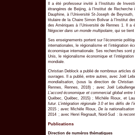
Il a été professeur invité à l’Instituto de Inv
étrangères de Beijing, à l’Institut de Recherche 
Dauphine, à l’Université St-Joseph de Beyrouth, a
titulaire de la Chaire Simon Bolivar à l’Institut d
des Amériques à l’Université de Rennes 1. Il a 
Négocier dans un monde multipolaire
, qui se tie
Ses enseignements portent sur l’économie politiqu
internationales, le régionalisme et l’intégration é
économique internationale. Ses recherches sont p
Unis, le régionalisme économique et l’intégratio
mondiale.
Christian Deblock a publié de nombreux articles d
ouvrages. Il a publié, entre autres, avec Joël Leb
mondialisation
, (sous la direction de Christian
Rennes, Rennes, 2018) ; avec Joël Lebullenge
L’accord économique et commercial global entre 
Québec, Québec, 2015) ; Michèle Rioux, et Lau
futur
.
L’intégration régionale 3.0 et les défis de l
2015 ; avec Michèle Rioux,
De la nationalisatio
2014 ; avec Henri Regnault, Nord-Sud :
la recon
Publications
Direction de numéros thématiques