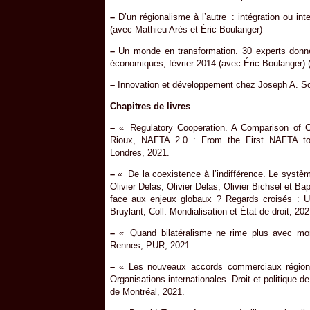
–
D’un régionalisme à l’autre : intégration ou in
(avec Mathieu Arès et Éric Boulanger)
–
Un monde en transformation. 30 experts donnen
économiques, février 2014 (avec Éric Boulanger) 
–
Innovation et développement chez Joseph A. Sc
Chapitres de livres
–
« Regulatory Cooperation. A Comparison of 
Rioux, NAFTA 2.0 : From the First NAFTA to 
Londres, 2021.
–
« De la coexistence à l’indifférence. Le systèm
Olivier Delas, Olivier Delas, Olivier Bichsel et Ba
face aux enjeux globaux ? Regards croisés : U
Bruylant, Coll. Mondialisation et État de droit, 202
–
« Quand bilatéralisme ne rime plus avec mond
Rennes, PUR, 2021.
–
« Les nouveaux accords commerciaux régionau
Organisations internationales. Droit et politique 
de Montréal, 2021.