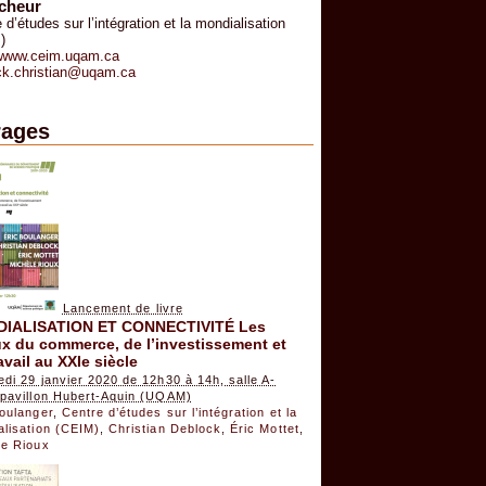
cheur
 d’études sur l’intégration et la mondialisation
)
//www.ceim.uqam.ca
ck.christian@uqam.ca
ages
Lancement de livre
IALISATION ET CONNECTIVITÉ Les
x du commerce, de l’investissement et
avail au XXIe siècle
di 29 janvier 2020 de 12h30 à 14h, salle A-
 pavillon Hubert-Aquin (UQAM)
Boulanger
,
Centre d’études sur l’intégration et la
alisation (CEIM)
,
Christian Deblock
,
Éric Mottet
,
le Rioux