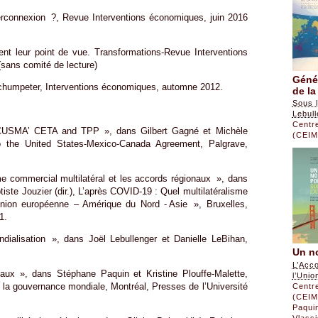
terconnexion ?, Revue Interventions économiques, juin 2016
t leur point de vue. Transformations-Revue Interventions
(sans comité de lecture)
Géné
humpeter, Interventions économiques, automne 2012.
de la
Sous l
Lebul
Centre
CUSMA’ CETA and TPP », dans Gilbert Gagné et Michèle
(CEIM
the United States-Mexico-Canada Agreement, Palgrave,
e commercial multilatéral et les accords régionaux », dans
ptiste Jouzier (dir.), L’après COVID-19 : Quel multilatéralisme
nion européenne – Amérique du Nord - Asie », Bruxelles,
1.
ialisation », dans Joël Lebullenger et Danielle LeBihan,
Un no
L’Acc
x », dans Stéphane Paquin et Kristine Plouffe-Malette,
l’Uni
de la gouvernance mondiale, Montréal, Presses de l’Université
Centre
(CEIM
Paqui
Vlass