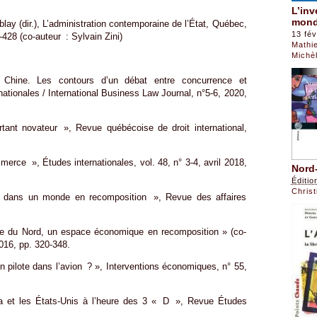
L’inv
mond
ay (dir.), L’administration contemporaine de l’État, Québec,
13 fév
428 (co-auteur : Sylvain Zini)
Mathi
Michè
hine. Les contours d’un débat entre concurrence et
nationales / International Business Law Journal, n°5-6, 2020,
nt novateur », Revue québécoise de droit international,
rce », Études internationales, vol. 48, n° 3-4, avril 2018,
Nord-
Éditio
Chris
 dans un monde en recomposition », Revue des affaires
que du Nord, un espace économique en recomposition » (co-
016, pp. 320-348.
n pilote dans l’avion ? », Interventions économiques, n° 55,
a et les États-Unis à l’heure des 3 « D », Revue Études