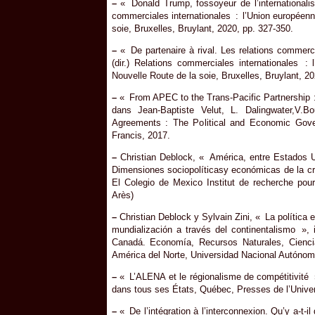
–
« Donald Trump, fossoyeur de l’internationalism
commerciales internationales : l’Union européenne
soie, Bruxelles, Bruylant, 2020, pp. 327-350.
–
« De partenaire à rival. Les relations commerci
(dir.) Relations commerciales internationales :
Nouvelle Route de la soie, Bruxelles, Bruylant, 20
–
« From APEC to the Trans-Pacific Partnership :
dans Jean-Baptiste Velut, L. Dalingwater,V.
Agreements : The Political and Economic Gove
Francis, 2017.
–
Christian Deblock, « América, entre Estados Uni
Dimensiones sociopolíticasy económicas de la cr
El Colegio de Mexico Institut de recherche pou
Arès)
–
Christian Deblock y Sylvain Zini, « La política
mundialización a través del continentalismo », 
Canadá. Economía, Recursos Naturales, Cienci
América del Norte, Universidad Nacional Autónoma
–
« L’ALENA et le régionalisme de compétitivité »
dans tous ses États, Québec, Presses de l’Univer
–
« De l’intégration à l’interconnexion. Qu’y a-t