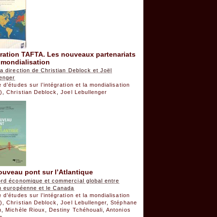
ration TAFTA. Les nouveaux partenariats
 mondialisation
a direction de Christian Deblock et Joël
lenger
 d’études sur l’intégration et la mondialisation
)
,
Christian Deblock
,
Joel Lebullenger
uveau pont sur l’Atlantique
ord économique et commercial global entre
on européenne et le Canada
 d’études sur l’intégration et la mondialisation
)
,
Christian Deblock
,
Joel Lebullenger
,
Stéphane
n
,
Michèle Rioux
,
Destiny Tchéhouali
,
Antonios
is