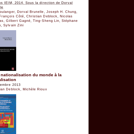
ns IEIM, 2014. Sous la direction de Dorval
le
Boulanger
,
Dorval Brunelle
,
Joseph H. Chung
,
François Côté
,
Christian Deblock
,
Nicolas
as
,
Gilbert Gagné
,
Ting-Sheng Lin
,
Stéphane
n
,
Sylvain Zini
 nationalisation du monde à la
lisation
tembre 2013
tian Deblock
,
Michèle Rioux