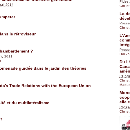
Fides
 mai 2014
Chris
La de
umpeter
dével
Press
Chris
dans le rétroviseur
L’Amé
comm
intég
Press
d chambardement ?
Dorval
), 2011
n
Du li
Cana
romenade guidée dans le jardin des théories
amér
L’Har
Chris
MacL
a’s Trade Relations with the European Union
Mondi
coopé
elle 
cité et du multilatéralisme
Press
Chris
 ?