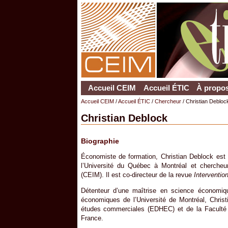
Accueil CEIM
Accueil ÉTIC
À propos
Accueil CEIM
/
Accueil ÉTIC
/
Chercheur
/ Christian Debloc
Christian Deblock
Biographie
Économiste de formation, Christian Deblock est p
l’Université du Québec à Montréal et chercheur 
(CEIM). Il est co-directeur de la revue
Interventi
Détenteur d’une maîtrise en science économiq
économiques de l’Université de Montréal, Chris
études commerciales (EDHEC) et de la Faculté 
France.