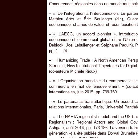
Concurrences régionales dans un monde multipola
–
« De l’intégration à l’interconnexion. Le parte
Mathieu Arès et Éric Boulanger (dir.), Quand
économique, chaìnes de valeur et recomposition tr
–
« L’AECG, un accord pionnier », introduction
économique et commercial global entre l’Union e
Deblock, Joël Lebullenger et Stéphane Paquin), 
pp. 1 – 24.
–
« Humanizing Trade : A North American Perspe
Skronski, New Institutional Trajectories for Digit
(co-auteure Michèle Rioux)
–
« L’Organisation mondiale du commerce et l
commercial en mal de renouvellement » (co-aute
internationales, juin 2015, pp. 739-760.
–
« Le partenariat transatlantique. Un accord c
relations internationales, Paris, Université Pant
–
« The NAFTA regionalist model and the US trade
Regionalism : Regional Actors and Global Gov
Ashgate, août 2014, pp. 173-186. La version fra
génération ») a été publiée dans Dorval Brunelle 