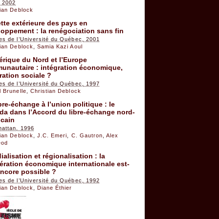
, 2002
tian Deblock
tte extérieure des pays en
oppement : la renégociation sans fin
es de l’Université du Québec, 2001
tian Deblock
,
Samia Kazi Aoul
rique du Nord et l’Europe
unautaire : intégration économique,
ration sociale ?
es de l’Université du Québec, 1997
 Brunelle
,
Christian Deblock
bre-échange à l’union politique : le
da dans l’Accord du libre-échange nord-
icain
mattan, 1996
tian Deblock
,
J.C. Emeri
,
C. Gautron
,
Alex
eod
alisation et régionalisation : la
ration économique internationale est-
encore possible ?
es de l’Université du Québec, 1992
tian Deblock
,
Diane Éthier