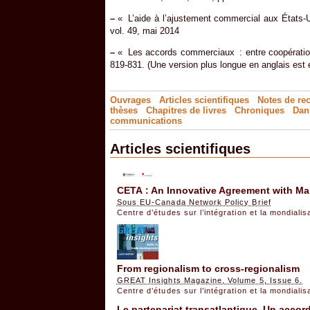
–
« L’aide à l’ajustement commercial aux États-Un
vol. 49, mai 2014
–
« Les accords commerciaux : entre coopération e
819-831. (Une version plus longue en anglais est e
Ouvrages
Articles scientifiques
Notes de re
thèses
Chapitres de livres
Chroniques
Dan
communications
Articles scientifiques
CETA : An Innovative Agreement with Man
Sous EU-Canada Network Policy Brief
Centre d’études sur l’intégration et la mondiali
From regionalism to cross-regionalism
GREAT Insights Magazine, Volume 5, Issue 6.
Centre d’études sur l’intégration et la mondiali
Le partenariat transatlantique. Un accor