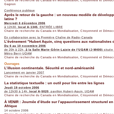
Chaire de recherche du Canada en Mondialisation, Citoyenneté et Démoc
Gagnon
Conférence publique
Après le retour de la gauche : un nouveau modèle de dévelop
latine ?
Mercredi 6 décembre 2006
à 12h30,
local A-1345
, ENTRÉE LIBRE
Chaire de recherche du Canada en Mondialisation, Citoyenneté et Démoc
En collaboration avec la Première Chaîne de Radio-Canada
L’événement "Hubert Aquin, cinq questions aux nationalistes 
Du 6 au 10 novembre 2006
de 20h à 22h,
à la Salle Marie-Gérin-Lajoie de l’UQAM (J-M400)
située 
Métro Berri-UQAM
Chaire de recherche du Canada en Mondialisation, Citoyenneté et Démoc
Ouvrages
L’illusion continentale. Sécurité et nord-américanité
Lancement en janvier 2007
Chaire de recherche du Canada en Mondialisation, Citoyenneté et Démoc
La statistique textuelle : un outil pour lire entre les lignes
Jeudi 19 octobre 2006
de 12h30 à 14h,
local A-5020
, pavillon Hubert-Aquin, UQAM
Chaire de recherche du Canada en Mondialisation, Citoyenneté et Démoc
À VENIR : Journée d’étude sur l’appauvrissement structurel en 
Afrique
14 octobre 2006