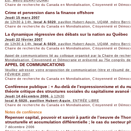
Est, Métro BERRI-UQAM)
Chaire de recherche du Canada en Mondialisation, Citoyenneté et Démoc
Crime et perversion dans la finance offshore
Jeudi 15 mars 2007
de 12h30 à 14h,
local A-5020
, pavillon Hubert-Aquin, UQAM, métro Ber
Chaire de recherche du Canada en Mondialisation, Citoyenneté et Démoc
La dynamique régressive des débats sur la nation au Québec
Jeudi 22 février 2007
de 12h30 à 14h,
local A-5020
, pavillon Hubert-Aquin, UQAM, métro Ber
Chaire de recherche du Canada en Mondialisation, Citoyenneté et Démoc
Appel de communications lié au colloque organisé par la Chaire de rech
Mondialisation, Citoyenneté et Démocratie et présenté au 75e congrès d
APPEL DE COMMUNICATIONS
Veuillez adresser votre proposition de communication (titre et résumé de
FÉVRIER 2007
Chaire de recherche du Canada en Mondialisation, Citoyenneté et Démoc
Conférence publique : « Au-delà de l’expressionnisme et du m
théorie critique des structures sociales du capitalisme avancé 
Jeudi 14 décembre 2006
, à 12h30
local A-5020, pavillon Hubert-Aquin
, ENTRÉE LIBRE
Chaire de recherche du Canada en Mondialisation, Citoyenneté et Démoc
Notes de conférence
Repenser capital, pouvoir et savoir à partir de l’oeuvre de Tho
structurelle et accumulation différentielle ; le cas du secteur
7 décembre 2006