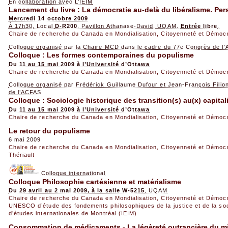
En collaboration avec L’IEIM
Lancement du livre : La démocratie au-delà du libéralisme. Pers
Mercredi 14 octobre 2009
À 17h30, Local
D-R200
, Pavillon Athanase-David, UQAM.
Entrée libre
.
Chaire de recherche du Canada en Mondialisation, Citoyenneté et Démoc
Colloque organisé par la Chaire MCD dans le cadre du 77e Congrès de l
Colloque : Les formes contemporaines du populisme
Du 11 au 15 mai 2009 à l’Université d’Ottawa
Chaire de recherche du Canada en Mondialisation, Citoyenneté et Démoc
Colloque organisé par Frédérick Guillaume Dufour et Jean-François Fili
de l’ACFAS
Colloque : Sociologie historique des transition(s) au(x) capital
Du 11 au 15 mai 2009 à l’Université d’Ottawa
Chaire de recherche du Canada en Mondialisation, Citoyenneté et Démoc
Le retour du populisme
6 mai 2009
Chaire de recherche du Canada en Mondialisation, Citoyenneté et Démoc
Thériault
Colloque international
Colloque Philosophie cartésienne et matérialisme
Du 29 avril au 2 mai 2009, à la salle W-5215
, UQAM
Chaire de recherche du Canada en Mondialisation, Citoyenneté et Démoc
UNESCO d’étude des fondements philosophiques de la justice et de la so
d’études internationales de Montréal (IEIM)
Consommation de médicaments - La légèreté outrancière du mi