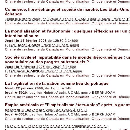
Chaire de recherche du Canada en Mondialisation, Citoyenneté et Démoc
Commerce, libre-échange et société de marché. Les États-Unis et
échange
Jeudi le 6 mars 2008, de 12h30 à 14h00, UQAM, Local A-5020, Pavillon H
Chaire de recherche du Canada en Mondialisation, Citoyenneté et Démoc
La mondialisation et l’autonomie : quelques réflexions sur un 
interdisciplinaire
Jeudi le 14 février 2008
de 12h30 à 14h00
UQAM,
local A-5020
, Pavillon Hubert-Aquin
Chaire de recherche du Canada en Mondialisation, Citoyenneté et Démoc
Société civile et imputabilité dans le monde ibéro-amérique :
vocabulaire ou des progrès substantiels ?
Jeudi le 7 février 2008
de 12h30 à 14h00
UQAM
local A-5020
du Pavillon Hubert-Aquin
Chaire de recherche du Canada en Mondialisation, Citoyenneté et Démoc
La fragilisation de la nation comme lieu du politique
Mardi 22 janvier 2008
, de 12h30 à 14h
local A-5020
, pavillon Hubert-Aquin, UQAM, métro BERRI-UQAM
Chaire de recherche du Canada en Mondialisation, Citoyenneté et Démoc
Empire américain et "l’impérialisme états-unien" après la guerr
Mercredi 28 novembre 2007
, de 12h45 À 14h30
local A-3316
, pavillon Hubert-Aquin, UQAM, métro BERRI-UQAM
Chaire de recherche du Canada en Mondialisation, Citoyenneté et Démoc
La revue Nouvelles Pratiques Sociales organise le colloque :