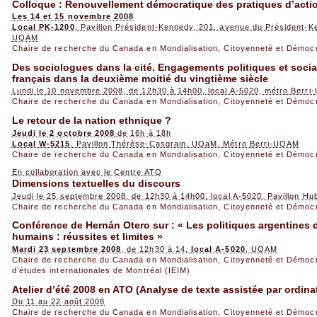
Colloque : Renouvellement démocratique des pratiques d’action
Les 14 et 15 novembre 2008
Local PK-1200
, Pavillon Président-Kennedy, 201, avenue du Président-
UQAM
Chaire de recherche du Canada en Mondialisation, Citoyenneté et Démoc
Des sociologues dans la cité. Engagements politiques et soci
français dans la deuxième moitié du vingtième siècle
Lundi le 10 novembre 2008, de 12h30 à 14h00, local A-5020, métro Berr
Chaire de recherche du Canada en Mondialisation, Citoyenneté et Démoc
Le retour de la nation ethnique ?
Jeudi le 2 octobre 2008
de 16h à 18h
Local W-5215
, Pavillon Thérèse-Casgrain, UQaM, Métro Berri-UQAM
Chaire de recherche du Canada en Mondialisation, Citoyenneté et Démoc
En collaboration avec le Centre ATO
Dimensions textuelles du discours
Jeudi le 25 septembre 2008, de 12h30 à 14h00, local A-5020, Pavillon H
Chaire de recherche du Canada en Mondialisation, Citoyenneté et Démoc
Conférence de Hernán Otero sur : « Les politiques argentines d
humains : réussites et limites »
Mardi 23 septembre 2008
, de 12h30 à 14,
local A-5020
, UQAM
Chaire de recherche du Canada en Mondialisation, Citoyenneté et Démoc
d’études internationales de Montréal (IEIM)
Atelier d’été 2008 en ATO (Analyse de texte assistée par ordina
Du 11 au 22 août 2008
Chaire de recherche du Canada en Mondialisation, Citoyenneté et Démoc