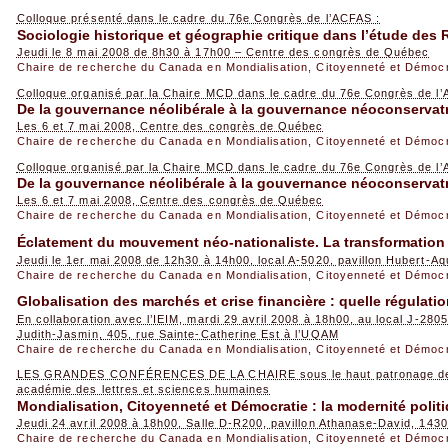
Colloque présenté dans le cadre du 76e Congrès de l’ACFAS :
Sociologie historique et géographie critique dans l’étude des 
Jeudi le 8 mai 2008 de 8h30 à 17h00 – Centre des congrès de Québec
Chaire de recherche du Canada en Mondialisation, Citoyenneté et Démoc
Colloque organisé par la Chaire MCD dans le cadre du 76e Congrès de l’
De la gouvernance néolibérale à la gouvernance néoconservat
Les 6 et 7 mai 2008, Centre des congrès de Québec
Chaire de recherche du Canada en Mondialisation, Citoyenneté et Démoc
Colloque organisé par la Chaire MCD dans le cadre du 76e Congrès de l’
De la gouvernance néolibérale à la gouvernance néoconservatr
Les 6 et 7 mai 2008, Centre des congrès de Québec
Chaire de recherche du Canada en Mondialisation, Citoyenneté et Démoc
Éclatement du mouvement néo-nationaliste. La transformation
Jeudi le 1er mai 2008 de 12h30 à 14h00, local A-5020, pavillon Hubert-
Chaire de recherche du Canada en Mondialisation, Citoyenneté et Démoc
Globalisation des marchés et crise financière : quelle régulatio
En collaboration avec l’IEIM, mardi 29 avril 2008 à 18h00, au local J-2805
Judith-Jasmin, 405, rue Sainte-Catherine Est à l’UQAM
Chaire de recherche du Canada en Mondialisation, Citoyenneté et Démoc
LES GRANDES CONFÉRENCES DE LA CHAIRE sous le haut patronage de l
académie des lettres et sciences humaines
Mondialisation, Citoyenneté et Démocratie : la modernité polit
Jeudi 24 avril 2008 à 18h00, Salle D-R200, pavillon Athanase-David, 1430
Chaire de recherche du Canada en Mondialisation, Citoyenneté et Démoc