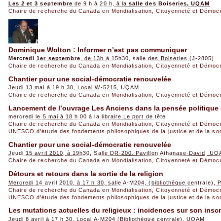
Les 2 et 3 septembre
de 9 h à 20 h, à la
salle des Boiseries, UQAM
Chaire de recherche du Canada en Mondialisation, Citoyenneté et Démoc
Dominique Wolton : Informer n’est pas communiquer
Mercredi 1er septembre
, de 13h à 15h30, salle des Boiseries (J-2805)
Chaire de recherche du Canada en Mondialisation, Citoyenneté et Démoc
Chantier pour une social-démocratie renouvelée
Jeudi 13 mai à 19 h 30, Local W-5215, UQAM
Chaire de recherche du Canada en Mondialisation, Citoyenneté et Démoc
Lancement de l’ouvrage Les Anciens dans la pensée politique
mercredi le 5 mai à 18 h 00 à la libraire Le port de tête
Chaire de recherche du Canada en Mondialisation, Citoyenneté et Démoc
UNESCO d’étude des fondements philosophiques de la justice et de la so
Chantier pour une social-démocratie renouvelée
Jeudi 15 avril 2010, à 19h30, Salle DR-200, Pavillon Athanase-David, U
Chaire de recherche du Canada en Mondialisation, Citoyenneté et Démoc
Détours et retours dans la sortie de la religion
Mercredi 14 avril 2010, à 17 h 30, salle A-M204, (bibliothèque centrale),
Chaire de recherche du Canada en Mondialisation, Citoyenneté et Démoc
UNESCO d’étude des fondements philosophiques de la justice et de la so
Les mutations actuelles du religieux : incidences sur son inscri
Jeudi 8 avril à 17 h 30, Local A-M204 (Bibliothèque centrale), UQAM