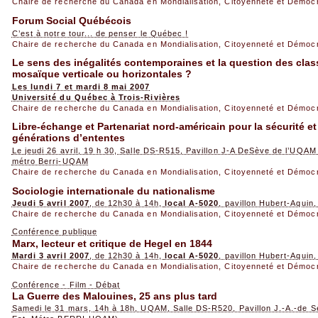
Chaire de recherche du Canada en Mondialisation, Citoyenneté et Démoc
Forum Social Québécois
C’est à notre tour... de penser le Québec !
Chaire de recherche du Canada en Mondialisation, Citoyenneté et Démoc
Le sens des inégalités contemporaines et la question des clas
mosaïque verticale ou horizontales ?
Les lundi 7 et mardi 8 mai 2007
Université du Québec à Trois-Rivières
Chaire de recherche du Canada en Mondialisation, Citoyenneté et Démoc
Libre-échange et Partenariat nord-américain pour la sécurité et
générations d’ententes
Le jeudi 26 avril, 19 h 30, Salle DS-R515, Pavillon J-A DeSève de l’UQAM 
métro Berri-UQAM
Chaire de recherche du Canada en Mondialisation, Citoyenneté et Démoc
Sociologie internationale du nationalisme
Jeudi 5 avril 2007
, de 12h30 à 14h,
local A-5020
, pavillon Hubert-Aqui
Chaire de recherche du Canada en Mondialisation, Citoyenneté et Démoc
Conférence publique
Marx, lecteur et critique de Hegel en 1844
Mardi 3 avril 2007
, de 12h30 à 14h,
local A-5020
, pavillon Hubert-Aqui
Chaire de recherche du Canada en Mondialisation, Citoyenneté et Démoc
Conférence - Film - Débat
La Guerre des Malouines, 25 ans plus tard
Samedi le 31 mars, 14h à 18h, UQAM, Salle DS-R520, Pavillon J.-A.-de S