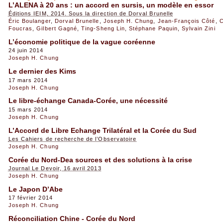
L’ALENA à 20 ans : un accord en sursis, un modèle en essor
Éditions IEIM, 2014. Sous la direction de Dorval Brunelle
Éric Boulanger
,
Dorval Brunelle
,
Joseph H. Chung
,
Jean-François Côté
,
C
Foucras
,
Gilbert Gagné
,
Ting-Sheng Lin
,
Stéphane Paquin
,
Sylvain Zini
L’économie politique de la vague coréenne
24 juin 2014
Joseph H. Chung
Le dernier des Kims
17 mars 2014
Joseph H. Chung
Le libre-échange Canada-Corée, une nécessité
15 mars 2014
Joseph H. Chung
L’Accord de Libre Echange Trilatéral et la Corée du Sud
Les Cahiers de recherche de l’Observatoire
Joseph H. Chung
Corée du Nord-Dea sources et des solutions à la crise
Journal Le Devoir, 16 avril 2013
Joseph H. Chung
Le Japon D’Abe
17 février 2014
Joseph H. Chung
Réconciliation Chine - Corée du Nord