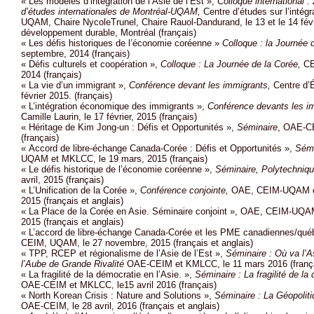
« Les modèles d’intégration de l’Asie de l’Est »,
Colloque international 
d’études internationales de Montréal-UQAM,
Centre d’études sur l’intégr
UQAM, Chaire NycoleTrunel, Chaire Rauol-Dandurand, le 13 et le 14 fév
développement durable, Montréal (français)
« Les défis historiques de l’économie coréenne »
Colloque : la Journée 
septembre, 2014 (français)
« Défis culturels et coopération »,
Colloque : La Journée de la Corée,
CE
2014 (français)
« La vie d’un immigrant »,
Conférence devant les immigrants,
Centre d’É
février 2015. (français)
« L’intégration économique des immigrants »,
Conférence devants les i
Camille Laurin, le 17 février, 2015 (français)
« Héritage de Kim Jong-un : Défis et Opportunités »,
Séminaire
, OAE-C
(français)
« Accord de libre-échange Canada-Corée : Défis et Opportunités »,
Sémi
UQAM et MKLCC, le 19 mars, 2015 (français)
« Le défis historique de l’économie coréenne »,
Séminaire, Polytechniq
avril, 2015 (français)
« L’Unification de la Corée »,
Conférence conjointe,
OAE, CEIM-UQAM et 
2015 (français et anglais)
« La Place de la Corée en Asie. Séminaire conjoint », OAE, CEIM-UQ
2015 (français et anglais)
« L’accord de libre-échange Canada-Corée et les PME canadiennes/qué
CEIM, UQAM, le 27 novembre, 2015 (français et anglais)
« TPP, RCEP et régionalisme de l’Asie de l’Est »,
Séminaire : Où va l’As
l’Aube de Grande Rivalité
OAE-CEIM et KMLCC, le 11 mars 2016 (franç
« La fragilité de la démocratie en l’Asie. »,
Séminaire : La fragilité de la
OAE-CEIM et MKLCC, le15 avril 2016 (français)
« North Korean Crisis : Nature and Solutions »,
Séminaire : La Géopoliti
OAE-CEIM, le 28 avril, 2016 (français et anglais)