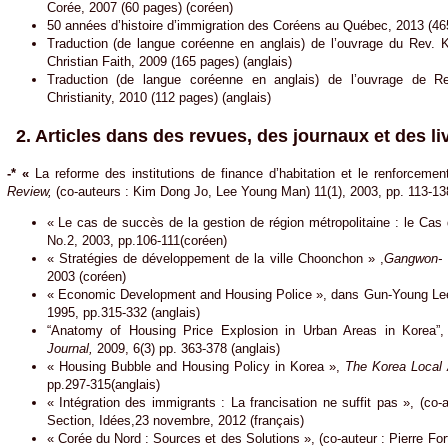
Corée, 2007 (60 pages) (coréen)
50 années d’histoire d’immigration des Coréens au Québec, 2013 (46
Traduction (de langue coréenne en anglais) de l’ouvrage du Rev.
Christian Faith, 2009 (165 pages) (anglais)
Traduction (de langue coréenne en anglais) de l’ouvrage de R
Christianity, 2010 (112 pages) (anglais)
2. Articles dans des revues, des journaux et des li
-* «
La reforme des institutions de finance d’habitation et le renforcem
Review,
(co-auteurs : Kim Dong Jo, Lee Young Man) 11(1), 2003, pp. 113-13
« Le cas de succès de la gestion de région métropolitaine : le Cas
No.2, 2003, pp.106-111(coréen)
« Stratégies de développement de la ville Choonchon » ,
Gangwon- 
2003 (coréen)
« Economic Development and Housing Police », dans Gun-Young Lee
1995, pp.315-332 (anglais)
“Anatomy of Housing Price Explosion in Urban Areas in Korea”
Journal,
2009, 6(3) pp. 363-378 (anglais)
« Housing Bubble and Housing Policy in Korea »,
The Korea Local A
pp.297-315(anglais)
« Intégration des immigrants : La francisation ne suffit pas », (co-au
Section, Idées,23 novembre, 2012 (français)
« Corée du Nord : Sources et des Solutions », (co-auteur : Pierre Fort