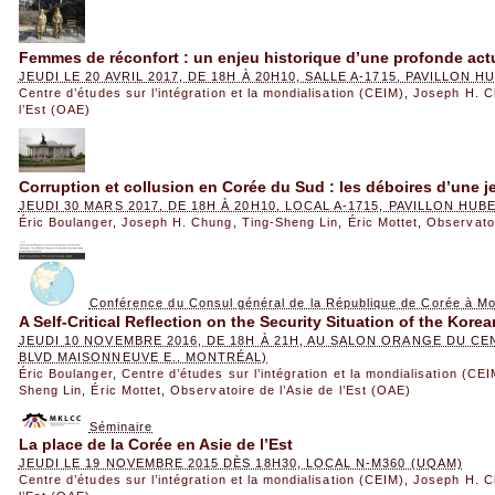
Femmes de réconfort : un enjeu historique d’une profonde actu
JEUDI LE 20 AVRIL 2017, DE 18H À 20H10, SALLE A-1715, PAVILLON 
Centre d’études sur l’intégration et la mondialisation (CEIM)
,
Joseph H. 
l’Est (OAE)
Corruption et collusion en Corée du Sud : les déboires d’une 
JEUDI 30 MARS 2017, DE 18H À 20H10, LOCAL A-1715, PAVILLON HU
Éric Boulanger
,
Joseph H. Chung
,
Ting-Sheng Lin
,
Éric Mottet
,
Observatoi
Conférence du Consul général de la République de Corée à Mo
A Self-Critical Reflection on the Security Situation of the Kore
JEUDI 10 NOVEMBRE 2016, DE 18H À 21H, AU SALON ORANGE DU CE
BLVD MAISONNEUVE E., MONTRÉAL)
Éric Boulanger
,
Centre d’études sur l’intégration et la mondialisation (CEI
Sheng Lin
,
Éric Mottet
,
Observatoire de l’Asie de l’Est (OAE)
Séminaire
La place de la Corée en Asie de l’Est
JEUDI LE 19 NOVEMBRE 2015 DÈS 18H30, LOCAL N-M360 (UQAM)
Centre d’études sur l’intégration et la mondialisation (CEIM)
,
Joseph H. 