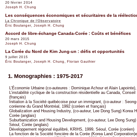
20 février 2014
Joseph H. Chung
Les conséquences économiques et sécuritaires de la réélecti
La Chronique de l’Observatoire
Éric Boulanger
,
Joseph H. Chung
Accord de libre-échange Canada-Corée : Coûts et bénéfices
20 mars 2015
Joseph H. Chung
La Corée du Nord de Kim Jung-un : défis et opportunités
9 juillet 2015
Éric Boulanger
,
Joseph H. Chung
,
Florian Gauthier
1. Monographies : 1975-2017
L’Économie Urbaine (co-auteures : Dominique Achour et Alain Lapointe),
L’instabilité cyclique de la construction résidentielle au Canada, Cons
(français)
Initiation à la Société québécoise pour un immigrant, (co-auteur : Se
coréenne du Grand Montréal, 1992 (coréen et français)
Globalization and Housing Industry, (co-auteur, Lee Dong Sung) Korea Ho
Corée (anglais)
Suburbanization and Housing Development, (co-auteur, Lee Dong Sung) 
Séoul, Corée (anglais)
Développement régional équilibré, KRIHS, 1999, Séoul, Corée (coréen)
La fonction de la Société foncière de la Corée (Korea Land Corporation