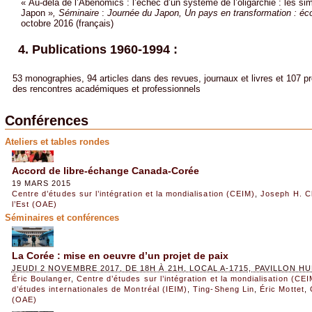
« Au-delà de l’Abenomics : l’échec d’un système de l’oligarchie : les sim
Japon »
, Séminaire
:
Journée du Japon, Un pays en transformation : éco
octobre 2016 (français)
4. Publications 1960-1994 :
53 monographies, 94 articles dans des revues, journaux et livres et 107 
des rencontres académiques et professionnels
Conférences
Ateliers et tables rondes
Accord de libre-échange Canada-Corée
19 MARS 2015
Centre d’études sur l’intégration et la mondialisation (CEIM)
,
Joseph H. 
l’Est (OAE)
Séminaires et conférences
La Corée : mise en oeuvre d’un projet de paix
JEUDI 2 NOVEMBRE 2017, DE 18H À 21H, LOCAL A-1715, PAVILLON 
Éric Boulanger
,
Centre d’études sur l’intégration et la mondialisation (CEI
d’études internationales de Montréal (IEIM)
,
Ting-Sheng Lin
,
Éric Mottet
,
(OAE)