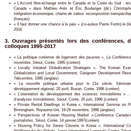
« L’Accord libre-échange entre le Canada et la Corée du Sud : les 
Canada » dans Mathieu Arès et Éric Boulanger (dir.)
Christoph
Intégration économique, chaine de valeur, recomposition transpacifiq
(français)
« Il faut donner une chance à la paix » (co-auteur Pierre Fortin)
le De
2016
3. Ouvrages présentés lors des conférences, d
colloques 1995-2017
« La politique coréenne de logement des pauvres »,
La Conférence 
novembre, Séoul, Corée, 1995 (coréen)
« Locally Initiated Globalization Strategies », The Korean Ex
Globalization and Local Government,
Gangnam Development Resear
7décembre, 1995 (anglais)
« La nouvelle politique urbaine pour le 21e siècle, Sémina
développement régional,
20 avril, Busan, Corée, 1996 (coréen)
« L’orientation du développement des sciences immobilières » ,
d’analyses immobilières
,
Séoul, Corée, 20 juin, 1996 (coréen)
« Private Rental Dwellings in Korea »,
International Seminar on Pr
Birmingham, Royaume-Uni, 19-29 novembre, 1996 (anglais)
« Perspectives of Korean Housing Market »,
Conférence Canada-
journaliste
s,
Séoul, Corée, 14 janvier,1997(coréen)
« Housing Policy for Senior Citizens in Korea »,
International C
Wellbeing for the Elderly,
Japan International Longevity Center, Tokyo