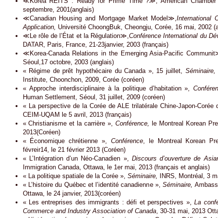
≪Korea REITS : Ready for Prime Time ?≫, American Chamber 
septembre, 2001(anglais)
≪Canadian Housing and Mortgage Market Model≫,
Internationa
Application,
Université ChoongBuk, Cheongju, Corée, 16 mai, 2002 (a
≪Le rôle de l’État et la Régulation≫,
Conférence International du Dév
DATAR, Paris, France, 21-23janvier, 2003 (français)
≪Korea-Canada Relations in the Emerging Asia-Pacific Communit
Séoul,17 octobre, 2003 (anglais)
« Régime de prêt hypothécaire du Canada », 15 juillet,
Séminaire,
Institute, Choonchon, 2009, Corée (coréen)
« Approche interdisciplinaire à la politique d’habitation »,
Confére
Human Settlement, Séoul, 31 juillet, 2009 (coréen)
« La perspective de la Corée de ALE trilatérale Chine-Japon-Corée 
CEIM-UQAM le 5 avril, 2013 (français)
« Christianisme et la carrière »,
Conférence,
le Montreal Korean Pre
2013(Coréen)
« Économique chrétienne »,
Conférence
, le Montreal Korean Pre
févreir14, le 21 février 2013 (Coréen)
« L’Intégration d’un Néo-Canadien »,
Discours d’ouverture de Asia
Immigration Canada, Ottawa, le 1er mai, 2013 (français et anglais)
« La politique spatiale de la Corée »,
Séminaire,
INRS, Montréal, 3 ma
« L’histoire du Québec et l’identité canadienne »,
Séminaire,
Ambassad
Ottawa, le 24 janvier, 2013(coréen)
« Les entreprises des immigrants : défi et perspectives »,
La conf
Commerce and Industry Association of Canada
, 30-31 mai, 2013 Ott