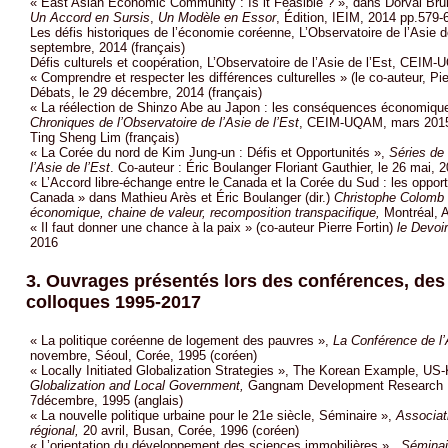
« East Asian Economic Community : Is it Feasible ? », dans Dorval Brune
Un Accord en Sursis
,
Un Modèle en Essor
, Édition, IEIM, 2014 pp.579-
Les défis historiques de l’économie coréenne, L’Observatoire de l’Asie
septembre, 2014 (français)
Défis culturels et coopération, L’Observatoire de l’Asie de l’Est, CEIM
« Comprendre et respecter les différences culturelles » (le co-auteur, Pie
Débats, le 29 décembre, 2014 (français)
« La réélection de Shinzo Abe au Japon : les conséquences économiques
Chroniques de l’Observatoire de l’Asie de l’Est
, CEIM-UQAM, mars 2015. 
Ting Sheng Lim (français)
« La Corée du nord de Kim Jung-un : Défis et Opportunités »,
Séries de 
l’Asie de l’Est
. Co-auteur : Éric Boulanger Floriant Gauthier, le 26 mai, 2
« L’Accord libre-échange entre le Canada et la Corée du Sud : les opportu
Canada » dans Mathieu Arès et Éric Boulanger (dir.)
Christophe Colomb d
économique, chaine de valeur, recomposition transpacifique,
Montréal, A
« Il faut donner une chance à la paix » (co-auteur Pierre Fortin)
le Devoir
2016
3. Ouvrages présentés lors des conférences, des
colloques 1995-2017
« La politique coréenne de logement des pauvres »,
La Conférence de l’A
novembre, Séoul, Corée, 1995 (coréen)
« Locally Initiated Globalization Strategies », The Korean Example, US
Globalization and Local Government,
Gangnam Development Research In
7décembre, 1995 (anglais)
« La nouvelle politique urbaine pour le 21e siècle, Séminaire »,
Associat
régional,
20 avril, Busan, Corée, 1996 (coréen)
« L’orientation du développement des sciences immobilières » ,
Séminai