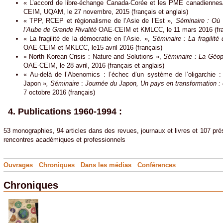
« L’accord de libre-échange Canada-Corée et les PME canadienne
CEIM, UQAM, le 27 novembre, 2015 (français et anglais)
« TPP, RCEP et régionalisme de l’Asie de l’Est »,
Séminaire : Où v
l’Aube de Grande Rivalité
OAE-CEIM et KMLCC, le 11 mars 2016 (fra
« La fragilité de la démocratie en l’Asie. »,
Séminaire : La fragilité
OAE-CEIM et MKLCC, le15 avril 2016 (français)
« North Korean Crisis : Nature and Solutions »,
Séminaire : La Géopo
OAE-CEIM, le 28 avril, 2016 (français et anglais)
« Au-delà de l’Abenomics : l’échec d’un système de l’oligarchie : 
Japon »
, Séminaire
:
Journée du Japon, Un pays en transformation : 
7 octobre 2016 (français)
4. Publications 1960-1994 :
53 monographies, 94 articles dans des revues, journaux et livres et 107 pr
rencontres académiques et professionnels
Ouvrages
Chroniques
Dans les médias
Conférences
Chroniques