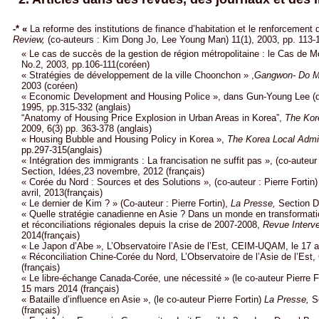
-* «
La reforme des institutions de finance d’habitation et le renforcement
Review,
(co-auteurs : Kim Dong Jo, Lee Young Man) 11(1), 2003, pp. 113-
« Le cas de succès de la gestion de région métropolitaine : le Cas de M
No.2, 2003, pp.106-111(coréen)
« Stratégies de développement de la ville Choonchon » ,
Gangwon- Do M
2003 (coréen)
« Economic Development and Housing Police », dans Gun-Young Lee (d
1995, pp.315-332 (anglais)
“Anatomy of Housing Price Explosion in Urban Areas in Korea”,
The Kore
2009, 6(3) pp. 363-378 (anglais)
« Housing Bubble and Housing Policy in Korea »,
The Korea Local Admin
pp.297-315(anglais)
« Intégration des immigrants : La francisation ne suffit pas », (co-auteur :
Section, Idées,23 novembre, 2012 (français)
« Corée du Nord : Sources et des Solutions », (co-auteur : Pierre Fortin)
avril, 2013(français)
« Le dernier de Kim ? » (Co-auteur : Pierre Fortin),
La Presse,
Section 
« Quelle stratégie canadienne en Asie ? Dans un monde en transformat
et réconciliations régionales depuis la crise de 2007-2008,
Revue Interv
2014(français)
« Le Japon d’Abe », L’Observatoire l’Asie de l’Est, CEIM-UQAM, le 17 av
« Réconciliation Chine-Corée du Nord, L’Observatoire de l’Asie de l’Est
(français)
« Le libre-échange Canada-Corée, une nécessité » (le co-auteur Pierre F
15 mars 2014 (français)
« Bataille d’influence en Asie », (le co-auteur Pierre Fortin)
La Presse,
Se
(français)