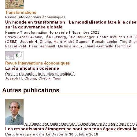
Transformations
Revue Interventions économiques
Un monde en transformation | La mondialisation face à la crise 
sur la gouvernance globale
Numéro Transformation Hors-série | Novembre 2021
Priscyll Anctil Avoine
,
Ilàn Bizberg
,
Éric Boulanger
,
Centre d’études sur l’i
(CEIM)
,
Joseph H. Chung
,
Marc-André Gagnon
,
Romain Lecler
,
Ting-She
Pascal Petit
,
Henri Regnault
,
Michèle Rioux
,
Diane-Gabrielle Tremblay
Revue Interventions économiques
La réunification coréenne
Quel est le scénario le plus plausible ?
Joseph H. Chung
,
Cheolki Yoon
Autres publications
M. Chung est codirecteur de l’Observatoire de l’Asie de l’Est 
Les ressortissants étrangers ne sont pas tous égaux devant la
L’article est paru dans Le Devoir le 30 octobre 2018