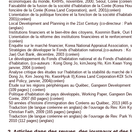
économiques du monde, KRIHS, novembre, 2000, Séoul, Corée (coréen
Faisabilité de la fusion de la société d’habitation de la Corée (Korea Hou
foncière de la Corée (Korea Land Corporation), avril, 2001(coréen)
L’orientation de la politique foncière et la fonction de la société d’habit
2001(coréen)
Local Development and Planning in the 21st Century (co-directeur : P
(anglais)
Institutions financiers et le bien-être des citoyens, Koonmin Bank, Ouri
L’orientation de la réforme des institutions financières et le renforcem
(coréen)
Enquête sur le marché financier, Korea National Appraisal Association,
Stratégies de développer le Fonds d’habitation national,(co-auteurs : K
Jae) Ouri Bank, décembre, 2003 (coréen)
Le développement du Fonds d’habitation national et du Fonds d’habitation
d’habitation, (co-auteurs : Kong Dong Jo, kimJeong Ho, Kim Kwan Yong
janvier, 2004 (coréen)
Analyse critique des études sur l’habitation et la stabilité du marché d
Dong Jo, Kim Jeong Ho, KwonHyuk Il),Korea Land Corporation-KDI Scho
and Policy, janvier, 2004(coréen)
Étude sur les régions périphériques au Québec, Gangwon Development R
(109 pages) ( coréen)
Politique d’habitation de pays développés, Working Paper, Gangwon De
Corée, 2007 (60 pages) (coréen)
50 années d’histoire d’immigration des Coréens au Québec, 2013 (465 p
Traduction (de langue coréenne en anglais) de l’ouvrage du Rev. Kim K
Christian Faith, 2009 (165 pages) (anglais)
Traduction (de langue coréenne en anglais) de l’ouvrage de Rev. Park Yo
2010 (112 pages) (anglais)
2. Articles dans des revues, des journaux et des 