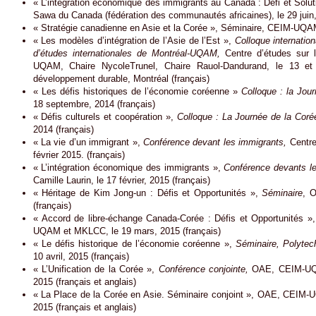
« L’intégration économique des immigrants au Canada : Défi et Solu
Sawa du Canada (fédération des communautés africaines), le 29 juin,
« Stratégie canadienne en Asie et la Corée », Séminaire, CEIM-UQAM
« Les modèles d’intégration de l’Asie de l’Est »,
Colloque internatio
d’études internationales de Montréal-UQAM,
Centre d’études sur l’
UQAM, Chaire NycoleTrunel, Chaire Rauol-Dandurand, le 13 et
développement durable, Montréal (français)
« Les défis historiques de l’économie coréenne »
Colloque : la Jou
18 septembre, 2014 (français)
« Défis culturels et coopération »,
Colloque : La Journée de la Coré
2014 (français)
« La vie d’un immigrant »,
Conférence devant les immigrants,
Centre 
février 2015. (français)
« L’intégration économique des immigrants »,
Conférence devants l
Camille Laurin, le 17 février, 2015 (français)
« Héritage de Kim Jong-un : Défis et Opportunités »,
Séminaire
, 
(français)
« Accord de libre-échange Canada-Corée : Défis et Opportunités »
UQAM et MKLCC, le 19 mars, 2015 (français)
« Le défis historique de l’économie coréenne »,
Séminaire, Polytec
10 avril, 2015 (français)
« L’Unification de la Corée »,
Conférence conjointe,
OAE, CEIM-UQA
2015 (français et anglais)
« La Place de la Corée en Asie. Séminaire conjoint », OAE, CEIM
2015 (français et anglais)