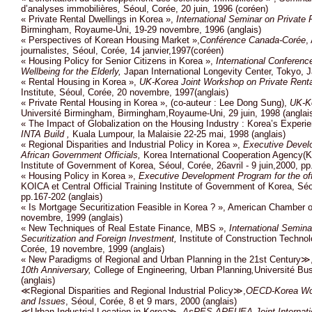
d’analyses immobilières
,
Séoul, Corée, 20 juin, 1996 (coréen)
« Private Rental Dwellings in Korea »,
International Seminar on Private 
Birmingham, Royaume-Uni, 19-29 novembre, 1996 (anglais)
« Perspectives of Korean Housing Market »,
Conférence Canada-Corée
,
journaliste
s,
Séoul, Corée, 14 janvier,1997(coréen)
« Housing Policy for Senior Citizens in Korea »,
International Conferenc
Wellbeing for the Elderly,
Japan International Longevity Center, Tokyo, J
« Rental Housing in Korea »,
UK-Korea Joint Workshop on Private Renta
Institute, Séoul, Corée, 20 novembre, 1997(anglais)
« Private Rental Housing in Korea », (co-auteur : Lee Dong Sung),
UK-Ko
Université Birmingham, Birmingham,Royaume-Uni, 29 juin, 1998 (anglai
« The Impact of Globalization on the Housing Industry : Korea’s Experi
INTA Build ,
Kuala Lumpour, la Malaisie 22-25 mai, 1998 (anglais)
« Regional Disparities and Industrial Policy in Korea »,
Executive Devel
African Government Officials,
Korea International Cooperation Agency(KO
Institute of Government of Korea, Séoul, Corée, 26avril - 9 juin,2000, pp
« Housing Policy in Korea »,
Executive Development Program for the of
KOICA et Central Official Training Institute of Government of Korea, Séou
pp.167-202 (anglais)
« Is Mortgage Securitization Feasible in Korea ? », American Chamber
novembre, 1999 (anglais)
« New Techniques of Real Estate Finance, MBS »,
International Semina
Securitization and Foreign Investment,
Institute of Construction Techno
Corée, 19 novembre, 1999 (anglais)
« New Paradigms of Regional and Urban Planning in the 21st Century≫
10th Anniversary,
College of Engineering, Urban Planning
,
Université Bu
(anglais)
≪Regional Disparities and Regional Industrial Policy≫,
OECD-Korea Work
and Issues
, Séoul, Corée, 8 et 9 mars, 2000 (anglais)
≪Urban Industrial Location in Korea≫,
AsRES-AREUEA Joint Internati