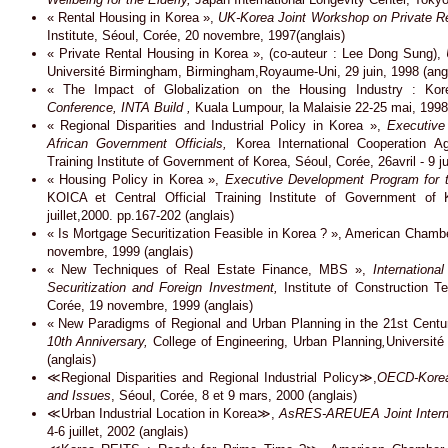
« Rental Housing in Korea »,
UK-Korea Joint Workshop on Private Re
Institute, Séoul, Corée, 20 novembre, 1997(anglais)
« Private Rental Housing in Korea », (co-auteur : Lee Dong Sung),
Université Birmingham, Birmingham,Royaume-Uni, 29 juin, 1998 (angl
« The Impact of Globalization on the Housing Industry : Ko
Conference, INTA Build ,
Kuala Lumpour, la Malaisie 22-25 mai, 1998 
« Regional Disparities and Industrial Policy in Korea »,
Executive
African Government Officials,
Korea International Cooperation Ag
Training Institute of Government of Korea, Séoul, Corée, 26avril - 9 j
« Housing Policy in Korea »,
Executive Development Program for t
KOICA et Central Official Training Institute of Government of 
juillet,2000. pp.167-202 (anglais)
« Is Mortgage Securitization Feasible in Korea ? », American Cham
novembre, 1999 (anglais)
« New Techniques of Real Estate Finance, MBS »,
Internationa
Securitization and Foreign Investment,
Institute of Construction T
Corée, 19 novembre, 1999 (anglais)
« New Paradigms of Regional and Urban Planning in the 21st Cent
10th Anniversary,
College of Engineering, Urban Planning
,
Universit
(anglais)
≪Regional Disparities and Regional Industrial Policy≫,
OECD-Korea 
and Issues
, Séoul, Corée, 8 et 9 mars, 2000 (anglais)
≪Urban Industrial Location in Korea≫,
AsRES-AREUEA Joint Interna
4-6 juillet, 2002 (anglais)