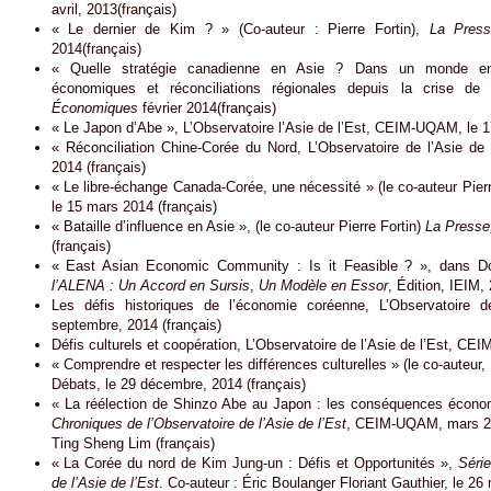
avril, 2013(français)
« Le dernier de Kim ? » (Co-auteur : Pierre Fortin),
La Pres
2014(français)
« Quelle stratégie canadienne en Asie ? Dans un monde en 
économiques et réconciliations régionales depuis la crise d
Économiques
février 2014(français)
« Le Japon d’Abe », L’Observatoire l’Asie de l’Est, CEIM-UQAM, le 17
« Réconciliation Chine-Corée du Nord, L’Observatoire de l’Asie de
2014 (français)
« Le libre-échange Canada-Corée, une nécessité » (le co-auteur Pier
le 15 mars 2014 (français)
« Bataille d’influence en Asie », (le co-auteur Pierre Fortin)
La Presse
(français)
« East Asian Economic Community : Is it Feasible ? », dans Dor
l’ALENA : Un Accord en Sursis
,
Un Modèle en Essor
, Édition, IEIM,
Les défis historiques de l’économie coréenne, L’Observatoire 
septembre, 2014 (français)
Défis culturels et coopération, L’Observatoire de l’Asie de l’Est, C
« Comprendre et respecter les différences culturelles » (le co-auteur, 
Débats, le 29 décembre, 2014 (français)
« La réélection de Shinzo Abe au Japon : les conséquences économ
Chroniques de l’Observatoire de l’Asie de l’Est
, CEIM-UQAM, mars 201
Ting Sheng Lim (français)
« La Corée du nord de Kim Jung-un : Défis et Opportunités »,
Série
de l’Asie de l’Est
. Co-auteur : Éric Boulanger Floriant Gauthier, le 26 