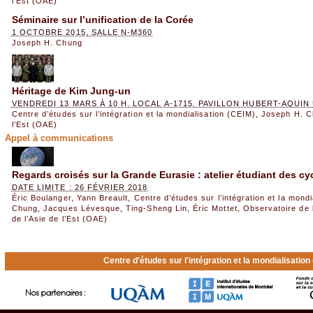
l’Est (OAE)
Séminaire sur l’unification de la Corée
1 OCTOBRE 2015, SALLE N-M360
Joseph H. Chung
Héritage de Kim Jung-un
VENDREDI 13 MARS À 10 H. LOCAL A-1715. PAVILLON HUBERT-AQUI
Centre d’études sur l’intégration et la mondialisation (CEIM)
,
Joseph H. 
l’Est (OAE)
Appel à communications
Regards croisés sur la Grande Eurasie : atelier étudiant des cy
DATE LIMITE : 26 FÉVRIER 2018
Éric Boulanger
,
Yann Breault
,
Centre d’études sur l’intégration et la mond
Chung
,
Jacques Lévesque
,
Ting-Sheng Lin
,
Éric Mottet
,
Observatoire de 
de l’Asie de l’Est (OAE)
Centre d'études sur l'intégration et la mondialisatio