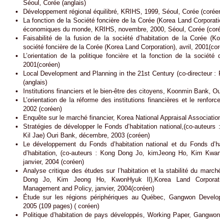
Séoul, Corée (anglais)
Développement régional équilibré, KRIHS, 1999, Séoul, Corée (corée
La fonction de la Société foncière de la Corée (Korea Land Corporat
économiques du monde, KRIHS, novembre, 2000, Séoul, Corée (cor
Faisabilité de la fusion de la société d’habitation de la Corée (K
société foncière de la Corée (Korea Land Corporation), avril, 2001(co
L’orientation de la politique foncière et la fonction de la société
2001(coréen)
Local Development and Planning in the 21st Century (co-directeur
(anglais)
Institutions financiers et le bien-être des citoyens, Koonmin Bank, O
L’orientation de la réforme des institutions financières et le renf
2002 (coréen)
Enquête sur le marché financier, Korea National Appraisal Associatio
Stratégies de développer le Fonds d’habitation national,(co-auteur
Kil Jae) Ouri Bank, décembre, 2003 (coréen)
Le développement du Fonds d’habitation national et du Fonds d’hab
d’habitation, (co-auteurs : Kong Dong Jo, kimJeong Ho, Kim Kwa
janvier, 2004 (coréen)
Analyse critique des études sur l’habitation et la stabilité du mar
Dong Jo, Kim Jeong Ho, KwonHyuk Il),Korea Land Corporatio
Management and Policy, janvier, 2004(coréen)
Étude sur les régions périphériques au Québec, Gangwon Develop
2005 (109 pages) ( coréen)
Politique d’habitation de pays développés, Working Paper, Gangwon