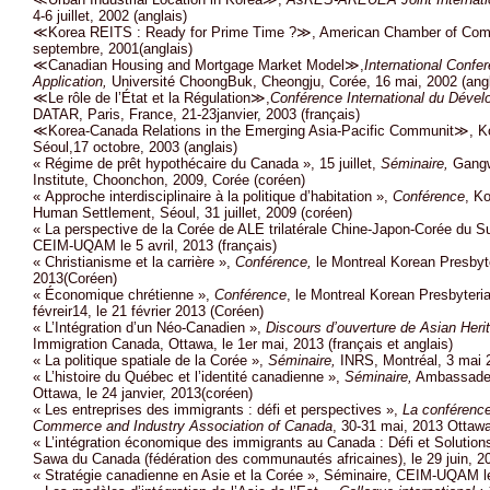
4-6 juillet, 2002 (anglais)
≪Korea REITS : Ready for Prime Time ?≫, American Chamber of Comm
septembre, 2001(anglais)
≪Canadian Housing and Mortgage Market Model≫,
International Conf
Application,
Université ChoongBuk, Cheongju, Corée, 16 mai, 2002 (angl
≪Le rôle de l’État et la Régulation≫,
Conférence International du Dévelo
DATAR, Paris, France, 21-23janvier, 2003 (français)
≪Korea-Canada Relations in the Emerging Asia-Pacific Communit≫, Ko
Séoul,17 octobre, 2003 (anglais)
« Régime de prêt hypothécaire du Canada », 15 juillet,
Séminaire,
Gangw
Institute, Choonchon, 2009, Corée (coréen)
« Approche interdisciplinaire à la politique d’habitation »,
Conférence
, Ko
Human Settlement, Séoul, 31 juillet, 2009 (coréen)
« La perspective de la Corée de ALE trilatérale Chine-Japon-Corée du S
CEIM-UQAM le 5 avril, 2013 (français)
« Christianisme et la carrière »,
Conférence,
le Montreal Korean Presbyt
2013(Coréen)
« Économique chrétienne »,
Conférence
, le Montreal Korean Presbyteria
févreir14, le 21 février 2013 (Coréen)
« L’Intégration d’un Néo-Canadien »,
Discours d’ouverture de Asian Her
Immigration Canada, Ottawa, le 1er mai, 2013 (français et anglais)
« La politique spatiale de la Corée »,
Séminaire,
INRS, Montréal, 3 mai 2
« L’histoire du Québec et l’identité canadienne »,
Séminaire,
Ambassade d
Ottawa, le 24 janvier, 2013(coréen)
« Les entreprises des immigrants : défi et perspectives »,
La conférence
Commerce and Industry Association of Canada
, 30-31 mai, 2013 Ottawa
« L’intégration économique des immigrants au Canada : Défi et Solution
Sawa du Canada (fédération des communautés africaines), le 29 juin, 20
« Stratégie canadienne en Asie et la Corée », Séminaire, CEIM-UQAM l