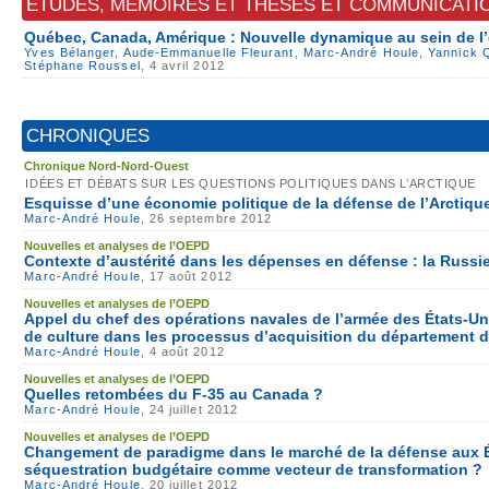
ÉTUDES, MÉMOIRES ET THÈSES ET COMMUNICATI
Québec, Canada, Amérique : Nouvelle dynamique au sein de l
Yves Bélanger
,
Aude-Emmanuelle Fleurant
,
Marc-André Houle
,
Yannick 
Stéphane Roussel
, 4 avril 2012
CHRONIQUES
Chronique Nord-Nord-Ouest
IDÉES ET DÉBATS SUR LES QUESTIONS POLITIQUES DANS L’ARCTIQUE
Esquisse d’une économie politique de la défense de l’Arctiqu
Marc-André Houle
, 26 septembre 2012
Nouvelles et analyses de l’OEPD
Contexte d’austérité dans les dépenses en défense : la Russie 
Marc-André Houle
, 17 août 2012
Nouvelles et analyses de l’OEPD
Appel du chef des opérations navales de l’armée des États-U
de culture dans les processus d’acquisition du département d
Marc-André Houle
, 4 août 2012
Nouvelles et analyses de l’OEPD
Quelles retombées du F-35 au Canada ?
Marc-André Houle
, 24 juillet 2012
Nouvelles et analyses de l’OEPD
Changement de paradigme dans le marché de la défense aux Ét
séquestration budgétaire comme vecteur de transformation ?
Marc-André Houle
, 20 juillet 2012