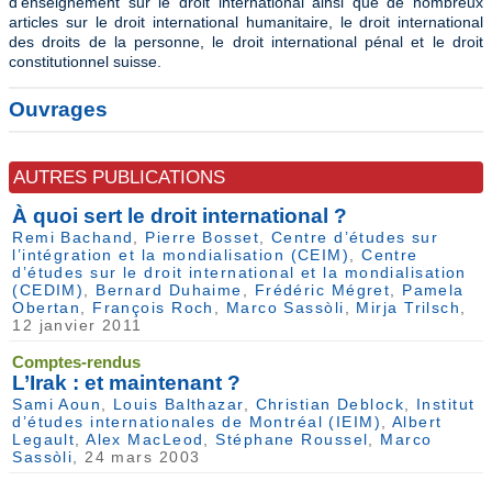
d’enseignement sur le droit international ainsi que de nombreux
articles sur le droit international humanitaire, le droit international
des droits de la personne, le droit international pénal et le droit
constitutionnel suisse.
Ouvrages
AUTRES PUBLICATIONS
À quoi sert le droit international ?
Remi Bachand
,
Pierre Bosset
,
Centre d’études sur
l’intégration et la mondialisation (CEIM)
,
Centre
d’études sur le droit international et la mondialisation
(CEDIM)
,
Bernard Duhaime
,
Frédéric Mégret
,
Pamela
Obertan
,
François Roch
,
Marco Sassòli
,
Mirja Trilsch
,
12 janvier 2011
Comptes-rendus
L’Irak : et maintenant ?
Sami Aoun
,
Louis Balthazar
,
Christian Deblock
,
Institut
d’études internationales de Montréal (IEIM)
,
Albert
Legault
,
Alex MacLeod
,
Stéphane Roussel
,
Marco
Sassòli
, 24 mars 2003