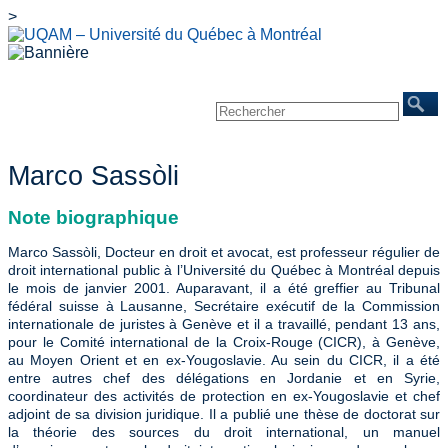
>
Accueil
À propos
Chercheurs
Publications
Événements
Mines/Santé
REINVENTERRA
Nous joindre
Marco Sassòli
Note biographique
Marco Sassòli, Docteur en droit et avocat, est professeur régulier de
droit international public à l’Université du Québec à Montréal depuis
le mois de janvier 2001. Auparavant, il a été greffier au Tribunal
fédéral suisse à Lausanne, Secrétaire exécutif de la Commission
internationale de juristes à Genève et il a travaillé, pendant 13 ans,
pour le Comité international de la Croix-Rouge (CICR), à Genève,
au Moyen Orient et en ex-Yougoslavie. Au sein du CICR, il a été
entre autres chef des délégations en Jordanie et en Syrie,
coordinateur des activités de protection en ex-Yougoslavie et chef
adjoint de sa division juridique. Il a publié une thèse de doctorat sur
la théorie des sources du droit international, un manuel