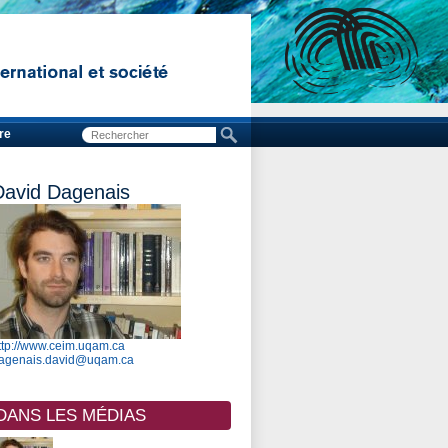
re
David Dagenais
ttp://www.ceim.uqam.ca
agenais.david@uqam.ca
DANS LES MÉDIAS