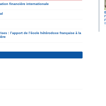
tion financière internationale
E
al
D
ises : l’apport de l’école hétérodoxe française à la
ière