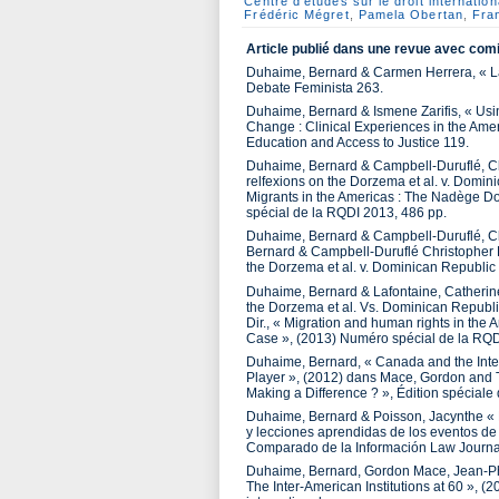
Centre d’études sur le droit internatio
Frédéric Mégret
,
Pamela Obertan
,
Fra
Article publié dans une revue avec comi
Duhaime, Bernard & Carmen Herrera, « La
Debate Feminista 263.
Duhaime, Bernard & Ismene Zarifis, « Usin
Change : Clinical Experiences in the Ameri
Education and Access to Justice 119.
Duhaime, Bernard & Campbell-Duruflé, Chri
relfexions on the Dorzema et al. v. Domi
Migrants in the Americas : The Nadège D
spécial de la RQDI 2013, 486 pp.
Duhaime, Bernard & Campbell-Duruflé, Chri
Bernard & Campbell-Duruflé Christopher Di
the Dorzema et al. v. Dominican Republic
Duhaime, Bernard & Lafontaine, Catherine,
the Dorzema et al. Vs. Dominican Republ
Dir., « Migration and human rights in the 
Case », (2013) Numéro spécial de la RQD
Duhaime, Bernard, « Canada and the Inte
Player », (2012) dans Mace, Gordon and T
Making a Difference ? », Édition spéciale d
Duhaime, Bernard & Poisson, Jacynthe « P
y lecciones aprendidas de los eventos de
Comparado de la Información Law Journal
Duhaime, Bernard, Gordon Mace, Jean-Phil
The Inter-American Institutions at 60 », 