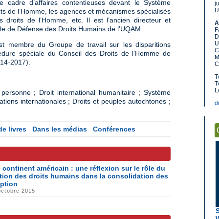
e cadre d’affaires contentieuses devant le Système
j
U
oits de l’Homme, les agences et mécanismes spécialisés
droits de l’Homme, etc. Il est l’ancien directeur et
A
nale de Défense des Droits Humains de l’UQAM.
F
D
U
t membre du Groupe de travail sur les disparitions
C
cédure spéciale du Conseil des Droits de l’Homme de
M
014-2017).
C
T
T
L
a personne ; Droit international humanitaire ; Système
tions internationales ; Droits et peuples autochtones ;
d
de livres
Dans les médias
Conférences
 continent américain : une réflexion sur le rôle du
tion des droits humains dans la consolidation des
uption
octobre 2015