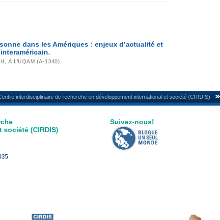
rsonne dans les Amériques : enjeux d’actualité et
interaméricain.
H, À L’UQAM (A-1340)
Centre interdisciplinaire de recherche en développement international et société (CIRDIS)
rche
Suivez-nous!
 société (CIRDIS)
3335