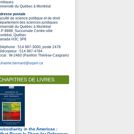
uridiques
niversité du Québec à Montréal
dresse postale
aculté de science politique et de droit
épartement des sciences juridiques
niversité du Québec à Montréal
.P. 8888, Succursale Centre-ville
ontréal, Québec
anada H3C 3P8
éléphone : 514 987-3000, poste 2478
élécopieur : 514 987-4784
ocal : W-2460 (Pavillon Thérèse-Casgrain)
uhaime.bernard@uqam.ca
CHAPITRES DE LIVRES
Subsidiarity in the Americas :
What Room Is There for Deference