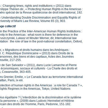
 Changing times, rights and institutions » (2011) dans
ippe Thérien dir., « Protecting Human Rights in the Americas :
méro spécial de la Revue québécoise de droit international, 192.
 Understanding Double Discrimination and Equality Rights of
versity of Miami Law Review, Volume 65 (3), 903.
ge collectif
 the Practice of the Inter-American Human Rights Institutions :
ity in the Americas : what room is there for deference in the
uszczynski, Lukasz et Wouter Werner, dir, International law
tion : the role of law in the post-national constellation, Oxford,
, « Migrations et droits humains dans les Amériques :
 al. C. République Dominicaine » (2013) dans Droits de la
personnes, des biens et des capitaux, Actes des Journées
sville, 217-255.
e de San Salvador » (2011), dans Lucie Lamarche et Pierre
s économiques, sociaux et culturels - La Charte des droits et
s, Cowansville, 363-405.
s Grenier, Emilie, « Le Canada face au terrorisme international
tan, Paris, ix-xiii.
tection of human rights in the Americas : a role for Canada ? »,
ights Regimes in the Americas, Tokyo, United Nations
 égalitaire ? L’interdiction de la discrimination et le système
de la personne », (2009) dans Ludovic Hennebel et Hélène
éricain des droits de l’homme, Paris, Pedonne, 151-182.