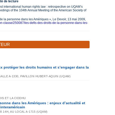
té de lecture
d international human rights law : retrospective on UQAM’s
dings of the 104th Annual Meeting of the American Society of
 de la personne dans les Amériques », Le Devoir, 13 mai 2009,
on-classe/250087/les-defis-des-droits-de-la-personne-dans-les-
TEUR
x protéger les droits humains et s’engager dans la
, SALLE A-1330, PAVILLON HUBERT-AQUIN (UQAM)
IS ET LA CIDDHU
rsonne dans les Amériques : enjeux d’actualité et
interaméricain
À 14H, AU LOCAL A-1715 (UQAM)