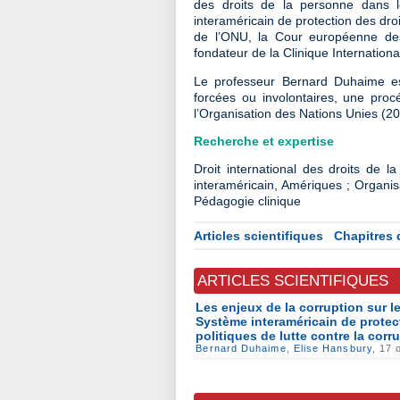
des droits de la personne dans l
interaméricain de protection des dr
de l’ONU, la Cour européenne des 
fondateur de la Clinique Internatio
Le professeur Bernard Duhaime es
forcées ou involontaires, une pro
l’Organisation des Nations Unies (2
Recherche et expertise
Droit international des droits de l
interaméricain, Amériques ; Organisa
Pédagogie clinique
Articles scientifiques
Chapitres 
ARTICLES SCIENTIFIQUES
Les enjeux de la corruption sur le
Système interaméricain de protec
politiques de lutte contre la corr
Bernard Duhaime
,
Elise Hansbury
, 17 