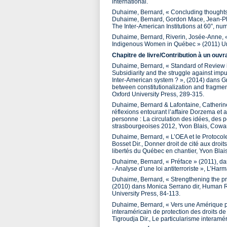
international.
Duhaime, Bernard, « Concluding thoughts :
Duhaime, Bernard, Gordon Mace, Jean-Phil
The Inter-American Institutions at 60”, nu
Duhaime, Bernard, Riverin, Josée-Anne, «
Indigenous Women in Québec » (2011) Uni
Chapitre de livre/Contribution à un ouvra
Duhaime, Bernard, « Standard of Review in
Subsidiarity and the struggle against impun
Inter-American system ? », (2014) dans Gr
between constitutionalization and fragmenta
Oxford University Press, 289-315.
Duhaime, Bernard & Lafontaine, Catherine
réflexions entourant l’affaire Dorzema et
personne : La circulation des idées, des 
strasbourgeoises 2012, Yvon Blais, Cowan
Duhaime, Bernard, « L’OEA et le Protocol
Bosset Dir., Donner droit de cité aux droit
libertés du Québec en chantier, Yvon Blai
Duhaime, Bernard, « Préface » (2011), dan
- Analyse d’une loi antiterroriste », L’Harmat
Duhaime, Bernard, « Strengthening the pro
(2010) dans Monica Serrano dir, Human R
University Press, 84-113.
Duhaime, Bernard, « Vers une Amérique plus
interaméricain de protection des droits 
Tigroudja Dir., Le particularisme interam