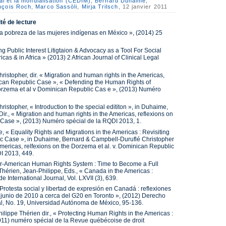
nal et la mondialisation (CEDIM)
,
Bernard Duhaime
,
nçois Roch
,
Marco Sassòli
,
Mirja Trilsch
, 12 janvier 2011
té de lecture
 pobreza de las mujeres indígenas en México », (2014) 25
g Public Interest Litigtaion & Advocacy as a Tool For Social
cas & in Africa » (2013) 2 African Journal of Clinical Legal
stopher, dir. « Migration and human rights in the Americas,
nican Republic Case », « Defending the Human Rights of
orzema et al v Dominican Republic Cas e », (2013) Numéro
stopher, « Introduction to the special edititon », in Duhaime,
r., « Migration and human rights in the Americas, reflexions on
 Case », (2013) Numéro spécial de la RQDI 2013, 1.
 « Equality Rights and Migrations in the Americas : Revisiting
ic Case », in Duhaime, Bernard & Campbell-Duruflé Christopher
Americas, relfexions on the Dorzema et al. v. Dominican Republic
I 2013, 449.
r-American Human Rights System : Time to Become a Full
hérien, Jean-Philippe, Eds., « Canada in the Americas :
e International Journal, Vol. LXVII (3), 639.
rotesta social y libertad de expresión en Canadá : reflexiones
 junio de 2010 a cerca del G20 en Toronto », (2012) Derecho
, No. 19, Universidad Autónoma de México, 95-136.
ippe Thérien dir., « Protecting Human Rights in the Americas :
(2011) numéro spécial de la Revue québécoise de droit