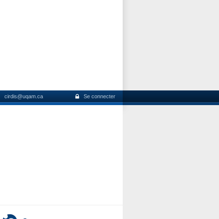
cirdis@uqam.ca
Se connecter