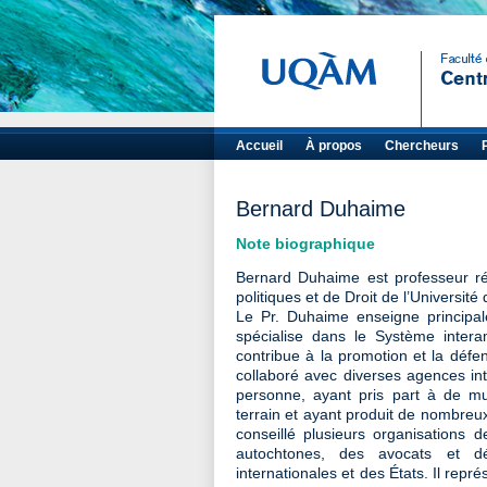
Accueil
À propos
Chercheurs
Bernard Duhaime
Note biographique
Bernard Duhaime est professeur rég
politiques et de Droit de l’Univers
Le Pr. Duhaime enseigne principale
spécialise dans le Système intera
contribue à la promotion et la défe
collaboré avec diverses agences int
personne, ayant pris part à de mul
terrain et ayant produit de nombreux
conseillé plusieurs organisations
autochtones, des avocats et dé
internationales et des États. Il rep