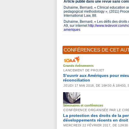
Article publié dans une revue sans comi
Duhaime, Bernard, « Clinical education an
pedagogical methodology », (2011) Procee
International Law, 88.
Duhaime, Bernard, « Les défis des droits
A9, sur internet
http://www.ledevoir.com/n
ameriques
CONFÉRENCES DE CET AU
Grands événements
LANCEMENT DE PROJET
S’ouvrir aux Amériques pour mieu
réconciliation
JEUDI 17 MAI 2018, DE 16H30 À 18H30
Séminaires et conférences
CONFÉRENCE ORGANISÉE PAR LE CIRD
La protection des droits de la pe
développements récents en droit 
MERCREDI 22 FÉVRIER 2017, DE 12H30 