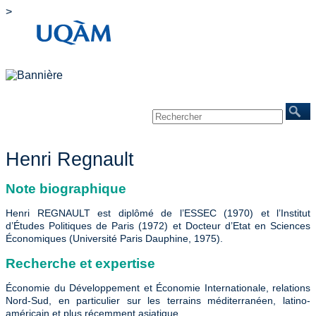
>
Accueil
À propos
Chercheurs
Publications
Événements
Mines/Santé
REINVENTERRA
Nous joindre
Henri Regnault
Note biographique
Henri REGNAULT est diplômé de l’ESSEC (1970) et l’Institut
d’Études Politiques de Paris (1972) et Docteur d’Etat en Sciences
Économiques (Université Paris Dauphine, 1975).
Recherche et expertise
Économie du Développement et Économie Internationale, relations
Nord-Sud, en particulier sur les terrains méditerranéen, latino-
américain et plus récemment asiatique.