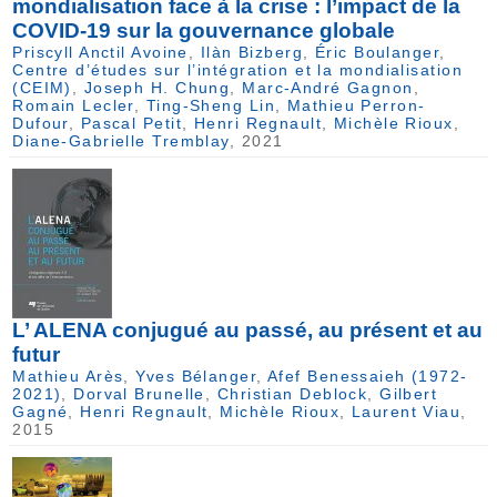
mondialisation face à la crise : l’impact de la
COVID-19 sur la gouvernance globale
Priscyll Anctil Avoine
,
Ilàn Bizberg
,
Éric Boulanger
,
Centre d’études sur l’intégration et la mondialisation
(CEIM)
,
Joseph H. Chung
,
Marc-André Gagnon
,
Romain Lecler
,
Ting-Sheng Lin
,
Mathieu Perron-
Dufour
,
Pascal Petit
,
Henri Regnault
,
Michèle Rioux
,
Diane-Gabrielle Tremblay
, 2021
L’ ALENA conjugué au passé, au présent et au
futur
Mathieu Arès
,
Yves Bélanger
,
Afef Benessaieh (1972-
2021)
,
Dorval Brunelle
,
Christian Deblock
,
Gilbert
Gagné
,
Henri Regnault
,
Michèle Rioux
,
Laurent Viau
,
2015