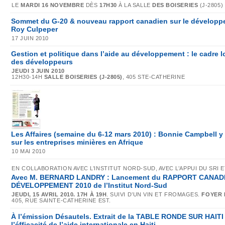
LE
MARDI 16 NOVEMBRE
DÈS
17H30
À LA SALLE
DES BOISERIES
(J-2805)
Sommet du G-20 & nouveau rapport canadien sur le développ
Roy Culpeper
17 JUIN 2010
Gestion et politique dans l’aide au développement : le cadre lo
des développeurs
JEUDI 3 JUIN 2010
12H30-14H
SALLE BOISERIES (J-2805)
, 405 STE-CATHERINE
Les Affaires (semaine du 6-12 mars 2010) : Bonnie Campbell 
sur les entreprises minières en Afrique
10 MAI 2010
EN COLLABORATION AVEC L’INSTITUT NORD-SUD, AVEC L’APPUI DU SRI ET
Avec M. BERNARD LANDRY : Lancement du RAPPORT CANAD
DÉVELOPPEMENT 2010 de l’Institut Nord-Sud
JEUDI, 15 AVRIL 2010. 17H À 19H
. SUIVI D’UN VIN ET FROMAGES.
FOYER 
405, RUE SAINTE-CATHERINE EST.
À l’émission Désautels. Extrait de la TABLE RONDE SUR HAIT
l’éfficacité de l’aide internationale en Haiti.