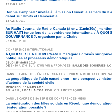
13 AVRIL 2010
Bonnie Campbell : invitée à l’émission Ouvert le samedi du 3 av
débat sur Droits et Démocratie
13 AVRIL 2010
Au Radio-Journal de Radio-Canada (à env. 11min30s), menti
SUR HAITI tenue lors de la conférence internationale À QUOI
GOUVERNANCE ?, organisée par la Chaire
27 MARS 2010
CONFÉRENCE INTERNATIONALE
À QUOI SERT LA GOUVERNANCE ? Regards croisés sur gouve
politiques et processus démocratiques
JEUDI 25 MARS 2010
DE 8H30 À 17H, SUIVI D’UN VIN & FROMAGES.
SALLE DES BOISERIES, LO
DANS LE CADRE DU SÉMINAIRE SUR LES FONDEMENTS DE LA COOPÉRA
La géopolitique de l’aide canadienne – une perspective histori
d’acteurs de la société civile
MERCREDI, 10 MARS 2010.
18H À 21H,
LOCAL A-3316.
PAVILLON HUBERT-AQUIN
DANS LE CADRE DE SA SÉRIE DE CONFÉRENCES-MIDIS
La réintégration des filles soldats en République démocratiq
réintégration possible ?
JEUDI 25 FÉVRIER 2010
.DE 12H30 À 14H.
LOCAL A-1715