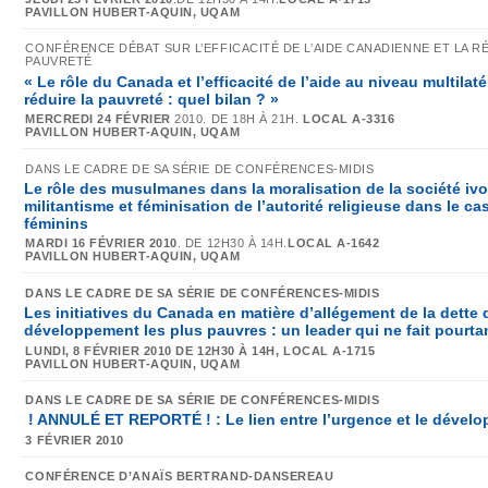
PAVILLON HUBERT-AQUIN, UQAM
CONFÉRENCE DÉBAT SUR L’EFFICACITÉ DE L’AIDE CANADIENNE ET LA R
PAUVRETÉ
« Le rôle du Canada et l’efficacité de l’aide au niveau multilat
réduire la pauvreté : quel bilan ? »
MERCREDI 24 FÉVRIER
2010. DE 18H À 21H.
LOCAL A-3316
PAVILLON HUBERT-AQUIN, UQAM
DANS LE CADRE DE SA SÉRIE DE CONFÉRENCES-MIDIS
Le rôle des musulmanes dans la moralisation de la société ivoi
militantisme et féminisation de l’autorité religieuse dans le c
féminins
MARDI 16 FÉVRIER 2010
. DE 12H30 À 14H.
LOCAL A-1642
PAVILLON HUBERT-AQUIN, UQAM
DANS LE CADRE DE SA SÉRIE DE CONFÉRENCES-MIDIS
Les initiatives du Canada en matière d’allégement de la dette
développement les plus pauvres : un leader qui ne fait pourta
LUNDI, 8 FÉVRIER 2010
DE 12H30 À 14H,
LOCAL A-1715
PAVILLON HUBERT-AQUIN, UQAM
DANS LE CADRE DE SA SÉRIE DE CONFÉRENCES-MIDIS
! ANNULÉ ET REPORTÉ ! : Le lien entre l’urgence et le déve
3 FÉVRIER 2010
CONFÉRENCE D’ANAÏS BERTRAND-DANSEREAU