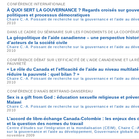
CONFÉRENCE INTERNATIONALE
À QUOI SERT LA GOUVERNANCE ? Regards croisés sur gouve
politiques et processus démocratiques
Chaire C.-A. Poissant de recherche sur la gouvernance et l’aide au dé
2010
DANS LE CADRE DU SÉMINAIRE SUR LES FONDEMENTS DE LA COOPÉRA
La géopolitique de l’aide canadienne – une perspective histori
d’acteurs de la société civile
Chaire C.-A. Poissant de recherche sur la gouvernance et l’aide au dé
2010
CONFÉRENCE DÉBAT SUR L’EFFICACITÉ DE L’AIDE CANADIENNE ET LA R
PAUVRETÉ
« Le rôle du Canada et l’efficacité de l’aide au niveau multilat
réduire la pauvreté : quel bilan ? »
Chaire C.-A. Poissant de recherche sur la gouvernance et l’aide au dé
2010
CONFÉRENCE D’ANAÏS BERTRAND-DANSEREAU
Sex is a gift from God : éducation sexuelle religieuse et prév
Malawi
Chaire C.-A. Poissant de recherche sur la gouvernance et l’aide au dé
2010
L’accord de libre-échange Canada-Colombie : les enjeux des d
et la question des normes du travail
Centre d’études sur l’intégration et la mondialisation (CEIM)
,
Chaire C.-
sur la gouvernance et l’aide au développement
,
Gouvernance globale du
novembre 2009