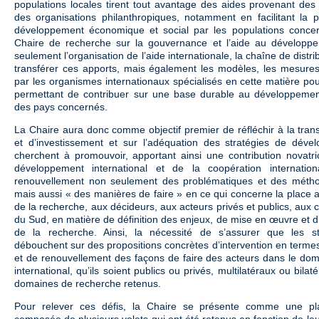
populations locales tirent tout avantage des aides provenant des
des organisations philanthropiques, notamment en facilitant la 
développement économique et social par les populations concer
Chaire de recherche sur la gouvernance et l’aide au développ
seulement l’organisation de l’aide internationale, la chaîne de distrib
transférer ces apports, mais également les modèles, les mesure
par les organismes internationaux spécialisés en cette matière pour
permettant de contribuer sur une base durable au développemen
des pays concernés.
La Chaire aura donc comme objectif premier de réfléchir à la tran
et d’investissement et sur l’adéquation des stratégies de dév
cherchent à promouvoir, apportant ainsi une contribution novat
développement international et de la coopération internatio
renouvellement non seulement des problématiques et des métho
mais aussi « des manières de faire » en ce qui concerne la place a
de la recherche, aux décideurs, aux acteurs privés et publics, aux 
du Sud, en matière de définition des enjeux, de mise en œuvre et d’
de la recherche. Ainsi, la nécessité de s’assurer que les s
débouchent sur des propositions concrètes d’intervention en termes
et de renouvellement des façons de faire des acteurs dans le d
international, qu’ils soient publics ou privés, multilatéraux ou bil
domaines de recherche retenus.
Pour relever ces défis, la Chaire se présente comme une pl
composée de plusieurs volets qui ont été retenus en fonction de leu