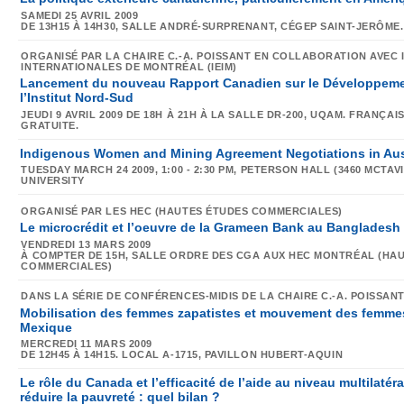
SAMEDI 25 AVRIL 2009
DE 13H15 À 14H30,
SALLE ANDRÉ-SURPRENANT
, CÉGEP SAINT-JERÔME.
ORGANISÉ PAR LA CHAIRE C.-A. POISSANT EN COLLABORATION AVEC 
INTERNATIONALES DE MONTRÉAL (IEIM)
Lancement du nouveau Rapport Canadien sur le Développemen
l’Institut Nord-Sud
JEUDI 9 AVRIL 2009
DE 18H À 21H
À LA SALLE DR-200
, UQAM.
FRANÇAIS
GRATUITE.
Indigenous Women and Mining Agreement Negotiations in Aus
TUESDAY MARCH 24 2009
, 1:00 - 2:30 PM,
PETERSON HALL
(3460 MCTAV
UNIVERSITY
ORGANISÉ PAR LES HEC (HAUTES ÉTUDES COMMERCIALES)
Le microcrédit et l’oeuvre de la Grameen Bank au Bangladesh
VENDREDI 13 MARS 2009
À COMPTER DE 15H
, SALLE ORDRE DES CGA AUX HEC MONTRÉAL (HA
COMMERCIALES)
DANS LA SÉRIE DE CONFÉRENCES-MIDIS DE LA CHAIRE C.-A. POISSAN
Mobilisation des femmes zapatistes et mouvement des femme
Mexique
MERCREDI 11 MARS 2009
DE 12H45 À 14H15.
LOCAL A-1715
, PAVILLON HUBERT-AQUIN
Le rôle du Canada et l’efficacité de l’aide au niveau multilatér
réduire la pauvreté : quel bilan ?