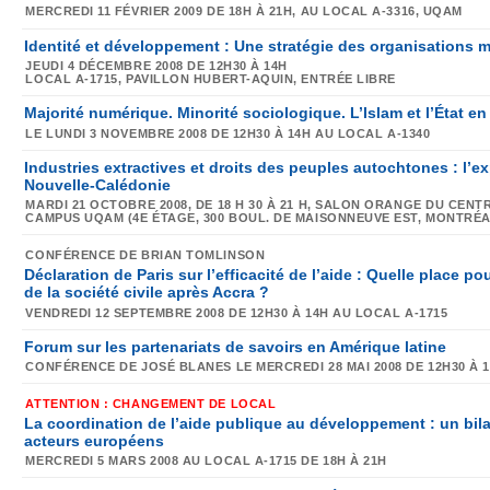
MERCREDI 11 FÉVRIER 2009
DE 18H À 21H,
AU LOCAL A-3316
, UQAM
Identité et développement : Une stratégie des organisations
JEUDI 4 DÉCEMBRE 2008
DE 12H30 À 14H
LOCAL A-1715
, PAVILLON HUBERT-AQUIN, ENTRÉE LIBRE
Majorité numérique. Minorité sociologique. L’Islam et l’État en
LE
LUNDI 3 NOVEMBRE
2008 DE
12H30 À 14H
AU
LOCAL A-1340
Industries extractives et droits des peuples autochtones : l’e
Nouvelle-Calédonie
MARDI 21 OCTOBRE 2008
, DE 18 H 30 À 21 H,
SALON ORANGE DU CENTR
CAMPUS UQAM (4E ÉTAGE, 300 BOUL. DE MAISONNEUVE EST, MONTRÉ
CONFÉRENCE DE
BRIAN TOMLINSON
Déclaration de Paris sur l’efficacité de l’aide : Quelle place p
de la société civile après Accra ?
VENDREDI 12 SEPTEMBRE 2008
DE 12H30 À 14H
AU LOCAL A-1715
Forum sur les partenariats de savoirs en Amérique latine
CONFÉRENCE DE JOSÉ BLANES LE
MERCREDI 28 MAI
2008 DE
12H30 À 
ATTENTION : CHANGEMENT DE LOCAL
La coordination de l’aide publique au développement : un bil
acteurs européens
MERCREDI 5 MARS
2008 AU LOCAL
A-1715
DE
18H À 21H