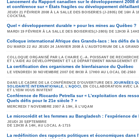
Lancement du Rapport canadien sur le développement 2008 de
et conférence sur « États fragiles ou développement défaillant
JEUDI 21 FÉVRIER
2008 À LA
SALLE DES BOISERIES (J-2805)
DE
16H À 
COCKTAIL
Quel « développement durable » pour les mines au Québec ?
MARDI 19 FÉVRIER
À LA
SALLE DES BOISERIES(J-2805)
DE
12H30 À 14H
Colloque international Afrique des Grands-lacs : les défis de la
DU
MARDI 22 AU JEUDI 24
JANVIER 2008 À L’AUDITORIUM DE LA GRAN
COLLOQUE ORGANISÉ PAR LA CHAIRE C.-A. POISSANT DE RECHERCH
ET L’AIDE AU DÉVELOPPEMENT ET LE DÉPARTEMENT MANAGEMENT E
La certification des organismes de bienfaisance du Québec
LE
VENDREDI 30 NOVEMBRE
2007 DE
8H30 À 17H00
AU LOCAL
DE-2560
DANS LE CADRE DE LA CONFÉRENCE D’OUVERTURE DES
JOURNÉES QU
SOLIDARITÉ INTERNATIONALE
, L’
AQOCI
, EN COLLABORATION AVEC L
ET L’IEIM VOUS INVITENT
Conférence de Riccardo Petrella sur « L’exploitation des resso
Quels défis pour le 21e siècle ? »
MERCREDI 7 NOVEMBRE 2007
À 19H,
À L’UQAM
Le microcrédit et les femmes au Bangladesh : l’expérience d
JEUDI 20 SEPTEMBRE
DE 12H30 À 14H,
AU LOCAL A-1715
La redéfinition des rapports politiques et économiques dans l