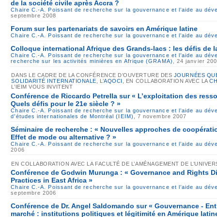
de la société civile après Accra ?
Chaire C.-A. Poissant de recherche sur la gouvernance et l’aide au dé
septembre 2008
Forum sur les partenariats de savoirs en Amérique latine
Chaire C.-A. Poissant de recherche sur la gouvernance et l’aide au dé
Colloque international Afrique des Grands-lacs : les défis de la
Chaire C.-A. Poissant de recherche sur la gouvernance et l’aide au dé
recherche sur les activités minières en Afrique (GRAMA)
, 24 janvier 20
DANS LE CADRE DE LA CONFÉRENCE D’OUVERTURE DES
JOURNÉES QUÉ
SOLIDARITÉ INTERNATIONALE
, L’
AQOCI
, EN COLLABORATION AVEC LA
CH
L’IEIM VOUS INVITENT
Conférence de Riccardo Petrella sur « L’exploitation des resso
Quels défis pour le 21e siècle ? »
Chaire C.-A. Poissant de recherche sur la gouvernance et l’aide au dé
d’études internationales de Montréal (IEIM)
, 7 novembre 2007
Séminaire de recherche : « Nouvelles approches de coopérati
Effet de mode ou alternative ? »
Chaire C.-A. Poissant de recherche sur la gouvernance et l’aide au dé
2006
EN COLLABORATION AVEC LA FACULTÉ DE L’AMÉNAGEMENT DE L’UNIVE
Conférence de Godwin Murunga : « Governance and Rights D
Practices in East Africa »
Chaire C.-A. Poissant de recherche sur la gouvernance et l’aide au dé
septembre 2006
Conférence de Dr. Angel Saldomando sur « Gouvernance - Entre
marché : institutions politiques et légitimité en Amérique latin