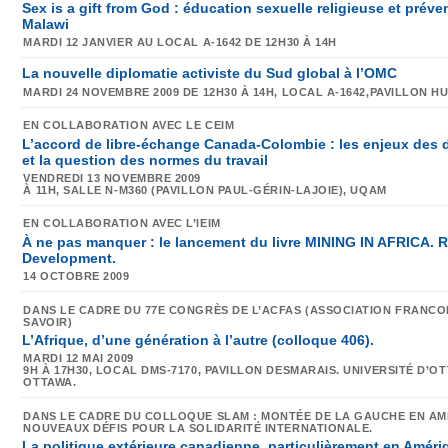
Sex is a gift from God : éducation sexuelle religieuse et prév
Malawi
MARDI 12 JANVIER
AU LOCAL
A-1642
DE
12H30 À 14H
La nouvelle diplomatie activiste du Sud global à l’OMC
MARDI 24 NOVEMBRE 2009
DE 12H30 À 14H,
LOCAL A-1642
,PAVILLON H
EN COLLABORATION AVEC LE CEIM
L’accord de libre-échange Canada-Colombie : les enjeux des d
et la question des normes du travail
VENDREDI 13 NOVEMBRE 2009
À 11H,
SALLE N-M360
(PAVILLON PAUL-GÉRIN-LAJOIE), UQAM
EN COLLABORATION AVEC L’IEIM
À ne pas manquer : le lancement du livre MINING IN AFRICA. 
Development.
14 OCTOBRE 2009
DANS LE CADRE DU 77E CONGRÈS DE L’ACFAS (ASSOCIATION FRANC
SAVOIR)
L’Afrique, d’une génération à l’autre (colloque 406).
MARDI 12 MAI 2009
9H À 17H30,
LOCAL DMS-7170, PAVILLON DESMARAIS
. UNIVERSITÉ D’O
OTTAWA
.
DANS LE CADRE DU COLLOQUE SLAM : MONTÉE DE LA GAUCHE EN AMÉ
NOUVEAUX DÉFIS POUR LA SOLIDARITÉ INTERNATIONALE.
La politique extérieure canadienne, particulièrement en Améri