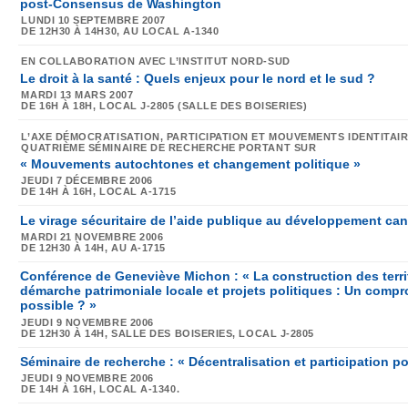
post-Consensus de Washington
LUNDI 10 SEPTEMBRE 2007
DE 12H30 À 14H30,
AU LOCAL A-1340
EN COLLABORATION AVEC L’INSTITUT NORD-SUD
Le droit à la santé : Quels enjeux pour le nord et le sud ?
MARDI 13 MARS 2007
DE 16H À 18H,
LOCAL J-2805 (SALLE DES BOISERIES)
L’AXE DÉMOCRATISATION, PARTICIPATION ET MOUVEMENTS IDENTITAIR
QUATRIÈME SÉMINAIRE DE RECHERCHE PORTANT SUR
« Mouvements autochtones et changement politique »
JEUDI 7 DÉCEMBRE 2006
DE 14H À 16H,
LOCAL A-1715
Le virage sécuritaire de l’aide publique au développement ca
MARDI 21 NOVEMBRE 2006
DE 12H30 À 14H,
AU A-1715
Conférence de Geneviève Michon : « La construction des territ
démarche patrimoniale locale et projets politiques : Un compro
possible ? »
JEUDI 9 NOVEMBRE 2006
DE 12H30 À 14H,
SALLE DES BOISERIES, LOCAL J-2805
Séminaire de recherche : « Décentralisation et participation po
JEUDI 9 NOVEMBRE 2006
DE 14H À 16H,
LOCAL A-1340.