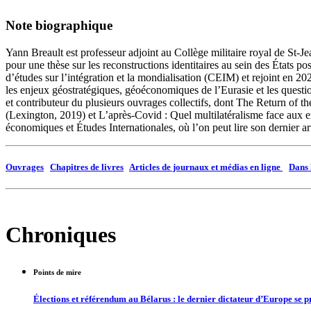
Note biographique
Yann Breault est professeur adjoint au Collège militaire royal de St-J
pour une thèse sur les reconstructions identitaires au sein des États
d’études sur l’intégration et la mondialisation (CEIM) et rejoint en 2
les enjeux géostratégiques, géoéconomiques de l’Eurasie et les questio
et contributeur du plusieurs ouvrages collectifs, dont The Return of
(Lexington, 2019) et L’après-Covid : Quel multilatéralisme face aux 
économiques et Études Internationales, où l’on peut lire son dernier a
Ouvrages
Chapitres de livres
Articles de journaux et médias en ligne
Dans 
Chroniques
Points de mire
Élections et référendum au Bélarus : le dernier dictateur d’Europe se 