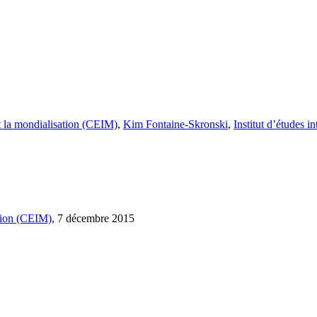
et la mondialisation (CEIM)
,
Kim Fontaine-Skronski
,
Institut d’études 
ation (CEIM)
, 7 décembre 2015