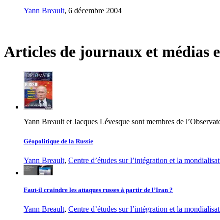
Yann Breault
, 6 décembre 2004
Articles de journaux et médias e
Yann Breault et Jacques Lévesque sont membres de l’Observat
Géopolitique de la Russie
Yann Breault
,
Centre d’études sur l’intégration et la mondialis
Faut-il craindre les attaques russes à partir de l’Iran ?
Yann Breault
,
Centre d’études sur l’intégration et la mondialis