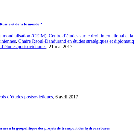
 Russie et dans le monde ?
 la mondialisation (CEIM)
,
Centre d’études sur le droit international et
ainiennes
,
Chaire Raoul-Dandurand en études stratégiques et diplomati
d’études postsoviétiques
, 21 mai 2017
is d’études postsoviétiques
, 6 avril 2017
ternes à la géopolitique des projets de transport des hydrocarbures