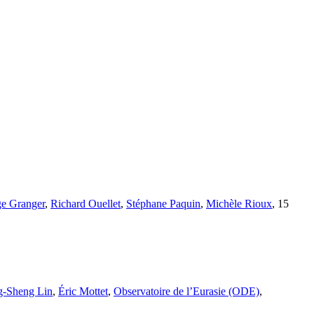
ge Granger
,
Richard Ouellet
,
Stéphane Paquin
,
Michèle Rioux
, 15
g-Sheng Lin
,
Éric Mottet
,
Observatoire de l’Eurasie (ODE)
,