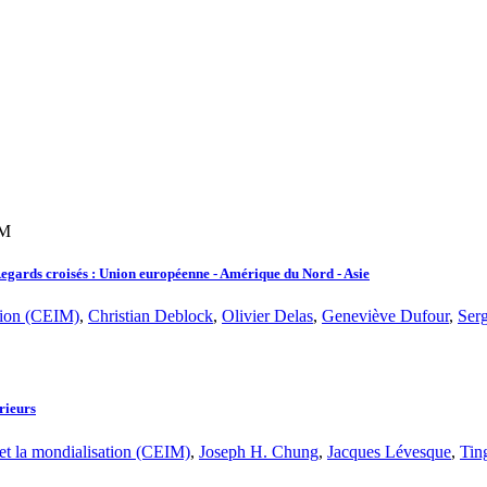
IM
egards croisés : Union européenne - Amérique du Nord - Asie
ation (CEIM)
,
Christian Deblock
,
Olivier Delas
,
Geneviève Dufour
,
Ser
rieurs
 et la mondialisation (CEIM)
,
Joseph H. Chung
,
Jacques Lévesque
,
Tin