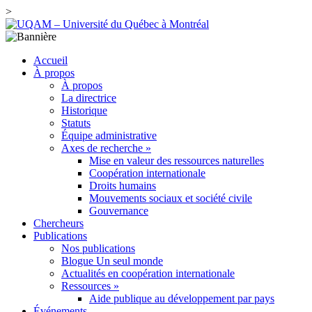
>
Accueil
À propos
À propos
La directrice
Historique
Statuts
Équipe administrative
Axes de recherche »
Mise en valeur des ressources naturelles
Coopération internationale
Droits humains
Mouvements sociaux et société civile
Gouvernance
Chercheurs
Publications
Nos publications
Blogue Un seul monde
Actualités en coopération internationale
Ressources »
Aide publique au développement par pays
Événements