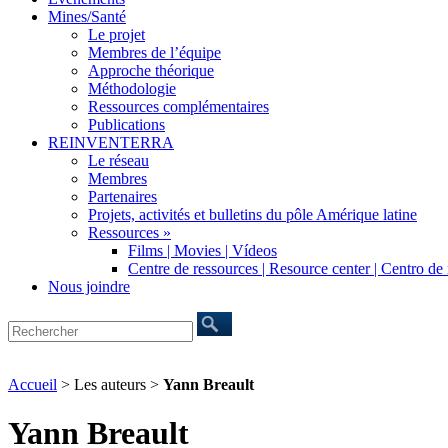
Mines/Santé
Le projet
Membres de l’équipe
Approche théorique
Méthodologie
Ressources complémentaires
Publications
REINVENTERRA
Le réseau
Membres
Partenaires
Projets, activités et bulletins du pôle Amérique latine
Ressources »
Films | Movies | Vídeos
Centre de ressources | Resource center | Centro de
Nous joindre
Accueil
> Les auteurs >
Yann Breault
Yann Breault