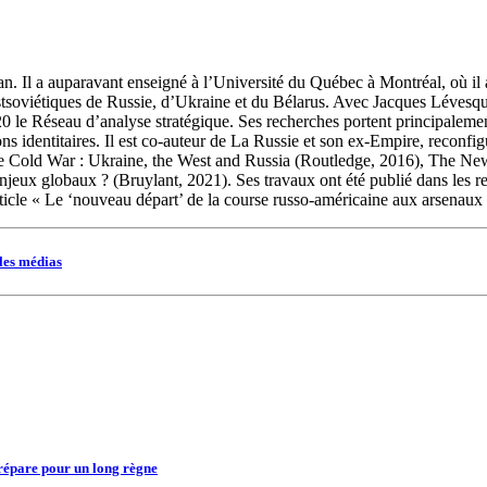
ean. Il a auparavant enseigné à l’Université du Québec à Montréal, où i
 postsoviétiques de Russie, d’Ukraine et du Bélarus. Avec Jacques Léves
020 le Réseau d’analyse stratégique. Ses recherches portent principalemen
ns identitaires. Il est co-auteur de La Russie et son ex-Empire, reconfi
 the Cold War : Ukraine, the West and Russia (Routledge, 2016), The N
enjeux globaux ? (Bruylant, 2021). Ses travaux ont été publié dans les 
rticle « Le ‘nouveau départ’ de la course russo-américaine aux arsenaux 
les médias
prépare pour un long règne