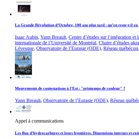
La Grande Révolution d’Octobre, 100 ans plus tard : qu’en reste-t-il en
Isaac Aubin
,
Yann Breault
,
Centre d’études sur l’intégration et
internationale de l’Université de Montréal
,
Chaire d’études ukr
Lévesque
,
Observatoire de l’Eurasie (ODE)
,
Réseau québécois 
Mouvements de contestations à l’Est : "printemps de couleur" ?
Yann Breault
,
Observatoire de l’Eurasie (ODE)
,
Réseau québéco
Appel à communications
Les flux d’hydrocarbures et leurs frontières. Dimensions internes et ex