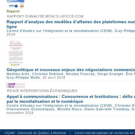
Rapport
RAPPORT D’ANALYSE MITACS LATICCE-CCM
Rapport d’analyse des modèles d’affaires des plateformes nu
ligne
Centre d’études sur l’intégration et la mondialisation (CEIM)
,
Guy-Philip
2018
Géopolitique et nouveaux enjeux des négociations commercia
Mathieu Arès
,
Christian Deblock
,
Nicolas Foucras
,
Serge Granger
,
Éric 
Guy-Philippe Wells
, 30 avril 2018
REVUE INTERVENTIONS ÉCONOMIQUES
Appel à communications : Concurrence et Institutions : défis
par la mondialisation et le numérique
Centre d’études sur l’intégration et la mondialisation (CEIM)
,
Christian 
Interventions Économiques
,
Michèle Rioux
,
Diane-Gabrielle Tremblay
,
G
novembre 2016
UQAM - Université du Québec à Montréal
Centre interdisciplinaire de recherche en