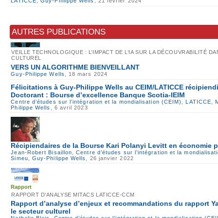
LATICCE
,
Guy-Philippe Wells
, 21 février 2024
AUTRES PUBLICATIONS
VEILLE TECHNOLOGIQUE : L’IMPACT DE L’IA SUR LA DÉCOUVRABILITÉ D
CULTUREL
VERS UN ALGORITHME BIENVEILLANT
Guy-Philippe Wells
, 18 mars 2024
Félicitations à Guy-Philippe Wells au CEIM/LATICCE récipiendi
Doctorant : Bourse d’excellence Banque Scotia-IEIM
Centre d’études sur l’intégration et la mondialisation (CEIM)
,
LATICCE
,
Philippe Wells
, 6 avril 2023
Récipiendaires de la Bourse Kari Polanyi Levitt en économie p
Jean-Robert Bisaillon
,
Centre d’études sur l’intégration et la mondialisa
Simeu
,
Guy-Philippe Wells
, 26 janvier 2022
Rapport
RAPPORT D’ANALYSE MITACS LATICCE-CCM
Rapport d’analyse d’enjeux et recommandations du rapport Ya
le secteur culturel