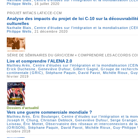
Nathalie Blais
,
Centre d’études sur l’intégration et la mondialisation (CE
Philippe Wells
, 16 juillet 2020
PROJET MITACS LATICCE-CCM
Analyse des impacts du projet de loi C-10 sur la découvrabilité
culturelles
Nathalie Blais
,
Centre d’études sur l’intégration et la mondialisation (CE
Philippe Wells
, 21 décembre 2020
SÉRIE DE SÉMINAIRES DU GRIC/CEIM « COMPRENDRE LES ACCORDS C
Lire et comprendre l’ALENA 2.0
Mathieu Arès
,
Centre d’études sur l’intégration et la mondialisation (CEI
Erick Duchesne
,
Geneviève Dufour
,
Gilbert Gagné
,
Groupe de recherche 
continentale (GRIC)
,
Stéphane Paquin
,
David Pavot
,
Michèle Rioux
,
Guy
février 2019
Dossiers d’actualité
Vers une guerre commerciale mondiale ?
Mathieu Arès
,
Éric Boulanger
,
Centre d’études sur l’intégration et la mon
Joseph H. Chung
,
Christian Deblock
,
Geneviève Dufour
,
Serge Granger
Loiseau
,
Éric Mottet
,
Observatoire des réseaux et interconnexions de l
(ORISON)
,
Stéphane Paquin
,
David Pavot
,
Michèle Rioux
,
Guy-Philippe 
octobre 2018