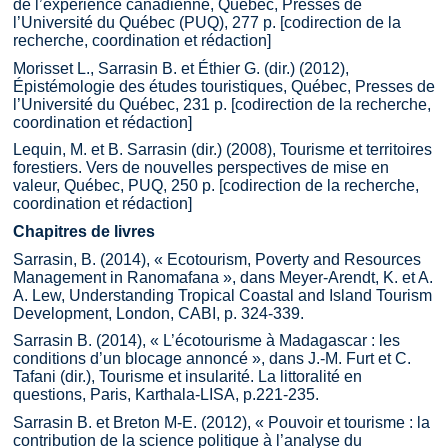
de l’expérience canadienne, Québec, Presses de
l’Université du Québec (PUQ), 277 p. [codirection de la
recherche, coordination et rédaction]
Morisset L., Sarrasin B. et Éthier G. (dir.) (2012),
Épistémologie des études touristiques, Québec, Presses de
l’Université du Québec, 231 p. [codirection de la recherche,
coordination et rédaction]
Lequin, M. et B. Sarrasin (dir.) (2008), Tourisme et territoires
forestiers. Vers de nouvelles perspectives de mise en
valeur, Québec, PUQ, 250 p. [codirection de la recherche,
coordination et rédaction]
Chapitres de livres
Sarrasin, B. (2014), « Ecotourism, Poverty and Resources
Management in Ranomafana », dans Meyer-Arendt, K. et A.
A. Lew, Understanding Tropical Coastal and Island Tourism
Development, London, CABI, p. 324-339.
Sarrasin B. (2014), « L’écotourisme à Madagascar : les
conditions d’un blocage annoncé », dans J.-M. Furt et C.
Tafani (dir.), Tourisme et insularité. La littoralité en
questions, Paris, Karthala-LISA, p.221-235.
Sarrasin B. et Breton M-E. (2012), « Pouvoir et tourisme : la
contribution de la science politique à l’analyse du