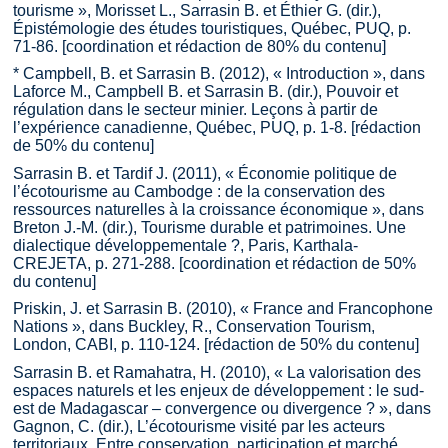
tourisme », Morisset L., Sarrasin B. et Éthier G. (dir.),
Épistémologie des études touristiques, Québec, PUQ, p.
71-86. [coordination et rédaction de 80% du contenu]
* Campbell, B. et Sarrasin B. (2012), « Introduction », dans
Laforce M., Campbell B. et Sarrasin B. (dir.), Pouvoir et
régulation dans le secteur minier. Leçons à partir de
l’expérience canadienne, Québec, PUQ, p. 1-8. [rédaction
de 50% du contenu]
Sarrasin B. et Tardif J. (2011), « Économie politique de
l’écotourisme au Cambodge : de la conservation des
ressources naturelles à la croissance économique », dans
Breton J.-M. (dir.), Tourisme durable et patrimoines. Une
dialectique développementale ?, Paris, Karthala-
CREJETA, p. 271-288. [coordination et rédaction de 50%
du contenu]
Priskin, J. et Sarrasin B. (2010), « France and Francophone
Nations », dans Buckley, R., Conservation Tourism,
London, CABI, p. 110-124. [rédaction de 50% du contenu]
Sarrasin B. et Ramahatra, H. (2010), « La valorisation des
espaces naturels et les enjeux de développement : le sud-
est de Madagascar – convergence ou divergence ? », dans
Gagnon, C. (dir.), L’écotourisme visité par les acteurs
territoriaux. Entre conservation, participation et marché,