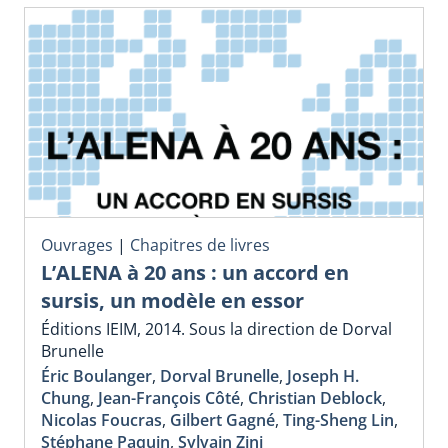
Ouvrages
|
Chapitres de livres
L’ALENA à 20 ans : un accord en
sursis, un modèle en essor
Éditions IEIM, 2014. Sous la direction de Dorval
Brunelle
Éric Boulanger
,
Dorval Brunelle
,
Joseph H.
Chung
,
Jean-François Côté
,
Christian Deblock
,
Nicolas Foucras
,
Gilbert Gagné
,
Ting-Sheng Lin
,
Stéphane Paquin
,
Sylvain Zini