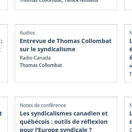
Thomas Collombat
,
Yanick Noiseux
Audios
N
:
Entrevue de Thomas Collombat
g
sur le syndicalisme
Radio-Canada
Thomas Collombat
T
Notes de conférence
N
t
Les syndicalismes canadien et
québécois : outils de réflexion
pour l’Europe syndicale ?
C