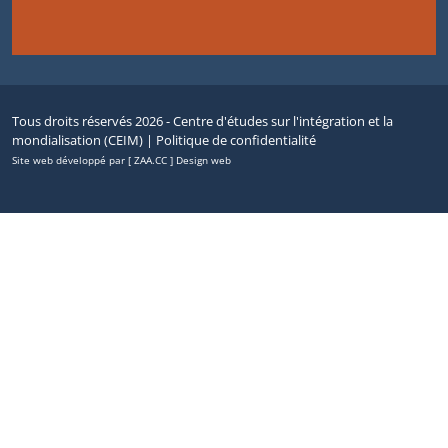
Tous droits réservés 2026 - Centre d'études sur l'intégration et la
mondialisation (CEIM) |
Politique de confidentialité
Site web développé par [ ZAA.CC ] Design web