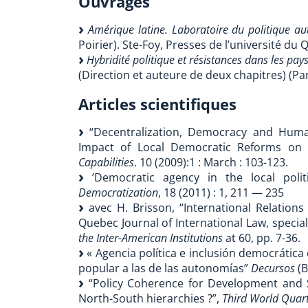
Ouvrages
Amérique latine. Laboratoire du politique a
Poirier). Ste-Foy, Presses de l’université du
Hybridité politique et résistances dans les pay
(Direction et auteure de deux chapitres) (Pari
Articles scientifiques
“Decentralization, Democracy and Human
Impact of Local Democratic Reforms on
Capabilities
. 10 (2009):1 : March : 103-123.
’Democratic agency in the local politic
Democratization
, 18 (2011) : 1, 211 — 235
avec H. Brisson, “International Relation
Quebec Journal of International Law, special
the Inter-American Institutions
at 60, pp. 7-36.
« Agencia política e inclusión democrática 
popular a las de las autonomías”
Decursos
(B
“Policy Coherence for Development and Se
North-South hierarchies ?”,
Third World Quart