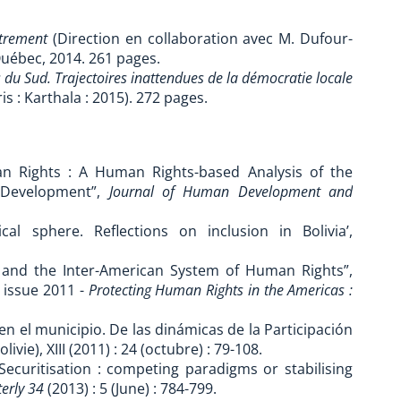
utrement
(Direction en collaboration avec M. Dufour-
 Québec, 2014. 261 pages.
s du Sud. Trajectoires inattendues de la démocratie locale
s : Karthala : 2015). 272 pages.
 Rights : A Human Rights-based Analysis of the
 Development”,
Journal of Human Development and
al sphere. Reflections on inclusion in Bolivia’,
s and the Inter-American System of Human Rights”,
 issue 2011 -
Protecting Human Rights in the Americas :
en el municipio. De las dinámicas de la Participación
olivie), XIII (2011) : 24 (octubre) : 79-108.
curitisation : competing paradigms or stabilising
erly 34
(2013) : 5 (June) : 784-799.