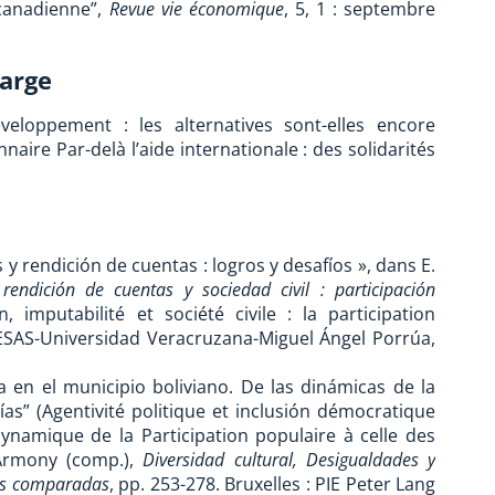
canadienne”,
Revue vie économique
, 5, 1 : septembre
large
veloppement : les alternatives sont-elles encore
naire Par-delà l’aide internationale : des solidarités
rendición de cuentas : logros y desafíos », dans E.
rendición de cuentas y sociedad civil : participación
, imputabilité et société civile : la participation
CIESAS-Universidad Veracruzana-Miguel Ángel Porrúa,
a en el municipio boliviano. De las dinámicas de la
as” (Agentivité politique et inclusión démocratique
dynamique de la Participation populaire à celle des
 Armony (comp.),
Diversidad cultural, Desigualdades y
vas comparadas
, pp. 253-278. Bruxelles : PIE Peter Lang