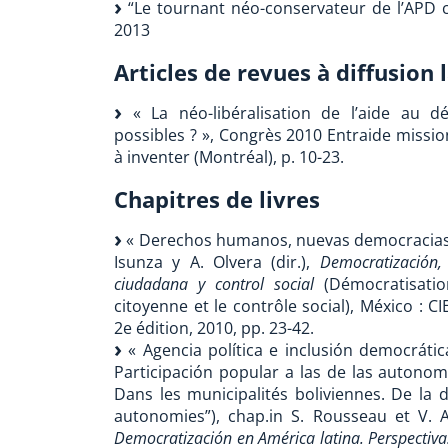
“Le tournant néo-conservateur de l’APD 
2013
Articles de revues à diffusion 
« La néo-libéralisation de l’aide au dé
possibles ? », Congrès 2010 Entraide mission
à inventer (Montréal), p. 10-23.
Chapitres de livres
« Derechos humanos, nuevas democracias y 
Isunza y A. Olvera (dir.),
Democratización, 
ciudadana y control social
(Démocratisation
citoyenne et le contrôle social), México : 
2e édition, 2010, pp. 23-42.
« Agencia política e inclusión democrátic
Participación popular a las de las autonomí
Dans les municipalités boliviennes. De la 
autonomies”), chap.in S. Rousseau et V.
Democratización en América latina. Perspecti