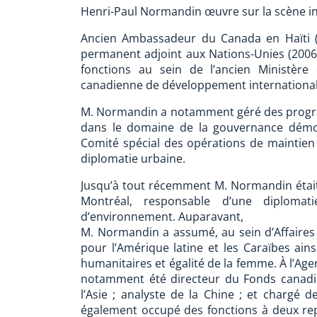
Henri-Paul Normandin œuvre sur la scène int
Ancien Ambassadeur du Canada en Haïti (
permanent adjoint aux Nations-Unies (200
fonctions au sein de l’ancien Ministère
canadienne de développement international e
M. Normandin a notamment géré des program
dans le domaine de la gouvernance démoc
Comité spécial des opérations de maintien 
diplomatie urbaine.
Jusqu’à tout récemment M. Normandin était d
Montréal, responsable d’une diploma
d’environnement. Auparavant,
M. Normandin a assumé, au sein d’Affaires
pour l’Amérique latine et les Caraïbes ains
humanitaires et égalité de la femme. À l’Ag
notamment été directeur du Fonds canadie
l’Asie ; analyste de la Chine ; et chargé de
également occupé des fonctions à deux re