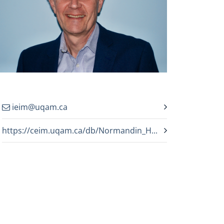
ieim@uqam.ca
https://ceim.uqam.ca/db/Normandin_H...