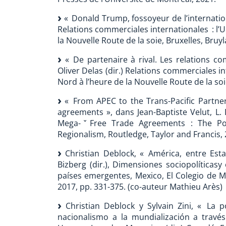
« Donald Trump, fossoyeur de l’internationa
Relations commerciales internationales : l’
la Nouvelle Route de la soie, Bruxelles, Bruyl
« De partenaire à rival. Les relations co
Oliver Delas (dir.) Relations commerciales i
Nord à l’heure de la Nouvelle Route de la soi
« From APEC to the Trans-Pacific Partner
agreements », dans Jean-Baptiste Velut, L.
Mega-ˇFree Trade Agreements : The Pol
Regionalism, Routledge, Taylor and Francis, 
Christian Deblock, « América, entre Esta
Bizberg (dir.), Dimensiones sociopolíticasy
países emergentes, Mexico, El Colegio de M
2017, pp. 331-375. (co-auteur Mathieu Arès)
Christian Deblock y Sylvain Zini, « La p
nacionalismo a la mundialización a través