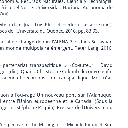
conomía, Recursos Naturales, Ciencia y Tecnología,
mérica del Norte, Universidad Nacional Autónoma de
Zini)
té » dans Juan-Luis Klein et Frédéric Lasserre (dir.),
es de l’Université du Québec, 2016, pp. 83-93.
 a-t-il de changé depuis l’ALENA ? », dans Sebastian
un monde multipolaire émergent, Peter Lang, 2016,
e partenariat transpacifique », (Co-auteur : David
nger (dir.), Quand Christophe Colomb découvre enfin
 valeur et recomposition transpacifique, Montréal,
tion à l’ouvrage Un nouveau pont sur l’Atlantique.
 entre l’Union européenne et le Canada. (Sous la
lenger et Stéphane Paquin), Presses de l’Université du
rspective In the Making », in Michèle Rioux et Kim