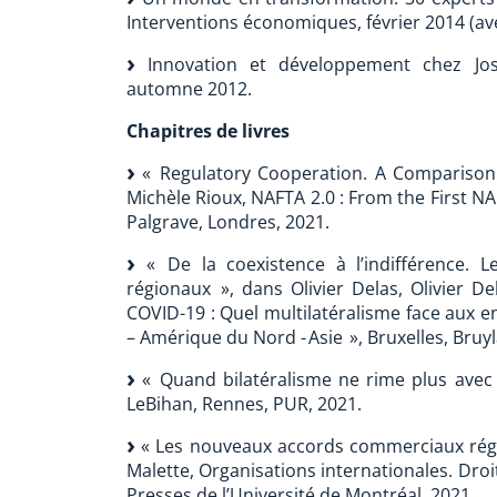
Interventions économiques, février 2014 (ave
Innovation et développement chez Jos
automne 2012.
Chapitres de livres
« Regulatory Cooperation. A Comparison
Michèle Rioux, NAFTA 2.0 : From the First 
Palgrave, Londres, 2021.
« De la coexistence à l’indifférence. L
régionaux », dans Olivier Delas, Olivier Dela
COVID-19 : Quel multilatéralisme face aux 
– Amérique du Nord - Asie », Bruxelles, Bruyla
« Quand bilatéralisme ne rime plus avec m
LeBihan, Rennes, PUR, 2021.
« Les nouveaux accords commerciaux régio
Malette, Organisations internationales. Droi
Presses de l’Université de Montréal, 2021.