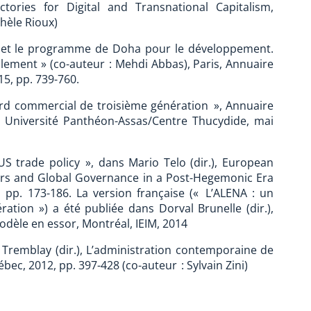
ectories for Digital and Transnational Capitalism,
hèle Rioux)
et le programme de Doha pour le développement.
ement » (co-auteur : Mehdi Abbas), Paris, Annuaire
15, pp. 739-760.
ord commercial de troisième génération », Annuaire
is, Université Panthéon-Assas/Centre Thucydide, mai
 trade policy », dans Mario Telo (dir.), European
ors and Global Governance in a Post-Hegemonic Era
, pp. 173-186. La version française (« L’ALENA : un
tion ») a été publiée dans Dorval Brunelle (dir.),
odèle en essor, Montréal, IEIM, 2014
Tremblay (dir.), L’administration contemporaine de
ébec, 2012, pp. 397-428 (co-auteur : Sylvain Zini)