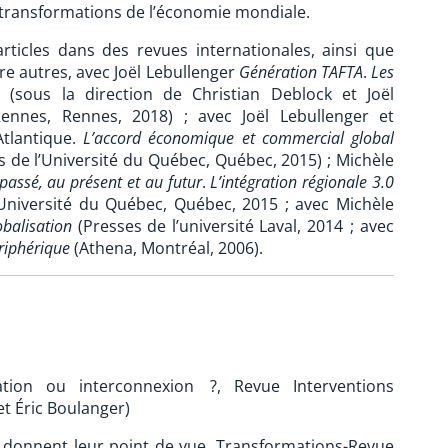
s transformations de l’économie mondiale.
ticles dans des revues internationales, ainsi que
tre autres, avec Joël Lebullenger
Génération TAFTA
.
Les
, (sous la direction de Christian Deblock et Joël
 Rennes, Rennes, 2018) ; avec Joël Lebullenger et
tlantique.
L’accord économique et commercial global
 de l’Université du Québec, Québec, 2015) ; Michèle
passé, au présent et au futur
.
L’intégration régionale 3.0
Université du Québec, Québec, 2015 ; avec Michèle
obalisation
(Presses de l’université Laval, 2014 ; avec
riphérique
(Athena, Montréal, 2006).
tion ou interconnexion ?, Revue Interventions
t Éric Boulanger)
donnent leur point de vue. Transformations-Revue