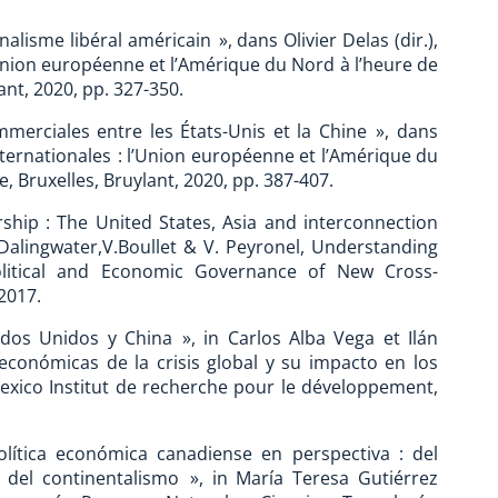
lisme libéral américain », dans Olivier Delas (dir.),
Union européenne et l’Amérique du Nord à l’heure de
ant, 2020, pp. 327-350.
mmerciales entre les États-Unis et la Chine », dans
nternationales : l’Union européenne et l’Amérique du
e, Bruxelles, Bruylant, 2020, pp. 387-407.
ship : The United States, Asia and interconnection
 Dalingwater,V.Boullet & V. Peyronel, Understanding
itical and Economic Governance of New Cross-
2017.
dos Unidos y China », in Carlos Alba Vega et Ilán
 económicas de la crisis global y su impacto en los
exico Institut de recherche pour le développement,
olítica económica canadiense en perspectiva : del
 del continentalismo », in María Teresa Gutiérrez