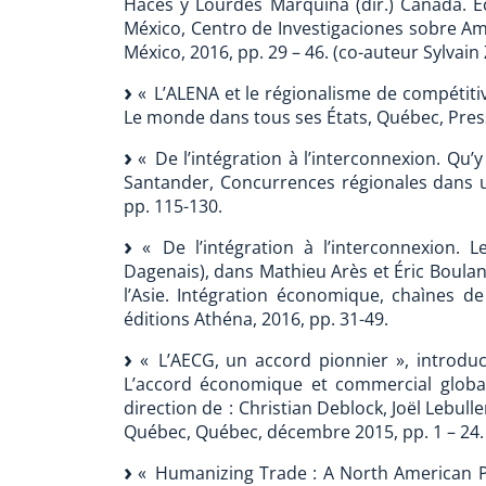
Haces y Lourdes Marquina (dir.) Canadá. E
México, Centro de Investigaciones sobre A
México, 2016, pp. 29 – 46. (co-auteur Sylvain 
« L’ALENA et le régionalisme de compétitivi
Le monde dans tous ses États, Québec, Press
« De l’intégration à l’interconnexion. Qu’y
Santander, Concurrences régionales dans 
pp. 115-130.
« De l’intégration à l’interconnexion. L
Dagenais), dans Mathieu Arès et Éric Boula
l’Asie. Intégration économique, chaìnes de
éditions Athéna, 2016, pp. 31-49.
« L’AECG, un accord pionnier », introduc
L’accord économique et commercial global
direction de : Christian Deblock, Joël Lebul
Québec, Québec, décembre 2015, pp. 1 – 24.
« Humanizing Trade : A North American Pe