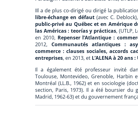
IIl a de plus co-dirigé ou dirigé la publicat
libre-échange en défaut
(avec C. Deblock)
public-privé au Québec et en Amérique 
las Américas : teorías y prácticas
, (UTLP, 
en 2010,
Repenser l’Atlantique : commer
2012,
Communautés atlantiques : asy
commerce : clauses sociales, accords cad
entreprises
, en 2013, et
L’ALENA à 20 ans :
Il a également été professeur invité dans
Toulouse, Montevideo, Grenoble, Harbin et
Montréal (LL.B., 1962) et en sociologie (do
section, Paris, 1973). Il a été boursier 
Madrid, 1962-63) et du gouvernement françai