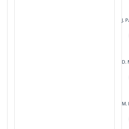
J. 
D. 
M. 