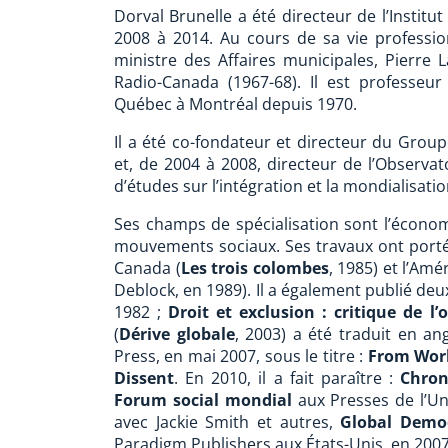
Dorval Brunelle a été directeur de l’Instit
2008 à 2014. Au cours de sa vie professio
ministre des Affaires municipales, Pierre L
Radio-Canada (1967-68). Il est professeu
Québec à Montréal depuis 1970.
Il a été co-fondateur et directeur du Group
et, de 2004 à 2008, directeur de l’Observa
d’études sur l’intégration et la mondialisat
Ses champs de spécialisation sont l’économi
mouvements sociaux. Ses travaux ont porté
Canada (
Les trois colombes
, 1985) et l’Am
Deblock, en 1989). Il a également publié deu
1982 ;
Droit et exclusion : critique de l’o
(
Dérive globale
, 2003) a été traduit en ang
Press, en mai 2007, sous le titre :
From Worl
Dissent
. En 2010, il a fait paraître :
Chron
Forum social mondial
aux Presses de l’Uni
avec Jackie Smith et autres,
Global Demo
Paradigm Publishers aux États-Unis, en 2007