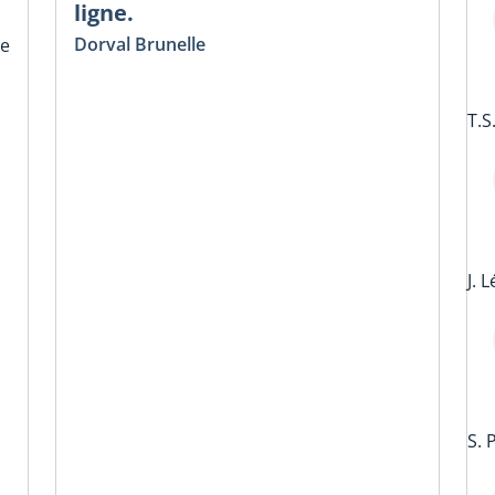
ligne.
Dorval Brunelle
te
T.S
J. 
S. 