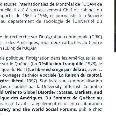
ut d’études internationales de Montréal de l’UQAM de
nnelle, il a été successivement Chef de cabinet du
aporte, de 1964 à 1966, et journaliste à la Société
r au département de sociologie de l’Université du
e de recherche sur l’intégration continentale (GRIC)
toire des Amériques, tous deux rattachés au Centre
ion (CEIM) de l’UQAM.
e politique, l’intégration dans les Amériques et les
 sur le Québec (
La Désillusion tranquille
, 1978), le
érique du Nord (
Le libre-échange par défaut
, avec C.
x ouvrages de théorie sociale (
La Raison du capital
,
rdre libéral
, 1997). Son livre sur la mondialisation
lais et publié par la University of British Columbia
d Order to Global Disorder : States, Markets, and
ique des Amériques. Du Sommet de Québec au
versité Laval. Il a également écrit, en collaboration
cracy and the World Social Forums
, publié chez
.