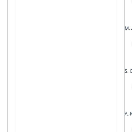
M. 
S. 
A. 