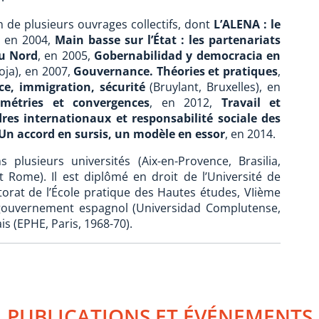
ion de plusieurs ouvrages collectifs, dont
L’ALENA : le
, en 2004,
Main basse sur l’État : les partenariats
du Nord
, en 2005,
Gobernabilidad y democracia en
Loja), en 2007,
Gouvernance. Théories et pratiques
,
ce, immigration, sécurité
(Bruylant, Bruxelles), en
métries et convergences
, en 2012,
Travail et
res internationaux et responsabilité sociale des
 Un accord en sursis, un modèle en essor
, en 2014.
 plusieurs universités (Aix-en-Provence, Brasilia,
 Rome). Il est diplômé en droit de l’Université de
ctorat de l’École pratique des Hautes études, VIième
du gouvernement espagnol (Universidad Complutense,
s (EPHE, Paris, 1968-70).
PUBLICATIONS ET ÉVÉNEMENTS