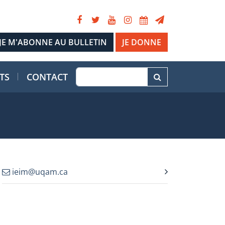
JE DONNE
TS
CONTACT
ieim@uqam.ca