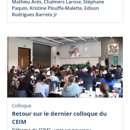
Mathieu Arès
,
Chalmers Larose
,
Stéphane
Paquin
,
Kristine Plouffe-Malette
,
Edison
Rodrigues Barreto Jr
Colloque
Retour sur le dernier colloque du
CEIM
Réforme de l’OMC : vers un nouveau