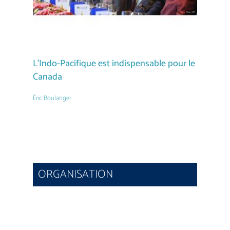
L’Indo-Pacifique est indispensable pour le
Les 
Canada
Éric B
Éric Boulanger
ORGANISATION