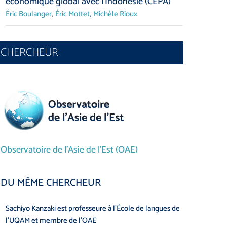
économique global avec l’Indonésie (CEPA)
,
,
Éric Boulanger
Éric Mottet
Michèle Rioux
CHERCHEUR
aponais,
La littérature japonaise,
De Moscou 
ts des Jeux
au-delà des haïkus et des
main basse s
mangas
gazière
ans LE DEVOIR
L’article est paru dans Le Soleil
L’entrevue a eu l
Observatoire de l’Asie de l’Est (OAE)
France culture
Sachiyo Kanzaki
Éric Mottet
DU MÊME CHERCHEUR
Sachiyo Kanzaki est professeure à l’École de langues de
l’UQAM et membre de l’OAE