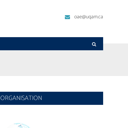
oae@uqam.ca
ORGANISATION