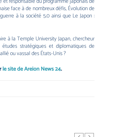
ie et responsable du programme japonais de
naise face à de nombreux défis
,
Évolution de
-guerre à la société 5.0
ainsi que
Le Japon :
iaire à la Temple University Japan, chercheur
études stratégiques et diplomatiques de
allié ou vassal des États-Unis ?
r
le site de Areion News 24
.