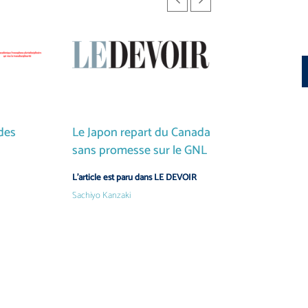
 des
Le Japon repart du Canada
Les citoyens j
s
sans promesse sur le GNL
grands perdan
de Tokyo
L’article est paru dans LE DEVOIR
Sachiyo Kanzaki
L’article est paru d
Sachiyo Kanzaki