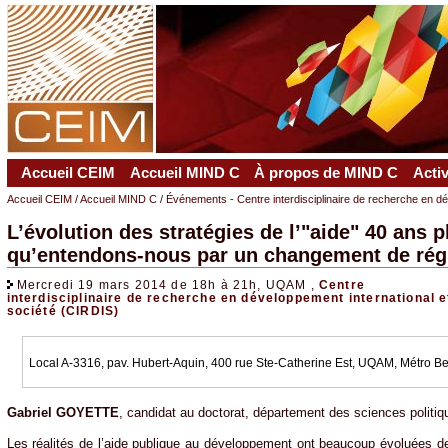
Accueil CEIM
Accueil MIND C
À propos de MIND C
Acti
Accueil CEIM
/
Accueil MIND C
/
Événements - Centre interdisciplinaire de recherche en 
L’évolution des stratégies de l’"aide" 40 ans p
qu’entendons-nous par un changement de rég
Mercredi 19 mars 2014 de 18h à 21h, UQAM ,
Centre
interdisciplinaire de recherche en développement international e
société (CIRDIS)
Local A-3316, pav. Hubert-Aquin, 400 rue Ste-Catherine Est, UQAM, Métro B
Gabriel GOYETTE
, candidat au doctorat, département des sciences politiq
Les réalités de l’aide publique au développement ont beaucoup évoluées d