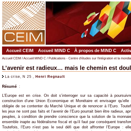
Accueil CEIM
Accueil MIND C
À propos de MIND C
Acti
Accueil CEIM
/
Accueil MIND C
/
Publications - Centre d’études sur l’intégration et la mondi
L’avenir est radieux… mais le chemin est dou
La crise, N 25 ,
Henri Regnault
Résumé
:
L’Europe est en crise. On doit s’interroger sur sa capacité à poursuivr
construction d’une Union Economique et Monétaire et envisager qu’elle 
obligée de se contenter du Marché Unique et de renoncer à l’Euro. Toutef
les jeux ne sont pas faits et l’avenir de l’Euro pourrait bien être radieux, 
peuples, à condition de prendre conscience que la solution de la monnai
ensemble inapte au fédéralisme fiscal et qu’il faut par conséquent trans
Toutefois, l’Euro n’est pas le seul défi que doit affronter l’Europe : el