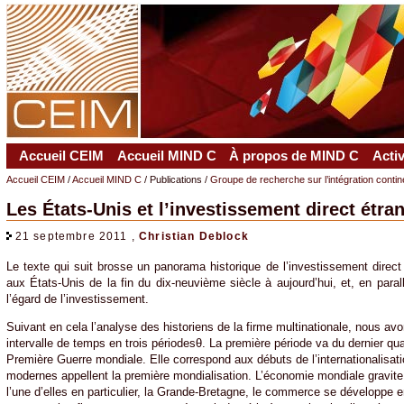
Accueil CEIM
Accueil MIND C
À propos de MIND C
Acti
Accueil CEIM
/
Accueil MIND C
/ Publications /
Groupe de recherche sur l’intégration conti
Les États-Unis et l’investissement direct étran
21 septembre 2011 ,
Christian Deblock
Le texte qui suit brosse un panorama historique de l’investissement direct 
aux États-Unis de la fin du dix-neuvième siècle à aujourd’hui, et, en parallè
l’égard de l’investissement.
Suivant en cela l’analyse des historiens de la firme multinationale, nous avo
intervalle de temps en trois périodesθ. La première période va du dernier qua
Première Guerre mondiale. Elle correspond aux débuts de l’internationalisati
modernes appellent la première mondialisation. L’économie mondiale gravite 
l’une d’elles en particulier, la Grande-Bretagne, le commerce se développe ent