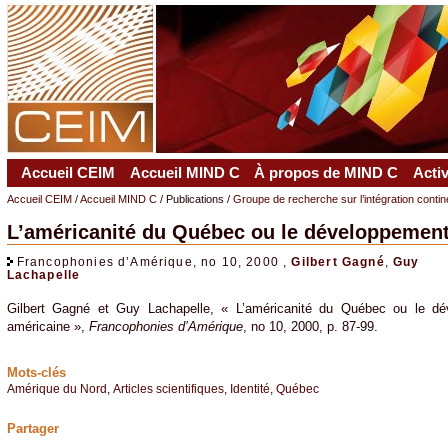
Accueil CEIM
Accueil MIND C
À propos de MIND C
Acti
Accueil CEIM
/
Accueil MIND C
/ Publications /
Groupe de recherche sur l’intégration conti
L’américanité du Québec ou le développement 
Francophonies d’Amérique, no 10, 2000 ,
Gilbert Gagné
,
Guy
Lachapelle
Gilbert Gagné et Guy Lachapelle, « L’américanité du Québec ou le dév
américaine »,
Francophonies d’Amérique
, no 10, 2000, p. 87-99.
Mots-clés
Amérique du Nord
,
Articles scientifiques
,
Identité
,
Québec
Partager