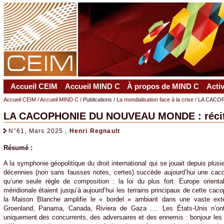
Accueil CEIM
Accueil MIND C
À propos de MIND C
Acti
Accueil CEIM
/
Accueil MIND C
/ Publications /
La mondialisation face à la crise
/ LA CACOP
LA CACOPHONIE DU NOUVEAU MONDE : récital
N°61, Mars 2025 ,
Henri Regnault
Résumé :
A la symphonie géopolitique du droit international qui se jouait depuis plusi
décennies (non sans fausses notes, certes) succède aujourd’hui une caco
qu’une seule règle de composition : la loi du plus fort. Europe orien
méridionale étaient jusqu’à aujourd’hui les terrains principaux de cette cac
la Maison Blanche amplifie le « bordel » ambiant dans une vaste ext
Groenland, Panama, Canada, Riviera de Gaza …. Les États-Unis n’ont p
uniquement des concurrents, des adversaires et des ennemis : bonjour les