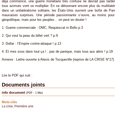
déjà commencé, une guerre monétaire très confuse ne devrait pas tarder,
tous azimuts vont se multiplier. En se détournant encore plus du multilaté
dans un unilatéralisme solitaire, les États-Unis ouvrent une boîte de Pand
mauvaises surprises. Une période passionnante s’ouvre, au moins pou
géopolitique, mais pour les peuples… on peut en douter !
1. Guerre commerciale : OMC, Requiescat in Bello p.3
2. Qui veut la peau du billet vert ? p.9
3. Dollar : l’Empire contre-attaque ! p.13
4. Et mes sous dans tout ça ! : pas de panique, mais tous aux abris ! p.19
Annexe : Lettre ouverte à Alexis de Tocqueville (reprise de LA CRISE N°17)
Lire le PDF qui suit :
Documents joints
info document
(PDF - 1 Mio)
Mots-clés
La crise
,
Première une