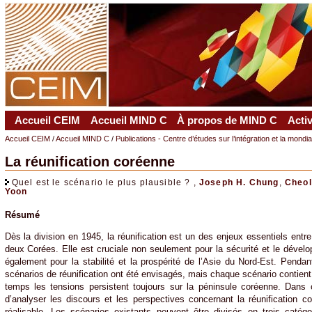
Accueil CEIM
Accueil MIND C
À propos de MIND C
Acti
Accueil CEIM
/
Accueil MIND C
/
Publications - Centre d’études sur l’intégration et la mondi
La réunification coréenne
Quel est le scénario le plus plausible ? ,
Joseph H. Chung
,
Cheol
Yoon
Résumé
Dès la division en 1945, la réunification est un des enjeux essentiels entre
deux Corées. Elle est cruciale non seulement pour la sécurité et le déve
également pour la stabilité et la prospérité de l’Asie du Nord-Est. Pendan
scénarios de réunification ont été envisagés, mais chaque scénario contient
temps les tensions persistent toujours sur la péninsule coréenne. Dans 
d’analyser les discours et les perspectives concernant la réunification co
réalisable. Les scénarios existants peuvent être divisés en trois catégo