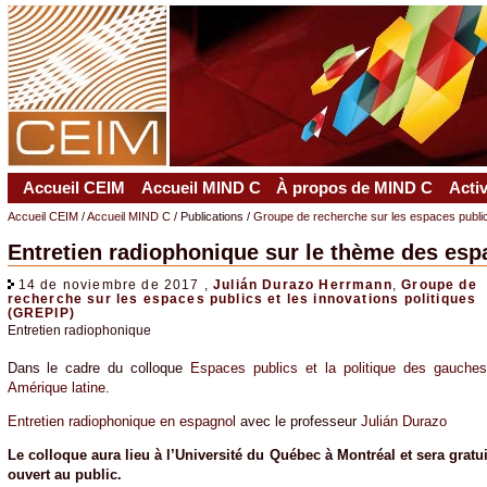
Accueil CEIM
Accueil MIND C
À propos de MIND C
Acti
Accueil CEIM
/
Accueil MIND C
/ Publications /
Groupe de recherche sur les espaces publics
Entretien radiophonique sur le thème des espa
14 de noviembre de 2017 ,
Julián Durazo Herrmann
,
Groupe de
recherche sur les espaces publics et les innovations politiques
(GREPIP)
Entretien radiophonique
Dans le cadre du colloque
Espaces publics et la politique des gauche
Amérique latine
.
Entretien radiophonique en espagnol
avec le professeur
Julián Durazo
Le colloque aura lieu à l’Université du Québec à Montréal et sera gratui
ouvert au public.