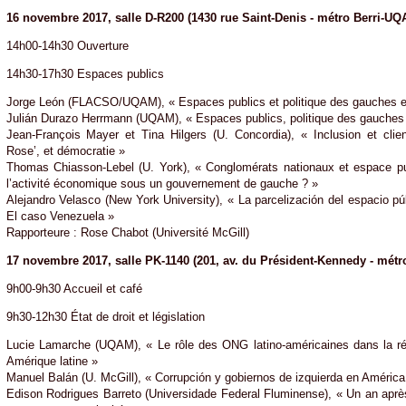
16 novembre 2017, salle D-R200 (1430 rue Saint-Denis - métro Berri-UQ
14h00-14h30 Ouverture
14h30-17h30 Espaces publics
Jorge León (FLACSO/UQAM), « Espaces publics et politique des gauches e
Julián Durazo Herrmann (UQAM), « Espaces publics, politique des gauches 
Jean-François Mayer et Tina Hilgers (U. Concordia), « Inclusion et clie
Rose’, et démocratie »
Thomas Chiasson-Lebel (U. York), « Conglomérats nationaux et espace pub
l’activité économique sous un gouvernement de gauche ? »
Alejandro Velasco (New York University), « La parcelización del espacio pú
El caso Venezuela »
Rapporteure : Rose Chabot (Université McGill)
17 novembre 2017, salle PK-1140 (201, av. du Président-Kennedy - métro
9h00-9h30 Accueil et café
9h30-12h30 État de droit et législation
Lucie Lamarche (UQAM), « Le rôle des ONG latino-américaines dans la réf
Amérique latine »
Manuel Balán (U. McGill), « Corrupción y gobiernos de izquierda en América 
Edison Rodrigues Barreto (Universidade Federal Fluminense), « Un an après