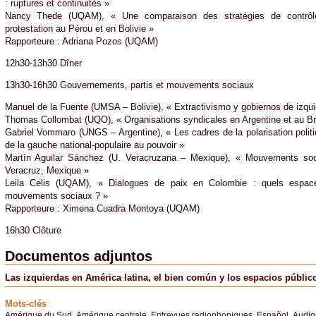
: ruptures et continuités »
Nancy Thede (UQAM), « Une comparaison des stratégies de contrô
protestation au Pérou et en Bolivie »
Rapporteure : Adriana Pozos (UQAM)
12h30-13h30 Dîner
13h30-16h30 Gouvernements, partis et mouvements sociaux
Manuel de la Fuente (UMSA – Bolivie), « Extractivismo y gobiernos de izqui
Thomas Collombat (UQO), « Organisations syndicales en Argentine et au Brési
Gabriel Vommaro (UNGS – Argentine), « Les cadres de la polarisation politi
de la gauche national-populaire au pouvoir »
Martín Aguilar Sánchez (U. Veracruzana – Mexique), « Mouvements soc
Veracruz, Mexique »
Leila Celis (UQAM), « Dialogues de paix en Colombie : quels espaces
mouvements sociaux ? »
Rapporteure : Ximena Cuadra Montoya (UQAM)
16h30 Clôture
Documentos adjuntos
Las izquierdas en América latina, el bien común y los espacios públic
Mots-clés
Amérique du Sud
,
Amérique centrale
,
Entrevues radiophoniques
,
Español
,
Audio