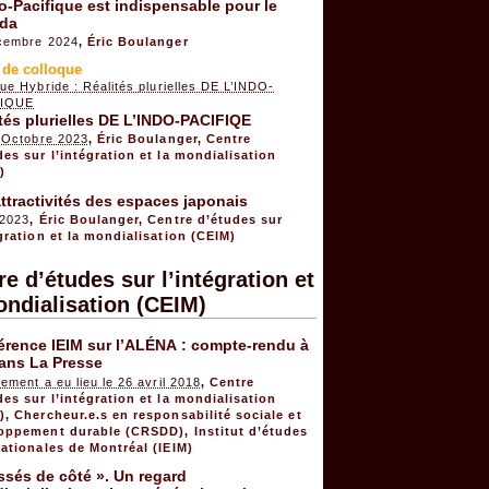
o-Pacifique est indispensable pour le
da
cembre 2024
,
Éric Boulanger
 de colloque
ue Hybride : Réalités plurielles DE L’INDO-
FIQUE
tés plurielles DE L’INDO-PACIFIQE
6 Octobre 2023
,
Éric Boulanger
,
Centre
des sur l’intégration et la mondialisation
)
ttractivités des espaces japonais
 2023
,
Éric Boulanger
,
Centre d’études sur
égration et la mondialisation (CEIM)
e d’études sur l’intégration et
ondialisation (CEIM)
érence IEIM sur l’ALÉNA : compte-rendu à
dans La Presse
ement a eu lieu le 26 avril 2018
,
Centre
des sur l’intégration et la mondialisation
)
,
Chercheur.e.s en responsabilité sociale et
oppement durable (CRSDD)
,
Institut d’études
nationales de Montréal (IEIM)
ssés de côté ». Un regard