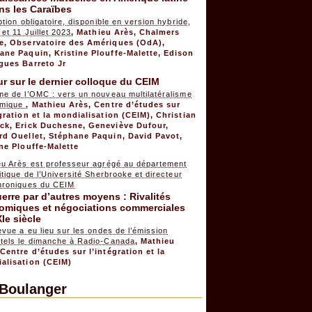
ns les Caraïbes
ption obligatoire, disponible en version hybride,
 et 11 Juillet 2023
,
Mathieu Arès
,
Chalmers
e
,
Observatoire des Amériques (OdA)
,
ane Paquin
,
Kristine Plouffe-Malette
,
Edison
gues Barreto Jr
r sur le dernier colloque du CEIM
me de l’OMC : vers un nouveau multilatéralisme
omique
,
Mathieu Arès
,
Centre d’études sur
égration et la mondialisation (CEIM)
,
Christian
ck
,
Erick Duchesne
,
Geneviève Dufour
,
rd Ouellet
,
Stéphane Paquin
,
David Pavot
,
ine Plouffe-Malette
eu Arès est professeur agrégé au département
itique de l’Université Sherbrooke et directeur
hroniques du CEIM
erre par d’autres moyens : Rivalités
omiques et négociations commerciales
Ie siècle
evue a eu lieu sur les ondes de l’émission
tels le dimanche à Radio-Canada
,
Mathieu
,
Centre d’études sur l’intégration et la
alisation (CEIM)
 Boulanger