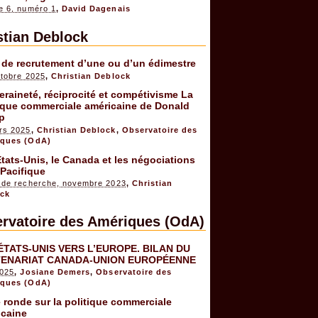
e 6, numéro 1
,
David Dagenais
stian Deblock
 de recrutement d’une ou d’un édimestre
ctobre 2025
,
Christian Deblock
raineté, réciprocité et compétivisme La
ique commerciale américaine de Donald
p
rs 2025
,
Christian Deblock
,
Observatoire des
ques (OdA)
tats-Unis, le Canada et les négociations
Pacifique
 de recherche, novembre 2023
,
Christian
ck
rvatoire des Amériques (OdA)
ÉTATS-UNIS VERS L’EUROPE. BILAN DU
ENARIAT CANADA-UNION EUROPÉENNE
2025
,
Josiane Demers
,
Observatoire des
ques (OdA)
 ronde sur la politique commerciale
icaine