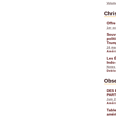
Volum
Chri
Offre
1er o
Souve
polit
Trum
16 ma
Améri
Les É
Indo-
Notes
Deblo
Obse
DES 
PART
Juin 
Améri
Table
amér