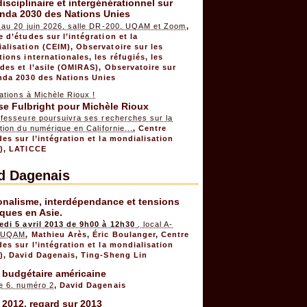
disciplinaire et intergénérationnel sur
enda 2030 des Nations Unies
 au 20 juin 2026, salle DR-200, UQAM et Zoom
,
e d’études sur l’intégration et la
alisation (CEIM)
,
Observatoire sur les
tions internationales, les réfugiés, les
ides et l’asile (OMIRAS)
,
Observatoire sur
nda 2030 des Nations Unies
tations à Michèle Rioux !
se Fulbright pour Michèle Rioux
ofesseure poursuivra ses recherches sur la
tion du numérique en Californie...
,
Centre
des sur l’intégration et la mondialisation
)
,
LATICCE
d Dagenais
onalisme, interdépendance et tensions
iques en Asie.
edi 5 avril 2013 de 9h00 à 12h30
, local A-
, UQAM
,
Mathieu Arès
,
Éric Boulanger
,
Centre
des sur l’intégration et la mondialisation
)
,
David Dagenais
,
Ting-Sheng Lin
 budgétaire américaine
e 6, numéro 2
,
David Dagenais
 2012, regard sur 2013