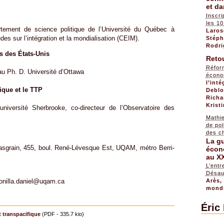
et da
Inscri
les 10
rtement de science politique de l’Université du Québec à
Laros
des sur l’intégration et la mondialisation (CEIM).
Stéph
Rodri
fs des États-Unis
Retou
Réfor
u Ph. D. Université d’Ottawa
écon
l’int
ique et le TTP
Deblo
Richa
Krist
’université Sherbrooke, co-directeur de l’Observatoire des
Mathi
de pol
des c
La gu
sgrain, 455, boul. René-Lévesque Est, UQAM, métro Berri-
écon
au XX
L’entr
Désau
Arès
bonilla.daniel@uqam.ca
mondi
Éric
 transpacifique
(PDF - 335.7 kio)