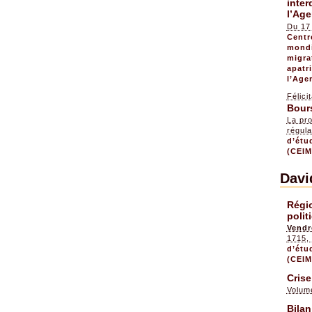
inter
l’Ag
Du 17
Centr
mondi
migra
apatr
l’Age
Félici
Bour
La pr
régula
d’étu
(CEIM
Davi
Régi
polit
Vendr
1715
d’étu
(CEIM
Crise
Volum
Bilan