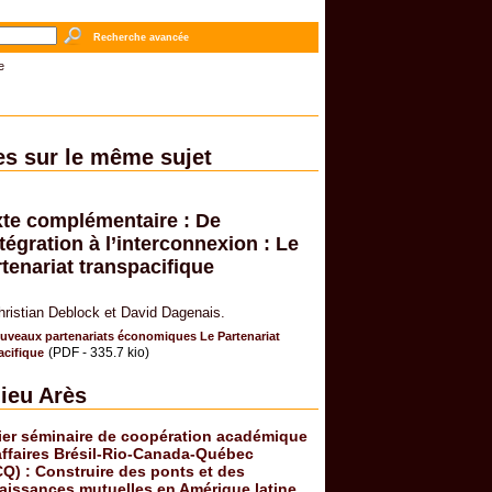
Recherche avancée
e
es sur le même sujet
xte complémentaire : De
ntégration à l’interconnexion : Le
tenariat transpacifique
hristian Deblock et David Dagenais.
uveaux partenariats économiques Le Partenariat
(PDF - 335.7 kio)
acifique
ieu Arès
ier séminaire de coopération académique
affaires Brésil-Rio-Canada-Québec
Q) : Construire des ponts et des
aissances mutuelles en Amérique latine