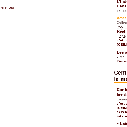
L’Ind
Cana
nférences
16 dé
Actes
Colloq
PACI
Réali
5 et 
d’étu
(CEIM
Les a
2 mai
l’int
Centr
la m
Conf
lire 
L’évèn
d’étu
(CEIM
dével
inter
« Lai