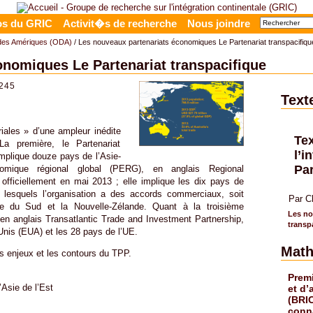
os du GRIC
Activit�s de recherche
Nous joindre
des Amériques (ODA)
/ Les nouveaux partenariats économiques Le Partenariat transpacifiqu
onomiques Le Partenariat transpacifique
3245
Text
iales » d’une ampleur inédite
Te
La première, le Partenariat
l’i
mplique douze pays de l’Asie-
Par
nomique régional global (PERG), en anglais Regional
fficiellement en mai 2013 ; elle implique les dix pays de
 lesquels l’organisation a des accords commerciaux, soit
Par C
orée du Sud et la Nouvelle-Zélande. Quant à la troisième
Les no
, en anglais Transatlantic Trade and Investment Partnership,
transp
-Unis (EUA) et les 28 pays de l’UE.
Math
es enjeux et les contours du TPP.
Prem
’Asie de l’Est
et d’
(BRIC
conn