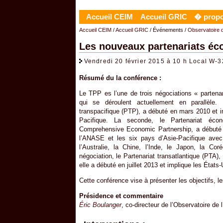
Accueil CEIM
Accueil GRIC
� prop
Accueil CEIM
/
Accueil GRIC
/ Événements /
Observatoire 
Les nouveaux partenariats éc
Vendredi 20 février 2015 à 10 h Local W-
Résumé du la conférence :
Le TPP es l’une de trois négociations « partenar
qui se déroulent actuellement en parallèle. 
transpacifique (PTP), a débuté en mars 2010 et i
Pacifique. La seconde, le Partenariat éco
Comprehensive Economic Partnership, a débuté o
l’ANASE et les six pays d’Asie-Pacifique avec
l’Australie, la Chine, l’Inde, le Japon, la C
négociation, le Partenariat transatlantique (PTA)
elle a débuté en juillet 2013 et implique les États
Cette conférence vise à présenter les objectifs, l
Présidence et commentaire
Éric Boulanger
, co-directeur de l’Observatoire de l