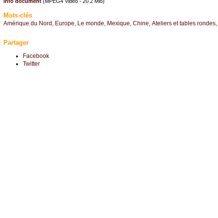
info document
(MPEG4 Video - 20.2 Mio)
Mots-clés
Amérique du Nord
,
Europe
,
Le monde
,
Mexique
,
Chine
,
Ateliers et tables rondes
Partager
Facebook
Twitter