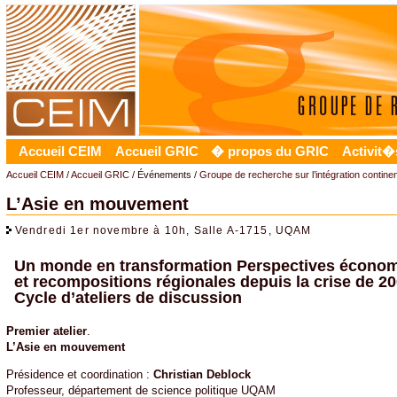
Accueil CEIM
Accueil GRIC
� propos du GRIC
Activit�
Accueil CEIM
/
Accueil GRIC
/ Événements /
Groupe de recherche sur l’intégration contine
L’Asie en mouvement
Vendredi 1er novembre à 10h, Salle A-1715, UQAM
Un monde en transformation Perspectives écono
et recompositions régionales depuis la crise de 2
Cycle d’ateliers de discussion
Premier atelier
.
L’Asie en mouvement
Présidence et coordination :
Christian Deblock
Professeur, département de science politique UQAM