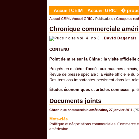
Accueil CEIM
Accueil GRIC
� prop
Accueil CEIM
/
Accueil GRIC
/ Publications /
Groupe de reche
Chronique commerciale améric
vol. 4, no 3 ,
David Dagenais
CONTENU
Point de mire sur la Chine : la visite officielle
Progrès en matière d’accès aux marchés chinois, 
Revue de presse spéciale : la visite officielle du
Des tensions importantes persistent dans les rel
Études économiques et articles connexes
, p. 6
Documents joints
Chronique commerciale américaine, 27 janvier 2011
(PD
Mots-clés
Politique et négociations commerciales
,
Commerce et
américaine