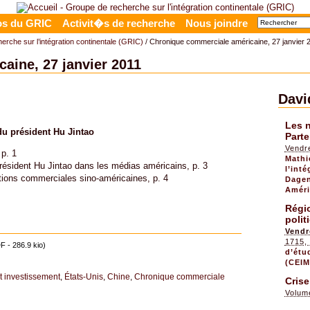
os du GRIC
Activit�s de recherche
Nous joindre
rche sur l’intégration continentale (GRIC)
/ Chronique commerciale américaine, 27 janvier 
aine, 27 janvier 2011
Davi
Les 
 du président Hu Jintao
Parte
Vendr
p. 1
Mathi
 président Hu Jintao dans les médias américains, p. 3
l’int
ations commerciales sino-américaines, p. 4
Dagen
Améri
Régi
polit
Vendr
1715
F - 286.9 kio)
d’étu
(CEIM
 investissement
,
États-Unis
,
Chine
,
Chronique commerciale
Crise
Volum