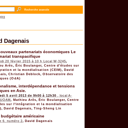
Recherche avancée
2011
d Dagenais
nouveaux partenariats économiques Le
nariat transpacifique
edi 20 février 2015 à 10 h Local W-3245
,
eu Arès
,
Éric Boulanger
,
Centre d’études sur
égration et la mondialisation (CEIM)
,
David
ais
,
Christian Deblock
,
Observatoire des
ques (OdA)
onalisme, interdépendance et tensions
iques en Asie.
edi 5 avril 2013 de 9h00 à 12h30
, local A-
, UQAM
,
Mathieu Arès
,
Éric Boulanger
,
Centre
des sur l’intégration et la mondialisation
)
,
David Dagenais
,
Ting-Sheng Lin
 budgétaire américaine
e 6, numéro 2
,
David Dagenais