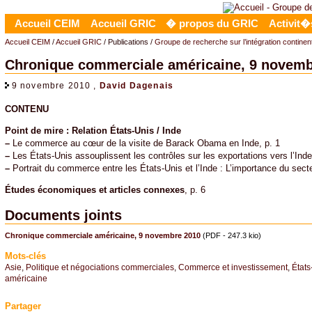
Accueil CEIM
Accueil GRIC
� propos du GRIC
Activit�
Accueil CEIM
/
Accueil GRIC
/ Publications /
Groupe de recherche sur l’intégration contine
Chronique commerciale américaine, 9 novemb
9 novembre 2010 ,
David Dagenais
CONTENU
Point de mire : Relation États-Unis / Inde
–
Le commerce au cœur de la visite de Barack Obama en Inde, p. 1
–
Les États-Unis assouplissent les contrôles sur les exportations vers l’Inde
–
Portrait du commerce entre les États-Unis et l’Inde : L’importance du secte
Études économiques et articles connexes
, p. 6
Documents joints
Chronique commerciale américaine, 9 novembre 2010
(PDF - 247.3 kio)
Mots-clés
Asie
,
Politique et négociations commerciales
,
Commerce et investissement
,
États
américaine
Partager