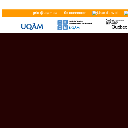
gric @uqam.ca
Se connecter