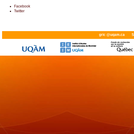
Facebook
Twitter
gric @uqam.ca
S