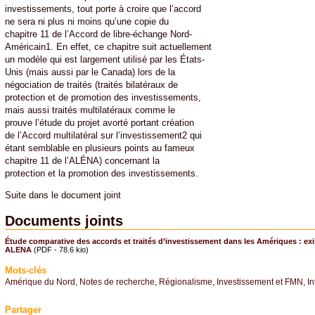
investissements, tout porte à croire que l’accord
ne sera ni plus ni moins qu’une copie du
chapitre 11 de l’Accord de libre-échange Nord-
Américain1. En effet, ce chapitre suit actuellement
un modèle qui est largement utilisé par les États-
Unis (mais aussi par le Canada) lors de la
négociation de traités (traités bilatéraux de
protection et de promotion des investissements,
mais aussi traités multilatéraux comme le
prouve l’étude du projet avorté portant création
de l’Accord multilatéral sur l’investissement2 qui
étant semblable en plusieurs points au fameux
chapitre 11 de l’ALÉNA) concernant la
protection et la promotion des investissements.
Suite dans le document joint
Documents joints
Étude comparative des accords et traités d’investissement dans les Amériques : exis
ALENA
(PDF - 78.6 kio)
Mots-clés
Amérique du Nord
,
Notes de recherche
,
Régionalisme
,
Investissement et FMN
,
I
Partager