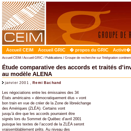
Accueil CEIM
Accueil GRIC
� propos du GRIC
Activit�
Accueil CEIM
/
Accueil GRIC
/ Publications /
Groupe de recherche sur l’intégration contine
Étude comparative des accords et traités d’inv
au modèle ALENA
janvier 2001 ,
Remi Bachand
Les négociations entre les émissaires des 34
États américains « démocratiquement élus » vont
bon train en vue de créer de la Zone de libreéchange
des Amériques (ZLÉA). Certains vont
jusqu’à dire que les accords pourraient être
signés lors du Sommet de Québec d’avril 2001
puisque les textes de l’accord de la ZLÉA seront
vraisemblablement prêts. Au niveau des