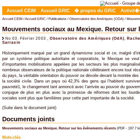
Accueil CEIM
Accueil GRIC
� propos du GRIC
Activit�
Accueil CEIM
/
Accueil GRIC
/ Publications /
Observatoire des Amériques (ODA)
/ Mouveme
Mouvements sociaux au Mexique. Retour sur 
No 03. Février 2003 ,
Observatoire des Amériques (OdA)
,
Rache
Sarrasin
Historiquement marqué par un grand dynamisme social et ce, malgré d’in
par un système politique autoritaire et corporatiste, le Mexique se veu
d’importantes mobilisations appelées par les secteurs les plus marginalis
nombreux observateurs de la politique nationale célébraient encore tout ré
du pays, la véritable orientation du pouvoir se dévoile devant la montée des
la société civile. Dans un pays où 42,3% des gens qui l’habitent surviv
pauvreté1, le changement tant annoncé avec l’arrivée au pouvoir du gouve
conjugue de plus en plus avec la promesse de réformes dont les lour
sociales sont plus que familières pour cette part importante de la société.
(Suite dans le document joint)
Documents joints
Mouvements sociaux au Mexique. Retour sur les événements récents
(PDF - 197.7 ki
Mots-clés