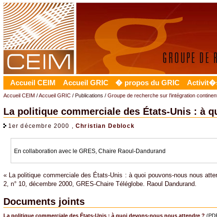
Accueil CEIM
Accueil GRIC
� propos du GRIC
Activit�
Accueil CEIM
/
Accueil GRIC
/ Publications /
Groupe de recherche sur l’intégration contine
La politique commerciale des États-Unis : à 
1er décembre 2000 ,
Christian Deblock
En collaboration avec le GRES, Chaire Raoul-Dandurand
« La politique commerciale des États-Unis : à quoi pouvons-nous nous atte
2, n° 10, décembre 2000, GRES-Chaire Téléglobe. Raoul Dandurand.
Documents joints
La politique commerciale des États-Unis : à quoi devons-nous nous attendre ?
(PDF