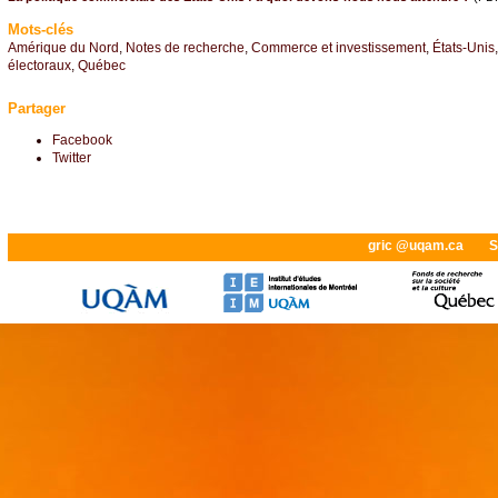
Mots-clés
Amérique du Nord
,
Notes de recherche
,
Commerce et investissement
,
États-Unis
électoraux
,
Québec
Partager
Facebook
Twitter
gric @uqam.ca
S