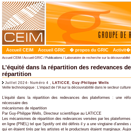
Accueil CEIM
Accueil GRIC
� propos du GRIC
Activit�
Accueil CEIM
/
Accueil GRIC
/ Publications /
Laboratoire de recherche sur la découvrabilité
L’équité dans la répartition des redevances 
répartition
Juillet 2024- Numéro 4 ,
LATICCE
,
Guy-Philippe Wells
Veille technologique : L’impact de l’IA sur la découvrabilité dans le secteur culture
L’équité dans la répartition des redevances des plateformes : une réf
nécessaire des
mécanismes de répartition
Par Guy-Philippe Wells, Directeur scientifique au LATICCE
Les mécanismes de répartition des redevances versées par les plateformes
en ligne (PNEL) tel que Spotify ont été définis il y a une vingtaine d’années
qui en étaient tirés par les artistes et le producteurs étaient marginaux. Aujour