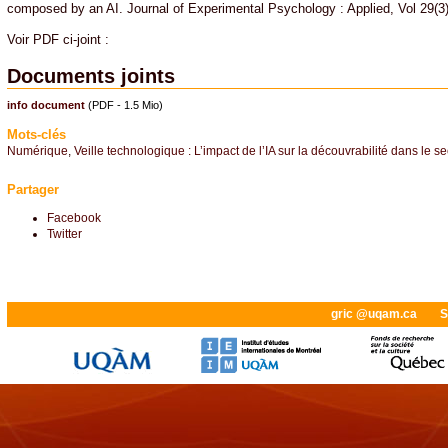
composed by an AI. Journal of Experimental Psychology : Applied, Vol 29(3
Voir PDF ci-joint :
Documents joints
info document
(PDF - 1.5 Mio)
Mots-clés
Numérique
,
Veille technologique : L’impact de l’IA sur la découvrabilité dans le se
Partager
Facebook
Twitter
gric @uqam.ca
S