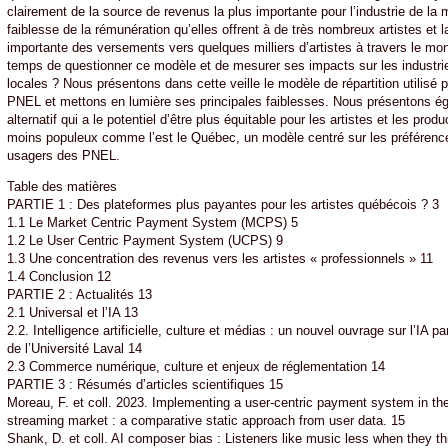
clairement de la source de revenus la plus importante pour l’industrie de la 
faiblesse de la rémunération qu’elles offrent à de très nombreux artistes et l
importante des versements vers quelques milliers d’artistes à travers le mon
temps de questionner ce modèle et de mesurer ses impacts sur les industri
locales ? Nous présentons dans cette veille le modèle de répartition utilisé p
PNEL et mettons en lumière ses principales faiblesses. Nous présentons 
alternatif qui a le potentiel d’être plus équitable pour les artistes et les pr
moins populeux comme l’est le Québec, un modèle centré sur les préférence
usagers des PNEL.
Table des matières
PARTIE 1 : Des plateformes plus payantes pour les artistes québécois ? 3
1.1 Le Market Centric Payment System (MCPS) 5
1.2 Le User Centric Payment System (UCPS) 9
1.3 Une concentration des revenus vers les artistes « professionnels » 11
1.4 Conclusion 12
PARTIE 2 : Actualités 13
2.1 Universal et l’IA 13
2.2. Intelligence artificielle, culture et médias : un nouvel ouvrage sur l’IA 
de l’Université Laval 14
2.3 Commerce numérique, culture et enjeux de réglementation 14
PARTIE 3 : Résumés d’articles scientifiques 15
Moreau, F. et coll. 2023. Implementing a user-centric payment system in th
streaming market : a comparative static approach from user data. 15
Shank, D. et coll. AI composer bias : Listeners like music less when they th