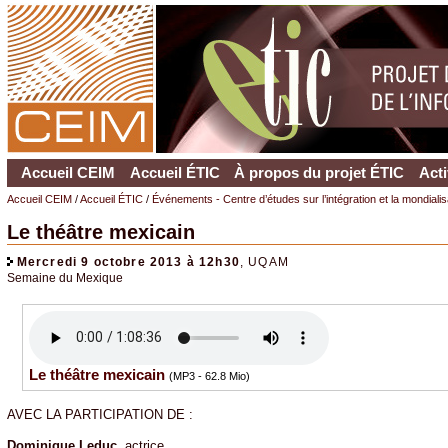
Accueil CEIM
Accueil ÉTIC
À propos du projet ÉTIC
Acti
Accueil CEIM
/
Accueil ÉTIC
/
Événements - Centre d’études sur l’intégration et la mondiali
Le théâtre mexicain
Mercredi 9 octobre 2013 à 12h30
, UQAM
Semaine du Mexique
Le théâtre mexicain
(MP3 - 62.8 Mio)
AVEC LA PARTICIPATION DE :
Dominique Leduc
, actrice