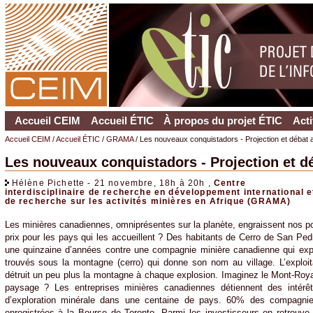
Accueil CEIM
Accueil ÉTIC
À propos du projet ÉTIC
Acti
Accueil CEIM
/
Accueil ÉTIC
/
GRAMA
/ Les nouveaux conquistadors - Projection et débat a
Les nouveaux conquistadors - Projection et dé
Hélène Pichette - 21 novembre, 18h à 20h ,
Centre
interdisciplinaire de recherche en développement international e
de recherche sur les activités minières en Afrique (GRAMA)
Les minières canadiennes, omniprésentes sur la planète, engraissent nos port
prix pour les pays qui les accueillent ? Des habitants de Cerro de San Ped
une quinzaine d’années contre une compagnie minière canadienne qui explo
trouvés sous la montagne (cerro) qui donne son nom au village. L’exploit
détruit un peu plus la montagne à chaque explosion. Imaginez le Mont-Royal
paysage ? Les entreprises minières canadiennes détiennent des intérê
d’exploration minérale dans une centaine de pays. 60% des compagni
enregistrées à la Bourse de Toronto. Parmi les investisseurs on retrouv