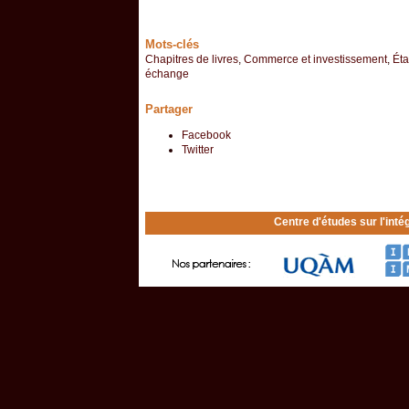
Mots-clés
Chapitres de livres
,
Commerce et investissement
,
Éta
échange
Partager
Facebook
Twitter
Centre d'études sur l'inté