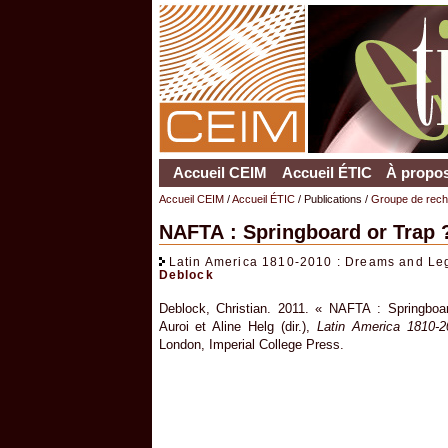
Accueil CEIM
Accueil ÉTIC
À propos
Accueil CEIM
/
Accueil ÉTIC
/ Publications /
Groupe de reche
NAFTA : Springboard or Trap 
Latin America 1810-2010 : Dreams and Leg
Deblock
Deblock, Christian. 2011. « NAFTA : Springboa
Auroi et Aline Helg (dir.),
Latin America 1810-
London, Imperial College Press.