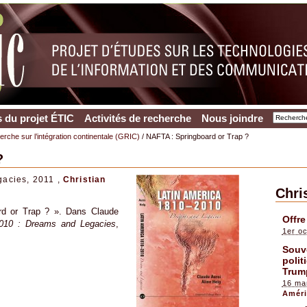
 du projet ÉTIC
Activités de recherche
Nous joindre
rche sur l’intégration continentale (GRIC)
/ NAFTA : Springboard or Trap ?
?
acies, 2011 ,
Christian
Chri
rd or Trap ? ». Dans Claude
Offre
2010 : Dreams and Legacies
,
1er o
Souve
polit
Trum
16 ma
Améri