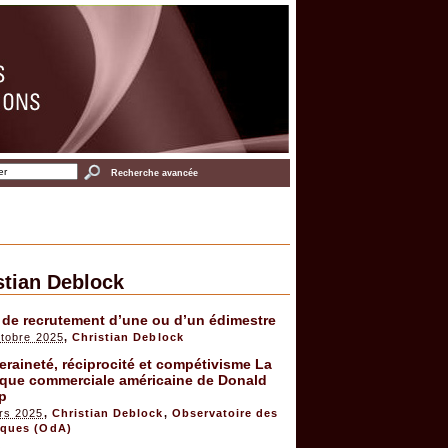
Recherche avancée
stian Deblock
 de recrutement d’une ou d’un édimestre
ctobre 2025
,
Christian Deblock
raineté, réciprocité et compétivisme La
ique commerciale américaine de Donald
p
rs 2025
,
Christian Deblock
,
Observatoire des
ques (OdA)