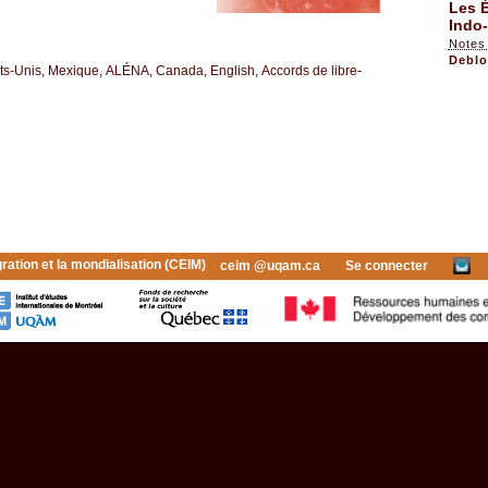
Les É
Indo-
Notes
Deblo
ts-Unis
,
Mexique
,
ALÉNA
,
Canada
,
English
,
Accords de libre-
gration et la mondialisation (CEIM)
ceim @uqam.ca
Se connecter