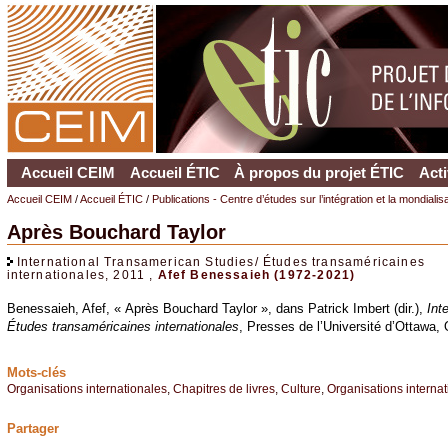
Accueil CEIM
Accueil ÉTIC
À propos du projet ÉTIC
Acti
Accueil CEIM
/
Accueil ÉTIC
/
Publications - Centre d’études sur l’intégration et la mondiali
Après Bouchard Taylor
International Transamerican Studies/ Études transaméricaines
internationales, 2011 ,
Afef Benessaieh (1972-2021)
Benessaieh, Afef, « Après Bouchard Taylor », dans Patrick Imbert (dir.),
Int
Études transaméricaines internationales
, Presses de l’Université d’Ottawa, 
Mots-clés
Organisations internationales
,
Chapitres de livres
,
Culture
,
Organisations internat
Partager