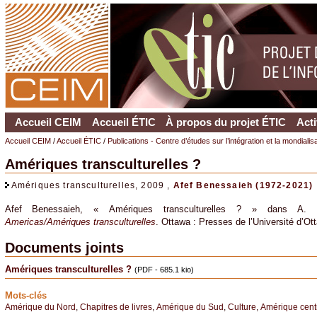
Accueil CEIM
Accueil ÉTIC
À propos du projet ÉTIC
Acti
Accueil CEIM
/
Accueil ÉTIC
/
Publications - Centre d’études sur l’intégration et la mondiali
Amériques transculturelles ?
Amériques transculturelles, 2009 ,
Afef Benessaieh (1972-2021)
Afef Benessaieh, « Amériques transculturelles ? » dans A. 
Americas/Amériques transculturelles
. Ottawa : Presses de l’Université d’O
Documents joints
Amériques transculturelles ?
(PDF - 685.1 kio)
Mots-clés
Amérique du Nord
,
Chapitres de livres
,
Amérique du Sud
,
Culture
,
Amérique cent