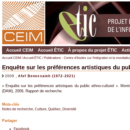
Accueil CEIM
Accueil ÉTIC
À propos du projet ÉTIC
Acti
Accueil CEIM
/
Accueil ÉTIC
/
Publications - Centre d’études sur l’intégration et la mondiali
Enquête sur les préférences artistiques du pub
2009 ,
Afef Benessaieh (1972-2021)
« Enquête sur les préférences artistiques du public ethno-culturel ». Montré
(DAM), 2009, Rapport de recherche.
Mots-clés
Notes de recherche
,
Culture
,
Québec
,
Diversité
Partager
Facebook