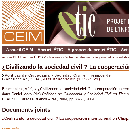
Accueil CEIM
Accueil ÉTIC
À propos du projet ÉTIC
Acti
Accueil CEIM
/
Accueil ÉTIC
/
Publications - Centre d’études sur l’intégration et la mondiali
¿Civilizando la sociedad civil ? La cooperació
Politicas de Ciudadania y Sociedad Civil en Tiempos de
Globalizacion, 2004 ,
Afef Benessaieh (1972-2021)
Benessaieh,, Afef, « ¿Civilizando la sociedad civil ? La cooperación intern
dans Daniel Mato (dir.)
Politicas de Ciudadania y Sociedad Civil en Tiemp
CLACSO, Caracas/Buenos Aires, 2004, pp.33-51, 2004.
Documents joints
¿Civilizando la sociedad civil ? La cooperación internacional en Chiap