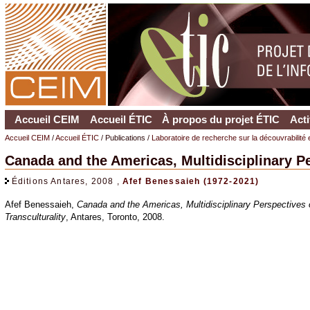
Accueil CEIM
Accueil ÉTIC
À propos du projet ÉTIC
Acti
Accueil CEIM
/
Accueil ÉTIC
/ Publications /
Laboratoire de recherche sur la découvrabilité 
Canada and the Americas, Multidisciplinary Pe
Éditions Antares, 2008 ,
Afef Benessaieh (1972-2021)
Afef Benessaieh,
Canada and the Americas, Multidisciplinary Perspectives 
Transculturality
, Antares, Toronto, 2008.