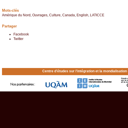
Mots-clés
Amérique du Nord
,
Ouvrages
,
Culture
,
Canada
,
English
,
LATICCE
Partager
Facebook
Twitter
Centre d'études sur l'intégration et la mondialisatio