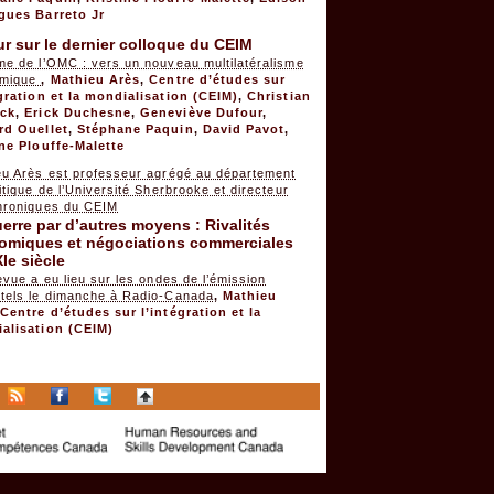
gues Barreto Jr
r sur le dernier colloque du CEIM
me de l’OMC : vers un nouveau multilatéralisme
omique
,
Mathieu Arès
,
Centre d’études sur
égration et la mondialisation (CEIM)
,
Christian
ck
,
Erick Duchesne
,
Geneviève Dufour
,
rd Ouellet
,
Stéphane Paquin
,
David Pavot
,
ine Plouffe-Malette
eu Arès est professeur agrégé au département
itique de l’Université Sherbrooke et directeur
hroniques du CEIM
erre par d’autres moyens : Rivalités
omiques et négociations commerciales
Ie siècle
evue a eu lieu sur les ondes de l’émission
tels le dimanche à Radio-Canada
,
Mathieu
,
Centre d’études sur l’intégration et la
alisation (CEIM)