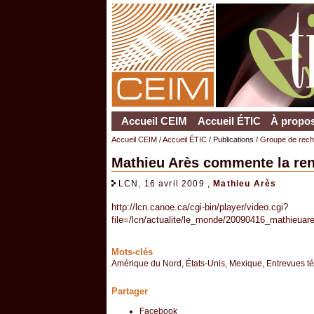
Accueil CEIM
Accueil ÉTIC
À propos
Accueil CEIM
/
Accueil ÉTIC
/ Publications /
Groupe de reche
Mathieu Arès commente la re
LCN, 16 avril 2009 ,
Mathieu Arès
http://lcn.canoe.ca/cgi-bin/player/video.cgi?
file=/lcn/actualite/le_monde/20090416_mathieua
Mots-clés
Amérique du Nord
,
États-Unis
,
Mexique
,
Entrevues té
Partager
Facebook