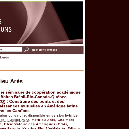
Recherche avancée
lderon
ieu Arès
ier séminaire de coopération académique
affaires Brésil-Rio-Canada-Québec
Q) : Construire des ponts et des
aissances mutuelles en Amérique latine
ns les Caraïbes
ption obligatoire, disponible en version hybride,
 et 11 Juillet 2023
,
Mathieu Arès
,
Chalmers
e
,
Observatoire des Amériques (OdA)
,
ane Paquin
,
Kristine Plouffe-Malette
,
Edison