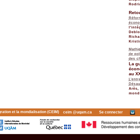
Rodri
Retou
Réfor
écon
l’int
Deblo
Richa
Krist
Mathi
de pol
des c
La gu
écon
au XX
L’entr
Désau
Arès
mondi
gration et la mondialisation (CEIM)
ceim @uqam.ca
Se connecter