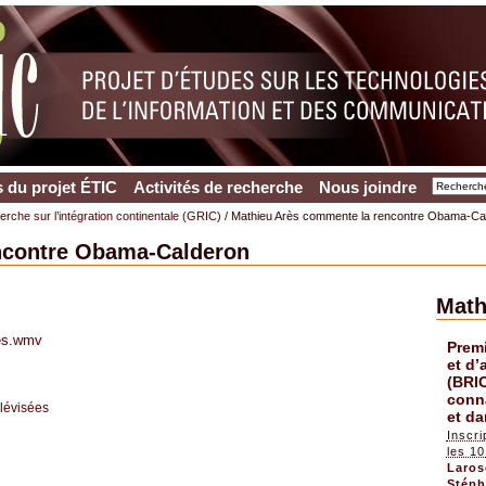
 du projet ÉTIC
Activités de recherche
Nous joindre
rche sur l’intégration continentale (GRIC)
/ Mathieu Arès commente la rencontre Obama-Ca
ncontre Obama-Calderon
Math
res.wmv
Prem
et d’
(BRIC
conn
lévisées
et da
Inscri
les 10
Laros
Stéph